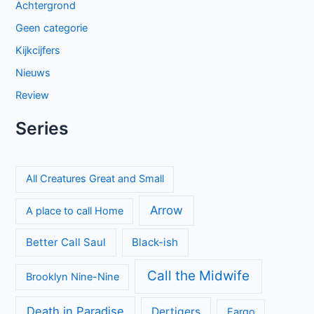
Achtergrond
Geen categorie
Kijkcijfers
Nieuws
Review
Series
All Creatures Great and Small
Arrow
A place to call Home
Better Call Saul
Black-ish
Call the Midwife
Brooklyn Nine-Nine
Death in Paradise
Dertigers
Fargo