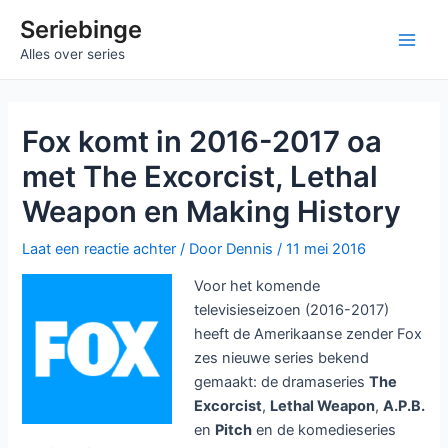
Ga
Seriebinge
naar
Main
Alles over series
de
inhoud
Men
Fox komt in 2016-2017 oa
met The Excorcist, Lethal
Weapon en Making History
Laat een reactie achter
/ Door
Dennis
/
11 mei 2016
Voor het komende
televisieseizoen (2016-2017)
heeft de Amerikaanse zender Fox
zes nieuwe series bekend
gemaakt: de dramaseries
The
Excorcist
,
Lethal Weapon
,
A.P.B.
en
Pitch
en de komedieseries