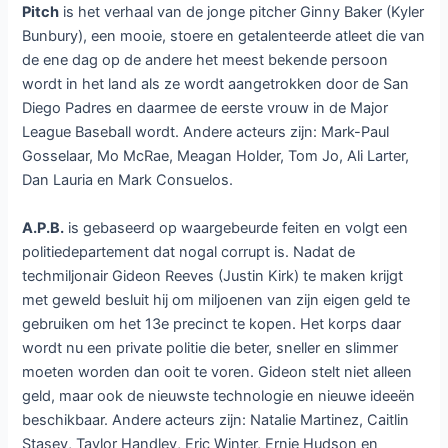
Pitch
is het verhaal van de jonge pitcher Ginny Baker (Kyler
Bunbury), een mooie, stoere en getalenteerde atleet die van
de ene dag op de andere het meest bekende persoon
wordt in het land als ze wordt aangetrokken door de San
Diego Padres en daarmee de eerste vrouw in de Major
League Baseball wordt. Andere acteurs zijn: Mark-Paul
Gosselaar, Mo McRae, Meagan Holder, Tom Jo, Ali Larter,
Dan Lauria en Mark Consuelos.
A.P.B.
is gebaseerd op waargebeurde feiten en volgt een
politiedepartement dat nogal corrupt is. Nadat de
techmiljonair Gideon Reeves (Justin Kirk) te maken krijgt
met geweld besluit hij om miljoenen van zijn eigen geld te
gebruiken om het 13e precinct te kopen. Het korps daar
wordt nu een private politie die beter, sneller en slimmer
moeten worden dan ooit te voren. Gideon stelt niet alleen
geld, maar ook de nieuwste technologie en nieuwe ideeën
beschikbaar. Andere acteurs zijn: Natalie Martinez, Caitlin
Stasey, Taylor Handley, Eric Winter, Ernie Hudson en