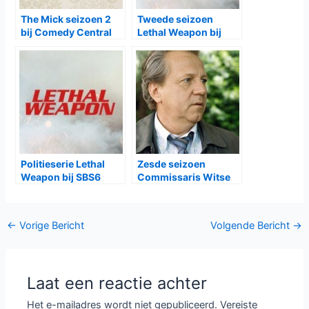
The Mick seizoen 2
Tweede seizoen
bij Comedy Central
Lethal Weapon bij
Veronica
Politieserie Lethal
Zesde seizoen
Weapon bij SBS6
Commissaris Witse
bij NPO1
Bericht
←
Vorige Bericht
Volgende Bericht
→
navigatie
Laat een reactie achter
Het e-mailadres wordt niet gepubliceerd.
Vereiste