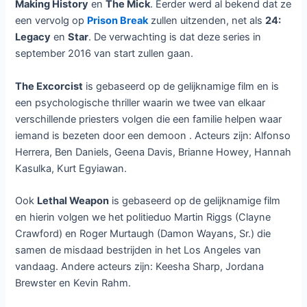
Making History
en
The Mick
. Eerder werd al bekend dat ze
een vervolg op
Prison Break
zullen uitzenden, net als
24:
Legacy
en
Star
. De verwachting is dat deze series in
september 2016 van start zullen gaan.
The Excorcist
is gebaseerd op de gelijknamige film en is
een psychologische thriller waarin we twee van elkaar
verschillende priesters volgen die een familie helpen waar
iemand is bezeten door een demoon . Acteurs zijn: Alfonso
Herrera, Ben Daniels, Geena Davis, Brianne Howey, Hannah
Kasulka, Kurt Egyiawan.
Ook
Lethal Weapon
is gebaseerd op de gelijknamige film
en hierin volgen we het politieduo Martin Riggs (Clayne
Crawford) en Roger Murtaugh (Damon Wayans, Sr.) die
samen de misdaad bestrijden in het Los Angeles van
vandaag. Andere acteurs zijn: Keesha Sharp, Jordana
Brewster en Kevin Rahm.