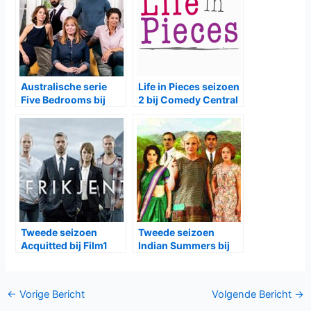
Australische serie
Life in Pieces seizoen
Five Bedrooms bij
2 bij Comedy Central
Net5
Tweede seizoen
Tweede seizoen
Acquitted bij Film1
Indian Summers bij
BBC First
Bericht
←
Vorige Bericht
Volgende Bericht
→
navigatie