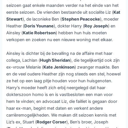
seizoen gaat enkele maanden verder na het einde van het
eerste seizoen. De vrienden bestaande uit socialite Liz (
Kat
Stewart
), de laconieke Ben (
Stephen Peacocke
), moeder
Heather (
Doris Younane
), dokter Harry (
Roy Joseph
) en
Ainsley (
Katie Robertson
) hebben hun huis moeten
verkopen en zoeken nu een nieuwe woning met elkaar.
Ainsley is dichter bij de bevalling na de affaire met haar
collega, Lachlan (
Hugh Sheridan
), die tegelijkertijd ook zijn
ex-vrouw Melanie (
Kate Jenkinson
) zwanger maakte. Ben
en de veel oudere Heather zijn nog steeds een stel, hoewel
ze het op een laag pitje houden voor hun huisgenoten.
Harry’s moeder heeft zich erbij neergelegd dat haar
dokterszoon homo is en is vastbesloten een man voor
hem te vinden; en advocaat Liz, die failliet is gegaan door
haar ex-man, begint met daten en verkent andere
carrièremogelijkheden. We maken dit seizoen kennis met
Liz’s ex, Stuart (
Rodger Corser
), Ben’s broer, Joseph