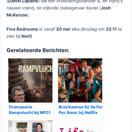
(
Daniel Lapaine
) die een investeringsbankier is, en Harry’s
nieuwe vriend, de stijlvolle clubeigenaar Xavier (
Josh
McKenzie
).
Five Bedrooms
is vanaf
30 mei
elke dinsdag om
23:11
te
zien bij
Net5
Gerelateerde Berichten:
Dramaserie
Braziliaanse Só Se For
Rampvlucht bij NPO1
Por Amor bij Netflix