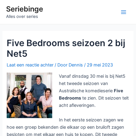
Ga
Seriebinge
naar
Main
Alles over series
de
inhoud
Men
Five Bedrooms seizoen 2 bij
Net5
Laat een reactie achter
/ Door
Dennis
/
29 mei 2023
Vanaf dinsdag 30 mei is bij Net5
het tweede seizoen van
Australische komedieserie
Five
Bedrooms
te zien. Dit seizoen telt
acht afleveringen.
In het eerste seizoen zagen we
hoe een groep bekenden die elkaar op een bruiloft zagen
besloten om met elkaar een huis te kopen. Dit tweede