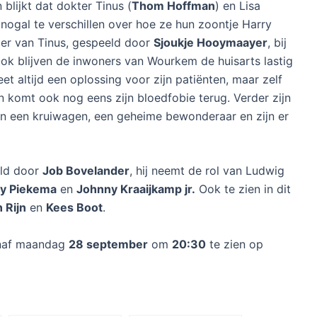
 blijkt dat dokter Tinus (
Thom Hoffman
) en Lisa
 nogal te verschillen over hoe ze hun zoontje Harry
er van Tinus, gespeeld door
Sjoukje Hooymaayer
, bij
 Ook blijven de inwoners van Wourkem de huisarts lastig
et altijd een oplossing voor zijn patiënten, maar zelf
an komt ook nog eens zijn bloedfobie terug. Verder zijn
n een kruiwagen, een geheime bewonderaar en zijn er
eld door
Job Bovelander
, hij neemt de rol van Ludwig
ry Piekema
en
Johnny Kraaijkamp jr.
Ook te zien in dit
 Rijn
en
Kees Boot
.
naf maandag
28 september
om
20:30
te zien op