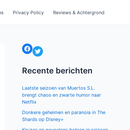
es
Privacy Policy
Reviews & Achtergrond
Facebook
Twitter
Recente berichten
Laatste seizoen van Muertos S.L.
brengt chaos en zwarte humor naar
Netflix
Donkere geheimen en paranoia in The
Shards op Disney+
Keuzes en gevoelens botsen in seizoen