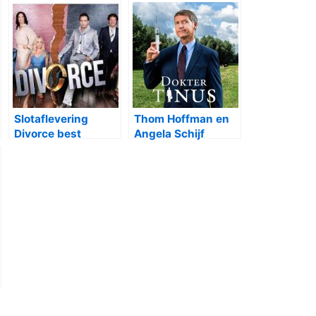
Slotaflevering
Thom Hoffman en
Divorce best
Angela Schijf
bekeken in 2016
winnen Zilveren
Televiziersterren