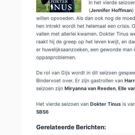
In het vierde seizoen
(
Jennifer Hoffman
)
willen opvoeden. Als dan ook nog de moed
hen intrekt wordt het helemaal een crisis.
vallen met allerlei kwamen. Dokter Tinus we
raakt hij de greep op het leven kwijt, en d
er huwelijksaanzoeken, een gewonde man i
oppasproblemen.
De rol van Gijs wordt in dit seizoen gespe
Bindervoet over. Er zijn gastrollen van
Har
seizoen zijn
Miryanna van Reeden
,
Elle van
Het vierde seizoen van
Dokter Tinus
is va
SBS6
Gerelateerde Berichten: