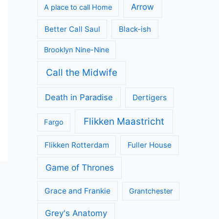
Arrow
A place to call Home
Better Call Saul
Black-ish
Brooklyn Nine-Nine
Call the Midwife
Death in Paradise
Dertigers
Flikken Maastricht
Fargo
Flikken Rotterdam
Fuller House
Game of Thrones
Grace and Frankie
Grantchester
Grey's Anatomy