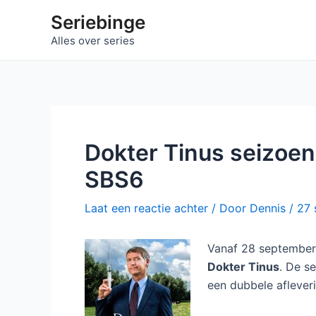
Ga
Seriebinge
naar
Alles over series
de
inhoud
Dokter Tinus seizoen
SBS6
Laat een reactie achter
/ Door
Dennis
/
27 
Vanaf 28 september 
Dokter Tinus
. De s
een dubbele afleveri