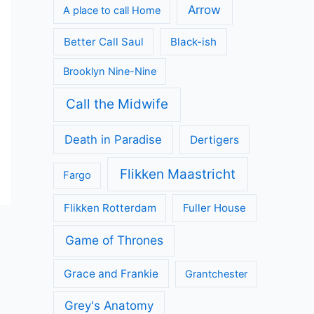
Arrow
A place to call Home
Better Call Saul
Black-ish
Brooklyn Nine-Nine
Call the Midwife
Death in Paradise
Dertigers
Flikken Maastricht
Fargo
Flikken Rotterdam
Fuller House
Game of Thrones
Grace and Frankie
Grantchester
Grey's Anatomy