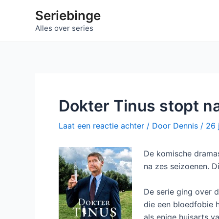
Ga
Seriebinge
naar
Alles over series
de
inhoud
Dokter Tinus stopt n
Laat een reactie achter
/ Door
Dennis
/
26 
De komische dramas
na zes seizoenen. D
De serie ging over 
die een bloedfobie 
als enige huisarts v