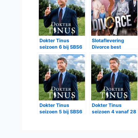
Dokter Tinus
Slotaflevering
seizoen 6 bij SBS6
Divorce best
bekeken in 2016
Dokter Tinus
Dokter Tinus
seizoen 5 bij SBS6
seizoen 4 vanaf 28
september bij SBS6