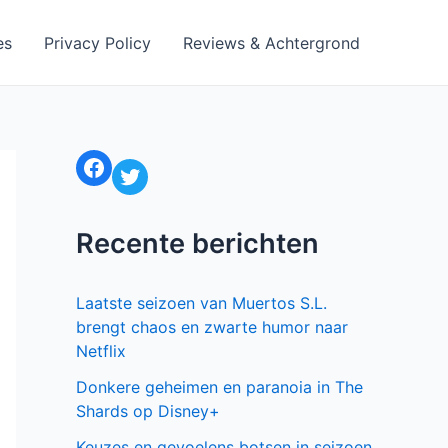
es
Privacy Policy
Reviews & Achtergrond
Facebook
Twitter
Recente berichten
Laatste seizoen van Muertos S.L.
brengt chaos en zwarte humor naar
Netflix
Donkere geheimen en paranoia in The
Shards op Disney+
Keuzes en gevoelens botsen in seizoen