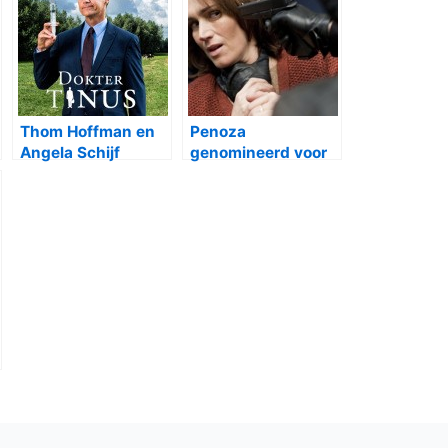
Thom Hoffman en
Penoza
Angela Schijf
genomineerd voor
winnen Zilveren
Gouden
Televiziersterren
Televizierring