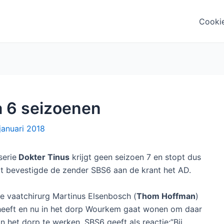
Cooki
a 6 seizoenen
januari 2018
erie
Dokter Tinus
krijgt geen seizoen 7 en stopt dus
it bevestigde de zender SBS6 aan de krant het AD.
de vaatchirurg Martinus Elsenbosch (
Thom Hoffman
)
heeft en nu in het dorp Wourkem gaat wonen om daar
an het dorp te werken. SBS6 geeft als reactie:”Bij