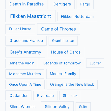
Death in Paradise
Dertigers
Fargo
Flikken Maastricht
Flikken Rotterdam
Game of Thrones
Fuller House
Grace and Frankie
Grantchester
Grey's Anatomy
House of Cards
Jane the Virgin
Legends of Tomorrow
Lucifer
Modern Family
Midsomer Murders
Orange is the New Black
Once Upon A Time
Outlander
Riverdale
Sherlock
Silicon Valley
Silent Witness
Suits