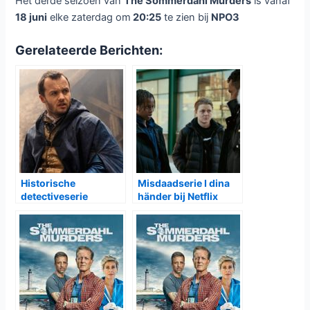
Het derde seizoen van
The Sommerdahl Murders
is vanaf
18 juni
elke zaterdag om
20:25
te zien bij
NPO3
Gerelateerde Berichten:
Historische
Misdaadserie I dina
detectiveserie
händer bij Netflix
Shardlake bij Disney+