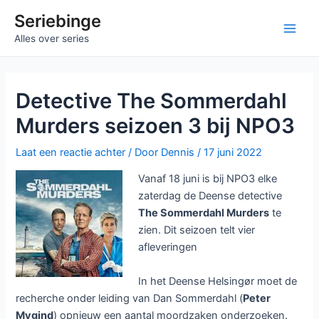
Ga
Seriebinge
naar
Main
Alles over series
de
inhoud
Men
Detective The Sommerdahl
Murders seizoen 3 bij NPO3
Laat een reactie achter
/ Door
Dennis
/
17 juni 2022
Vanaf 18 juni is bij NPO3 elke
zaterdag de Deense detective
The Sommerdahl Murders
te
zien. Dit seizoen telt vier
afleveringen
In het Deense Helsingør moet de
recherche onder leiding van Dan Sommerdahl (
Peter
Mygind
) opnieuw een aantal moordzaken onderzoeken.