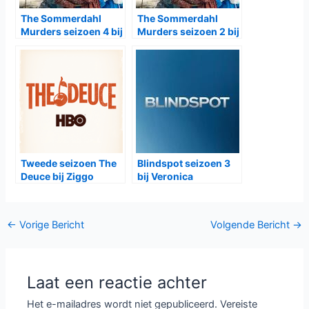
The Sommerdahl
The Sommerdahl
Murders seizoen 4 bij
Murders seizoen 2 bij
NPO3
NPO3
Tweede seizoen The
Blindspot seizoen 3
Deuce bij Ziggo
bij Veronica
Bericht
←
Vorige Bericht
Volgende Bericht
→
navigatie
Laat een reactie achter
Het e-mailadres wordt niet gepubliceerd.
Vereiste