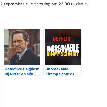
f
2 september
elke zaterdag om
22:30
te zien bij
Detective Dalgliesh
Unbreakable
bij NPO2 en één
Kimmy Schmidt
seizoen 4 bij Netflix