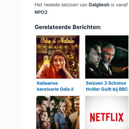
Het tweede seizoen van
Dalgliesh
is vana
NPO2
Gerelateerde Berichten:
Italiaanse
Seizoen 3 Schotse
kerstserie Odio il
thriller Guilt bij BBC
Natale met tweede
First
seizoen bij Netflix