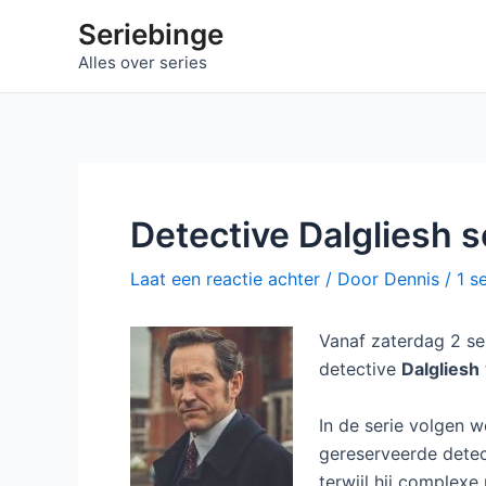
Ga
Seriebinge
naar
Alles over series
de
inhoud
Detective Dalgliesh 
Laat een reactie achter
/ Door
Dennis
/
1 s
Vanaf zaterdag 2 se
detective
Dalgliesh
In de serie volgen 
gereserveerde detect
terwijl hij complexe