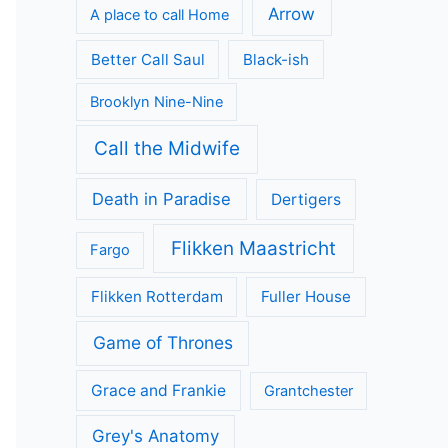
Arrow
A place to call Home
Better Call Saul
Black-ish
Brooklyn Nine-Nine
Call the Midwife
Death in Paradise
Dertigers
Flikken Maastricht
Fargo
Flikken Rotterdam
Fuller House
Game of Thrones
Grace and Frankie
Grantchester
Grey's Anatomy