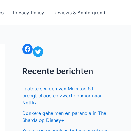
es
Privacy Policy
Reviews & Achtergrond
Facebook
Twitter
Recente berichten
Laatste seizoen van Muertos S.L.
brengt chaos en zwarte humor naar
Netflix
Donkere geheimen en paranoia in The
Shards op Disney+
Keuzes en gevoelens botsen in seizoen