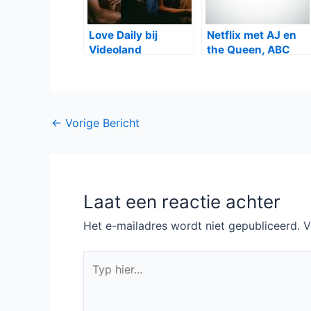
Love Daily bij
Netflix met AJ en
Videoland
the Queen, ABC
met Single Parents
Bericht
←
Vorige Bericht
navigatie
Laat een reactie achter
Het e-mailadres wordt niet gepubliceerd.
V
Typ
hier...