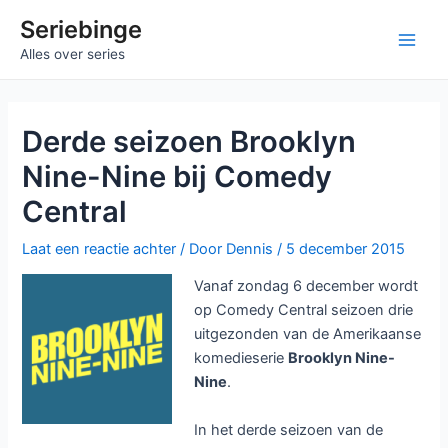
Ga
Seriebinge
naar
Main
Alles over series
de
inhoud
Men
Derde seizoen Brooklyn
Nine-Nine bij Comedy
Central
Laat een reactie achter
/ Door
Dennis
/
5 december 2015
Vanaf zondag 6 december wordt
op Comedy Central seizoen drie
uitgezonden van de Amerikaanse
komedieserie
Brooklyn Nine-
Nine
.
In het derde seizoen van de