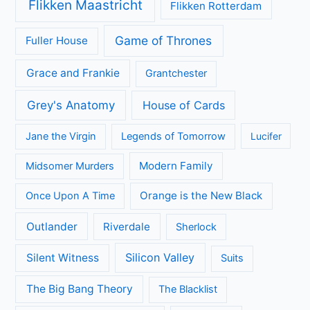
Flikken Maastricht
Flikken Rotterdam
Game of Thrones
Fuller House
Grace and Frankie
Grantchester
Grey's Anatomy
House of Cards
Jane the Virgin
Legends of Tomorrow
Lucifer
Modern Family
Midsomer Murders
Orange is the New Black
Once Upon A Time
Outlander
Riverdale
Sherlock
Silicon Valley
Silent Witness
Suits
The Big Bang Theory
The Blacklist