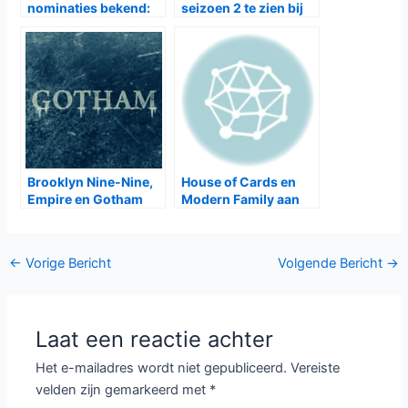
nominaties bekend:
seizoen 2 te zien bij
Game of Thrones aan
Comedy Central
kop
Brooklyn Nine-Nine,
House of Cards en
Empire en Gotham
Modern Family aan
krijgen nieuw seizoen
kop bij SAG-Award
nominaties
Bericht
←
Vorige Bericht
Volgende Bericht
→
navigatie
Laat een reactie achter
Het e-mailadres wordt niet gepubliceerd.
Vereiste
velden zijn gemarkeerd met
*