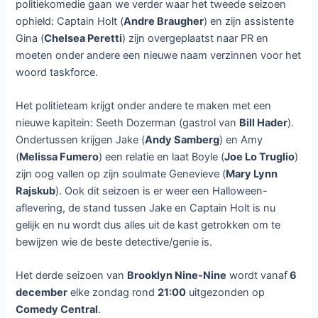
politiekomedie gaan we verder waar het tweede seizoen
ophield: Captain Holt (
Andre Braugher
) en zijn assistente
Gina (
Chelsea Peretti
) zijn overgeplaatst naar PR en
moeten onder andere een nieuwe naam verzinnen voor het
woord taskforce.
Het politieteam krijgt onder andere te maken met een
nieuwe kapitein: Seeth Dozerman (gastrol van
Bill Hader
).
Ondertussen krijgen Jake (
Andy Samberg
) en Amy
(
Melissa Fumero
) een relatie en laat Boyle (
Joe Lo Truglio
)
zijn oog vallen op zijn soulmate Genevieve (
Mary Lynn
Rajskub
). Ook dit seizoen is er weer een Halloween-
aflevering, de stand tussen Jake en Captain Holt is nu
gelijk en nu wordt dus alles uit de kast getrokken om te
bewijzen wie de beste detective/genie is.
Het derde seizoen van
Brooklyn Nine-Nine
wordt vanaf
6
december
elke zondag rond
21:00
uitgezonden op
Comedy Central
.