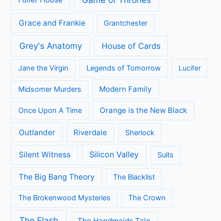
Fuller House
Grace and Frankie
Grantchester
Grey's Anatomy
House of Cards
Jane the Virgin
Legends of Tomorrow
Lucifer
Modern Family
Midsomer Murders
Orange is the New Black
Once Upon A Time
Outlander
Riverdale
Sherlock
Silicon Valley
Silent Witness
Suits
The Big Bang Theory
The Blacklist
The Brokenwood Mysteries
The Crown
The Flash
The Handmaids Tale