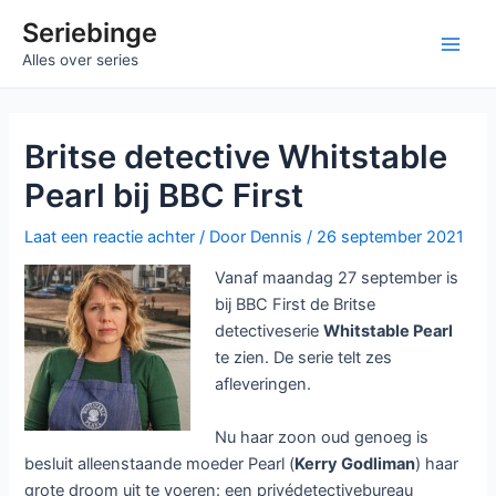
Ga
Seriebinge
naar
Main
Alles over series
de
inhoud
Men
Britse detective Whitstable
Pearl bij BBC First
Laat een reactie achter
/ Door
Dennis
/
26 september 2021
Vanaf maandag 27 september is
bij BBC First de Britse
detectiveserie
Whitstable Pearl
te zien. De serie telt zes
afleveringen.
Nu haar zoon oud genoeg is
besluit alleenstaande moeder Pearl (
Kerry Godliman
) haar
grote droom uit te voeren: een privédetectivebureau