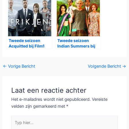
Tweede seizoen
Tweede seizoen
Acquitted bij Film1
Indian Summers bij
BBC First
Bericht
←
Vorige Bericht
Volgende Bericht
→
navigatie
Laat een reactie achter
Het e-mailadres wordt niet gepubliceerd.
Vereiste
velden zijn gemarkeerd met
*
Typ
hier...