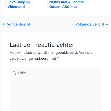
Love Daily bij
Netflix met AJ en the
Videoland
Queen, ABC met
Single Parents
Bericht
←
Vorige Bericht
Volgende Bericht
→
navigatie
Laat een reactie achter
Het e-mailadres wordt niet gepubliceerd.
Vereiste
velden zijn gemarkeerd met
*
Typ
hier...