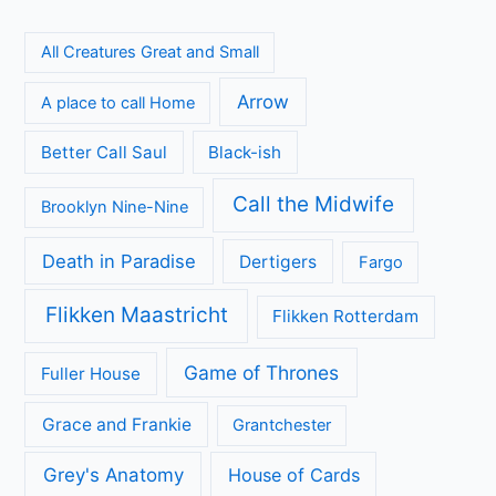
All Creatures Great and Small
Arrow
A place to call Home
Better Call Saul
Black-ish
Call the Midwife
Brooklyn Nine-Nine
Death in Paradise
Dertigers
Fargo
Flikken Maastricht
Flikken Rotterdam
Game of Thrones
Fuller House
Grace and Frankie
Grantchester
Grey's Anatomy
House of Cards