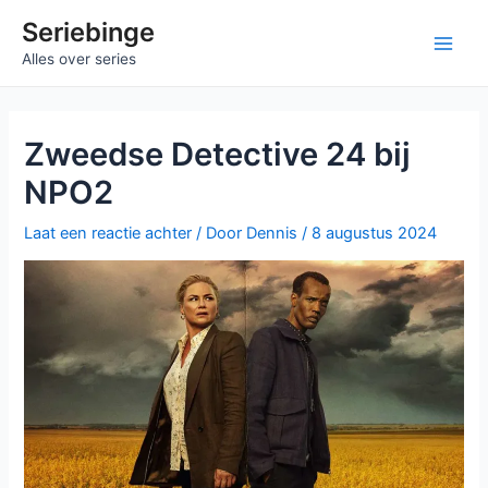
Ga
Seriebinge
naar
Main
Alles over series
de
inhoud
Men
Zweedse Detective 24 bij
NPO2
Laat een reactie achter
/ Door
Dennis
/
8 augustus 2024