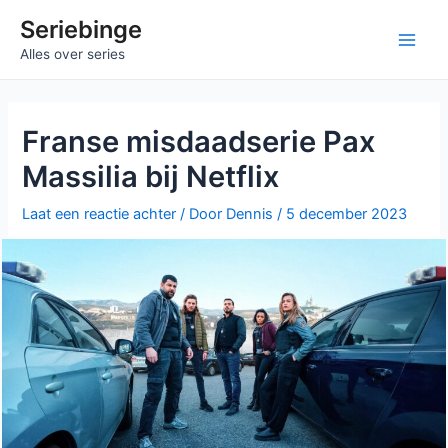
Ga
Seriebinge
naar
Main
Alles over series
de
inhoud
Men
Franse misdaadserie Pax
Massilia bij Netflix
Laat een reactie achter
/ Door
Dennis
/
5 december 2023