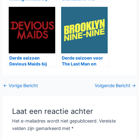
Netflix
Client List bij RTL8
Derde seizoen
Derde seizoen voor
Devious Maids bij
The Last Man on
TLC
Earth, Vierde voor
Brooklyn Nine-Nine,
Tweede voor Lucky
Bericht
←
Vorige Bericht
Volgende Bericht
→
Man
navigatie
Laat een reactie achter
Het e-mailadres wordt niet gepubliceerd.
Vereiste
velden zijn gemarkeerd met
*