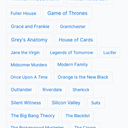
Game of Thrones
Fuller House
Grace and Frankie
Grantchester
Grey's Anatomy
House of Cards
Jane the Virgin
Legends of Tomorrow
Lucifer
Modern Family
Midsomer Murders
Orange is the New Black
Once Upon A Time
Outlander
Riverdale
Sherlock
Silicon Valley
Silent Witness
Suits
The Big Bang Theory
The Blacklist
The Brokenwood Mysteries
The Crown