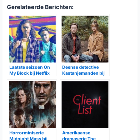
Gerelateerde Berichten:
Laatste seizoen On
Deense detective
My Block bij Netflix
Kastanjemanden bij
Netflix
Horrorminiserie
Amerikaanse
Midnight Mass bij
dramaserie The