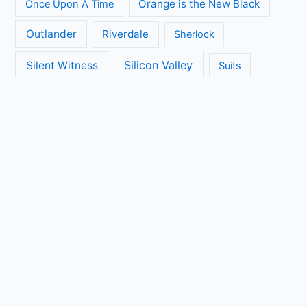
Orange is the New Black
Once Upon A Time
Outlander
Riverdale
Sherlock
Silicon Valley
Silent Witness
Suits
The Big Bang Theory
The Blacklist
The Brokenwood Mysteries
The Crown
The Flash
The Handmaids Tale
The Walking Dead
The Ranch
Transparent
True Detective
Veep
Vera
Unbreakable Kimmy Schmidt
Vikings