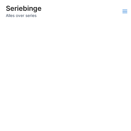
Ga
Seriebinge
naar
Ma
Alles over series
de
inhoud
Me