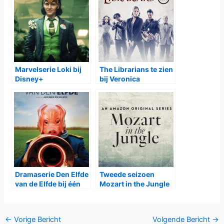
Marvelserie Loki bij
The Librarians te zien
Disney+
bij Veronica
Dramaserie Den Elfde
Tweede seizoen
van de Elfde bij één
Mozart in the Jungle
in januari bij HBO
Bericht
←
Vorige Bericht
Volgende Bericht
→