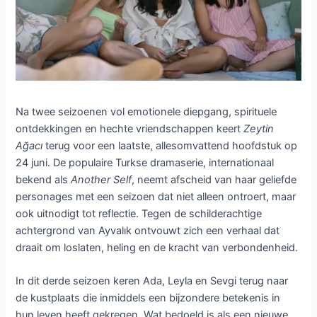
Na twee seizoenen vol emotionele diepgang, spirituele
ontdekkingen en hechte vriendschappen keert
Zeytin
Ağacı
terug voor een laatste, allesomvattend hoofdstuk op
24 juni. De populaire Turkse dramaserie, internationaal
bekend als
Another Self
, neemt afscheid van haar geliefde
personages met een seizoen dat niet alleen ontroert, maar
ook uitnodigt tot reflectie. Tegen de schilderachtige
achtergrond van Ayvalık ontvouwt zich een verhaal dat
draait om loslaten, heling en de kracht van verbondenheid.
In dit derde seizoen keren Ada, Leyla en Sevgi terug naar
de kustplaats die inmiddels een bijzondere betekenis in
hun leven heeft gekregen. Wat bedoeld is als een nieuwe