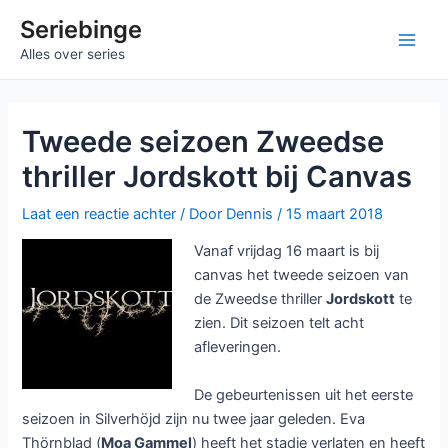
Ga
Seriebinge
naar
Main
Alles over series
de
inhoud
Men
Tweede seizoen Zweedse
thriller Jordskott bij Canvas
Laat een reactie achter
/ Door
Dennis
/
15 maart 2018
Vanaf vrijdag 16 maart is bij
canvas het tweede seizoen van
de Zweedse thriller
Jordskott
te
zien. Dit seizoen telt acht
afleveringen.
De gebeurtenissen uit het eerste
seizoen in Silverhöjd zijn nu twee jaar geleden. Eva
Thörnblad (
Moa Gammel
) heeft het stadje verlaten en heeft