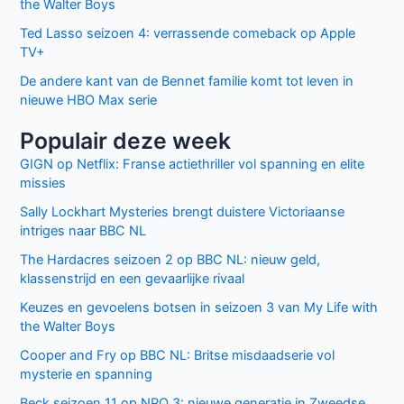
the Walter Boys
Ted Lasso seizoen 4: verrassende comeback op Apple
TV+
De andere kant van de Bennet familie komt tot leven in
nieuwe HBO Max serie
Populair deze week
GIGN op Netflix: Franse actiethriller vol spanning en elite
missies
Sally Lockhart Mysteries brengt duistere Victoriaanse
intriges naar BBC NL
The Hardacres seizoen 2 op BBC NL: nieuw geld,
klassenstrijd en een gevaarlijke rivaal
Keuzes en gevoelens botsen in seizoen 3 van My Life with
the Walter Boys
Cooper and Fry op BBC NL: Britse misdaadserie vol
mysterie en spanning
Beck seizoen 11 op NPO 3: nieuwe generatie in Zweedse