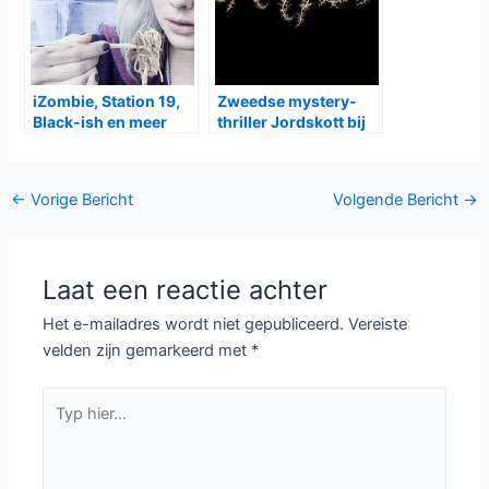
iZombie, Station 19,
Zweedse mystery-
Black-ish en meer
thriller Jordskott bij
krijgen nieuw seizoen
canvas
Bericht
←
Vorige Bericht
Volgende Bericht
→
navigatie
Laat een reactie achter
Het e-mailadres wordt niet gepubliceerd.
Vereiste
velden zijn gemarkeerd met
*
Typ
hier...