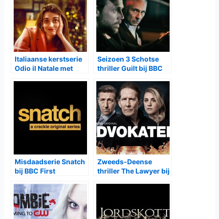
Italiaanse kerstserie
Seizoen 3 Schotse
Odio il Natale met
thriller Guilt bij BBC
tweede seizoen bij
First
Netflix
Misdaadserie Snatch
Zweeds-Deense
bij BBC First
thriller The Lawyer bij
Canvas en NPO3