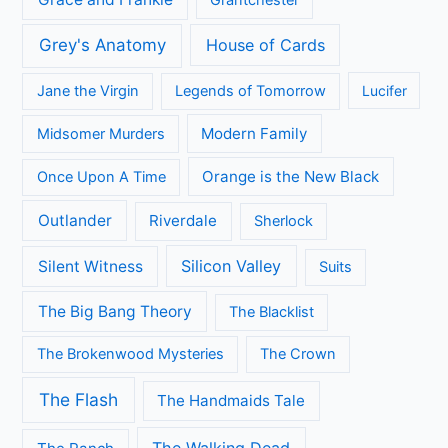
Grantchester
Grey's Anatomy
House of Cards
Jane the Virgin
Legends of Tomorrow
Lucifer
Modern Family
Midsomer Murders
Orange is the New Black
Once Upon A Time
Outlander
Riverdale
Sherlock
Silicon Valley
Silent Witness
Suits
The Big Bang Theory
The Blacklist
The Brokenwood Mysteries
The Crown
The Flash
The Handmaids Tale
The Walking Dead