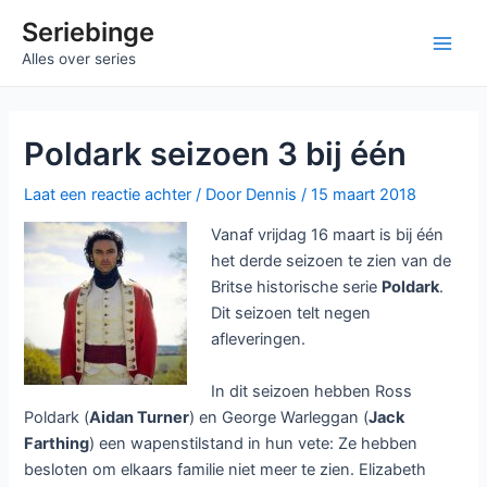
Ga
Seriebinge
naar
Main
Alles over series
de
inhoud
Men
Poldark seizoen 3 bij één
Laat een reactie achter
/ Door
Dennis
/
15 maart 2018
Vanaf vrijdag 16 maart is bij één
het derde seizoen te zien van de
Britse historische serie
Poldark
.
Dit seizoen telt negen
afleveringen.
In dit seizoen hebben Ross
Poldark (
Aidan Turner
) en George Warleggan (
Jack
Farthing
) een wapenstilstand in hun vete: Ze hebben
besloten om elkaars familie niet meer te zien. Elizabeth