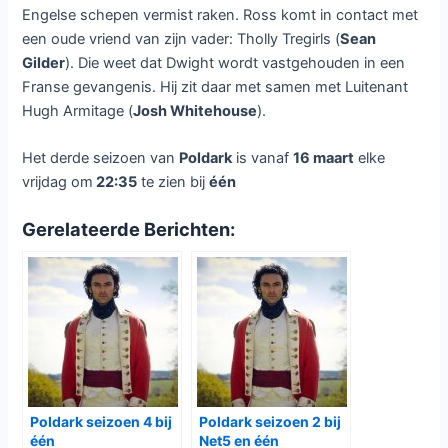
Engelse schepen vermist raken. Ross komt in contact met
een oude vriend van zijn vader: Tholly Tregirls (
Sean
Gilder
). Die weet dat Dwight wordt vastgehouden in een
Franse gevangenis. Hij zit daar met samen met Luitenant
Hugh Armitage (
Josh Whitehouse
).
Het derde seizoen van
Poldark
is vanaf
16 maart
elke
vrijdag om
22:35
te zien bij
één
Gerelateerde Berichten:
Poldark seizoen 4 bij
Poldark seizoen 2 bij
één
Net5 en één