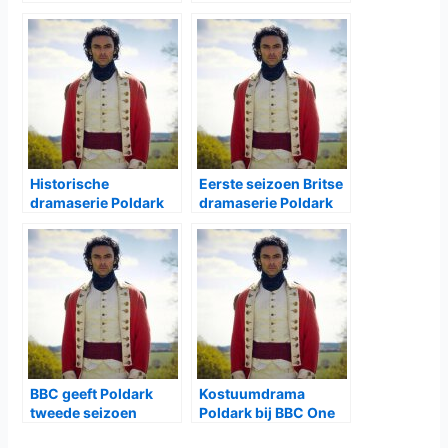
Historische
Eerste seizoen Britse
dramaserie Poldark
dramaserie Poldark
bij Net5
bij één
BBC geeft Poldark
Kostuumdrama
tweede seizoen
Poldark bij BBC One