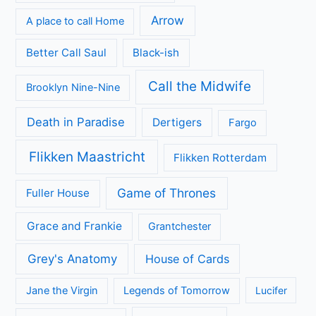
Arrow
A place to call Home
Better Call Saul
Black-ish
Call the Midwife
Brooklyn Nine-Nine
Death in Paradise
Dertigers
Fargo
Flikken Maastricht
Flikken Rotterdam
Game of Thrones
Fuller House
Grace and Frankie
Grantchester
Grey's Anatomy
House of Cards
Jane the Virgin
Legends of Tomorrow
Lucifer