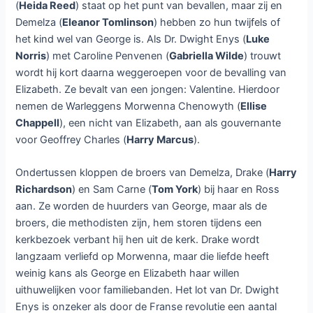
(
Heida Reed
) staat op het punt van bevallen, maar zij en
Demelza (
Eleanor Tomlinson
) hebben zo hun twijfels of
het kind wel van George is. Als Dr. Dwight Enys (
Luke
Norris
) met Caroline Penvenen (
Gabriella Wilde
) trouwt
wordt hij kort daarna weggeroepen voor de bevalling van
Elizabeth. Ze bevalt van een jongen: Valentine. Hierdoor
nemen de Warleggens Morwenna Chenowyth (
Ellise
Chappell
), een nicht van Elizabeth, aan als gouvernante
voor Geoffrey Charles (
Harry Marcus
).
Ondertussen kloppen de broers van Demelza, Drake (
Harry
Richardson
) en Sam Carne (
Tom York
) bij haar en Ross
aan. Ze worden de huurders van George, maar als de
broers, die methodisten zijn, hem storen tijdens een
kerkbezoek verbant hij hen uit de kerk. Drake wordt
langzaam verliefd op Morwenna, maar die liefde heeft
weinig kans als George en Elizabeth haar willen
uithuwelijken voor familiebanden. Het lot van Dr. Dwight
Enys is onzeker als door de Franse revolutie een aantal