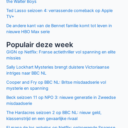
the Walter Boys
Ted Lasso seizoen 4: verrassende comeback op Apple
TV+
De andere kant van de Bennet familie komt tot leven in
nieuwe HBO Max serie
Populair deze week
GIGN op Netflix: Franse actiethriller vol spanning en elite
missies
Sally Lockhart Mysteries brengt duistere Victoriaanse
intriges naar BBC NL
Cooper and Fry op BBC NL: Britse misdaadserie vol
mysterie en spanning
Beck seizoen 11 op NPO 3: nieuwe generatie in Zweedse
misdaadserie
The Hardacres seizoen 2 op BBC NL: nieuw geld,
klassenstrijd en een gevaarlijke rivaal
El mapa de los anhelos op Netflix: ontroerende Spaanse