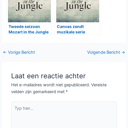
Tweede seizoen
Canvas zendt
Mozart in the Jungle
muzikale serie
in januari bij HBO
Mozart in the Jungle
uit
Bericht
←
Vorige Bericht
Volgende Bericht
→
navigatie
Laat een reactie achter
Het e-mailadres wordt niet gepubliceerd.
Vereiste
velden zijn gemarkeerd met
*
Typ
hier...