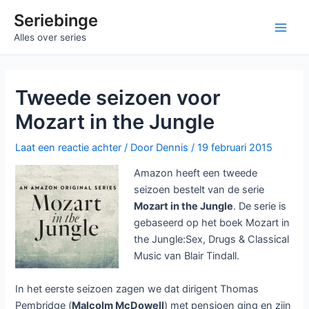
Ga
Seriebinge
naar
Main
Alles over series
de
inhoud
Men
Tweede seizoen voor
Mozart in the Jungle
Laat een reactie achter
/ Door
Dennis
/
19 februari 2015
Amazon heeft een tweede
seizoen bestelt van de serie
Mozart in the Jungle
. De serie is
gebaseerd op het boek Mozart in
the Jungle:Sex, Drugs & Classical
Music van Blair Tindall.
In het eerste seizoen zagen we dat dirigent Thomas
Pembridge (
Malcolm McDowell
) met pensioen ging en zijn