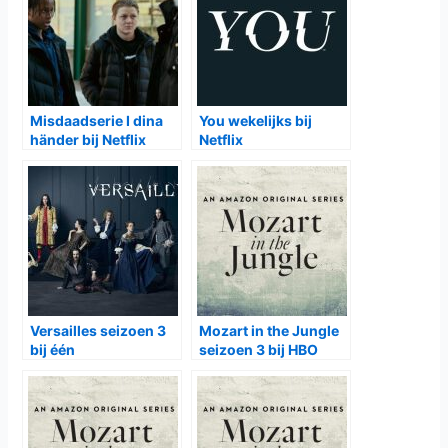
Misdaadserie I dina
You wekelijks bij
händer bij Netflix
Netflix
Versailles seizoen 3
Mozart in the Jungle
bij één
seizoen 3 bij HBO