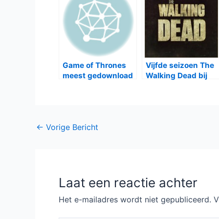
Game of Thrones
Vijfde seizoen The
meest gedownload
Walking Dead bij
in 2014
FOX te zien
Bericht
←
Vorige Bericht
navigatie
Laat een reactie achter
Het e-mailadres wordt niet gepubliceerd.
V