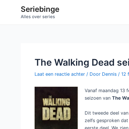
Ga
Seriebinge
naar
Alles over series
de
inhoud
The Walking Dead sei
Laat een reactie achter
/ Door
Dennis
/
12 
Vanaf maandag 13 fe
seizoen van
The Wa
Dit tweede deel van 
zelfs gesproken dat 
eerste deel. We zien