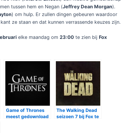
komen tussen hem en Negan (
Jeffrey Dean Morgan
).
ayton
) om hulp. Er zullen dingen gebeuren waardoor
ant ze staan en dat kunnen verrassende keuzes zijn.
februari
elke maandag om
23:00
te zien bij
Fox
Game of Thrones
The Walking Dead
meest gedownload
seizoen 7 bij Fox te
in 2016
zien