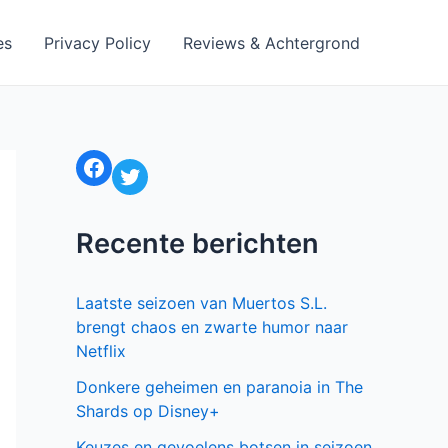
es
Privacy Policy
Reviews & Achtergrond
Facebook
Twitter
Recente berichten
Laatste seizoen van Muertos S.L.
brengt chaos en zwarte humor naar
Netflix
Donkere geheimen en paranoia in The
Shards op Disney+
Keuzes en gevoelens botsen in seizoen