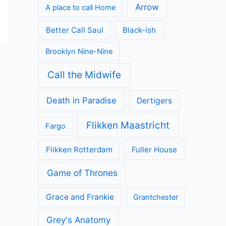
Arrow
A place to call Home
Better Call Saul
Black-ish
Brooklyn Nine-Nine
Call the Midwife
Death in Paradise
Dertigers
Flikken Maastricht
Fargo
Flikken Rotterdam
Fuller House
Game of Thrones
Grace and Frankie
Grantchester
Grey's Anatomy