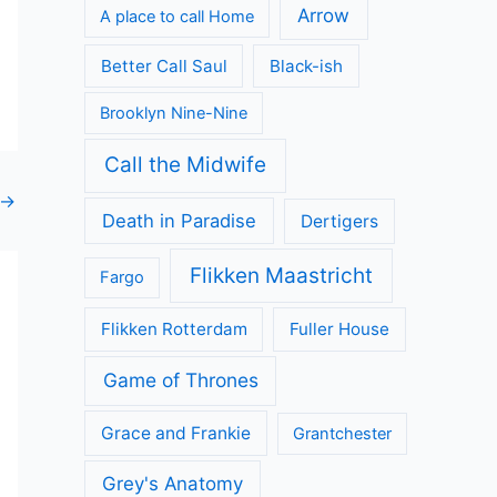
Arrow
A place to call Home
Better Call Saul
Black-ish
Brooklyn Nine-Nine
Call the Midwife
→
Death in Paradise
Dertigers
Flikken Maastricht
Fargo
Flikken Rotterdam
Fuller House
Game of Thrones
Grace and Frankie
Grantchester
Grey's Anatomy