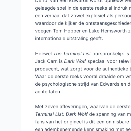
De rol van Ben Edwards wordt opnieuw verto
gelaagde spel in de eerste reeks al indruk
een verhaal dat zowel explosief als persoon
waardoor de kijker de ontstaansgeschiede
voegen Tom Hopper en Luke Hemsworth zich
internationale uitstraling geeft.
Hoewel
The Terminal List
oorspronkelijk i
Jack Carr, is
Dark Wolf
speciaal voor televi
producent, wat zorgt voor de authentieke t
Waar de eerste reeks vooral draaide om wra
de psychologische strijd van Edwards en de
achterlaten.
Met zeven afleveringen, waarvan de eerste
Terminal List: Dark Wolf
de spanning van mi
fans van het origineel is dit een onmisbare
een adembenemende kennismaking met een w