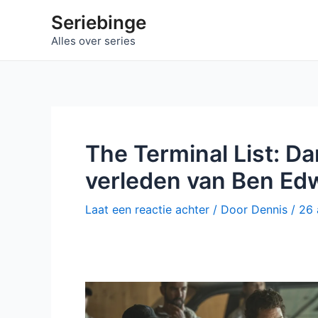
Ga
Seriebinge
naar
Alles over series
de
inhoud
The Terminal List: Da
verleden van Ben Ed
Laat een reactie achter
/ Door
Dennis
/
26 