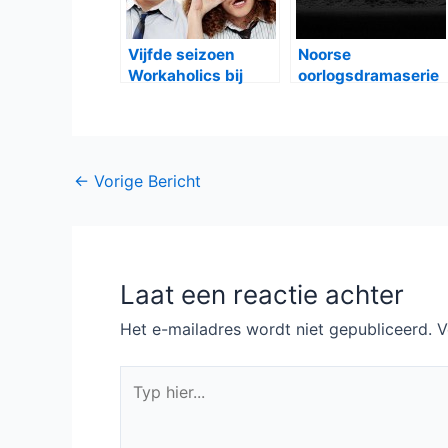
Vijfde seizoen
Noorse
Workaholics bij
oorlogsdramaserie
Comedy Central
The Heavy Water
War op Film1
Bericht
←
Vorige Bericht
navigatie
Laat een reactie achter
Het e-mailadres wordt niet gepubliceerd.
V
Typ
hier...