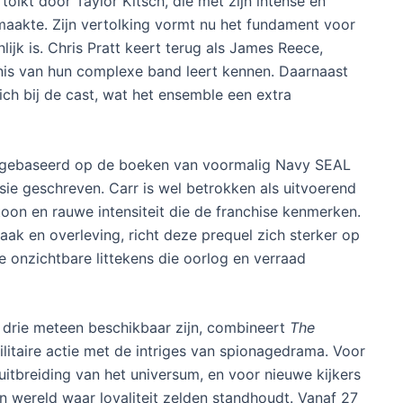
lkt door Taylor Kitsch, die met zijn intense en
 maakte. Zijn vertolking vormt nu het fundament voor
lijk is. Chris Pratt keert terug als James Reece,
nis van hun complexe band leert kennen. Daarnaast
 bij de cast, wat het ensemble een extra
s gebaseerd op de boeken van voormalig Navy SEAL
sie geschreven. Carr is wel betrokken als uitvoerend
oon en rauwe intensiteit die de franchise kenmerken.
ak en overleving, richt deze prequel zich sterker op
 onzichtbare littekens die oorlog en verraad
 drie meteen beschikbaar zijn, combineert
The
litaire actie met de intriges van spionagedrama. Voor
 uitbreiding van het universum, en voor nieuwe kijkers
ereld waar loyaliteit zelden standhoudt. Vanaf 27