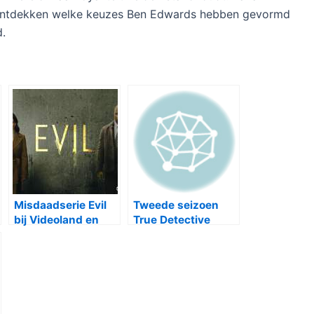
o ontdekken welke keuzes Ben Edwards hebben gevormd
d.
Misdaadserie Evil
Tweede seizoen
bij Videoland en
True Detective
Net5
vanaf 22 juni bij
HBO