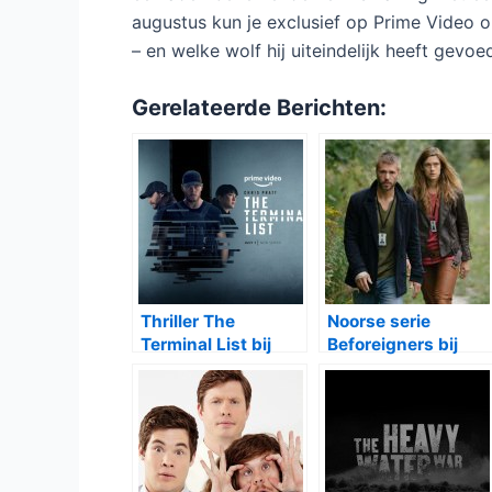
augustus kun je exclusief op Prime Vide
– en welke wolf hij uiteindelijk heeft gevoe
Gerelateerde Berichten:
Thriller The
Noorse serie
Terminal List bij
Beforeigners bij
Amazon Primevideo
Ziggo