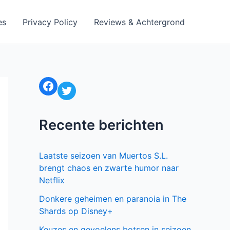
es
Privacy Policy
Reviews & Achtergrond
Facebook
Twitter
Recente berichten
Laatste seizoen van Muertos S.L.
brengt chaos en zwarte humor naar
Netflix
Donkere geheimen en paranoia in The
Shards op Disney+
Keuzes en gevoelens botsen in seizoen