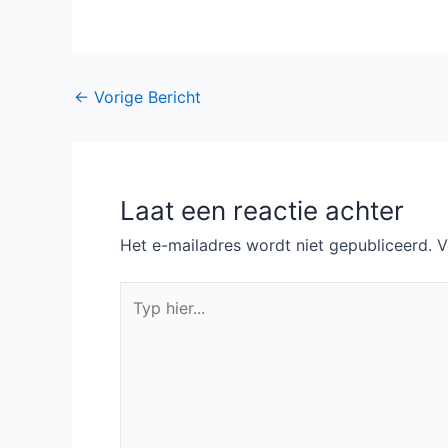
met Single Parents
met The Peripheral
en Netflix met The
Order
Bericht
←
Vorige Bericht
navigatie
Laat een reactie achter
Het e-mailadres wordt niet gepubliceerd.
V
Typ
hier...