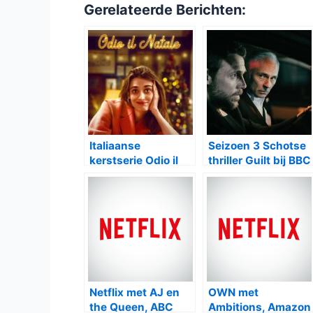
Gerelateerde Berichten:
Italiaanse
Seizoen 3 Schotse
kerstserie Odio il
thriller Guilt bij BBC
Natale met tweede
First
seizoen bij Netflix
Netflix met AJ en
OWN met
the Queen, ABC
Ambitions, Amazon