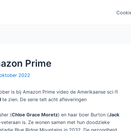
Cooki
mazon Prime
oktober 2022
tober is bij Amazon Prime video de Amerikaanse sci-fi
l
te zien. De serie telt acht afleveringen
sher (
Chloe Grace Moretz
) en haar boer Burton (
Jack
e-veteraan is. Ze wonen samen met hun doodzieke
 stadje Blue Ridge Mountains in 2032. De gezondheid