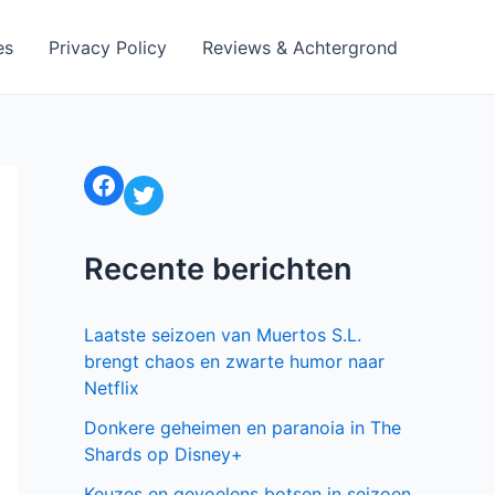
es
Privacy Policy
Reviews & Achtergrond
Facebook
Twitter
Recente berichten
Laatste seizoen van Muertos S.L.
brengt chaos en zwarte humor naar
Netflix
Donkere geheimen en paranoia in The
Shards op Disney+
Keuzes en gevoelens botsen in seizoen