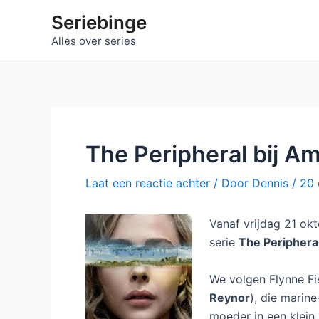
Ga
Seriebinge
naar
Alles over series
de
inhoud
The Peripheral bij A
Laat een reactie achter
/ Door
Dennis
/
20 
Vanaf vrijdag 21 ok
serie
The Periphera
We volgen Flynne Fi
Reynor
), die marin
moeder in een klein