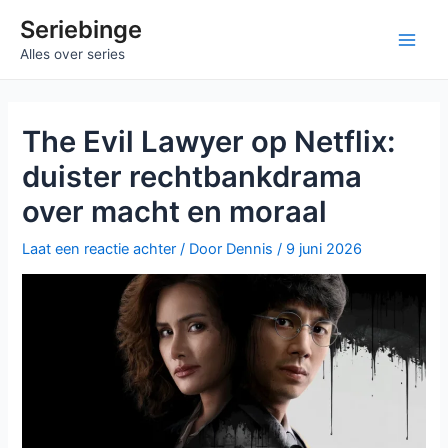
Ga
Seriebinge
naar
Main
Alles over series
de
inhoud
Men
The Evil Lawyer op Netflix:
duister rechtbankdrama
over macht en moraal
Laat een reactie achter
/ Door
Dennis
/
9 juni 2026