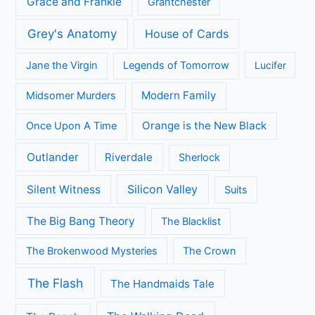
Grace and Frankie
Grantchester
Grey's Anatomy
House of Cards
Jane the Virgin
Legends of Tomorrow
Lucifer
Modern Family
Midsomer Murders
Orange is the New Black
Once Upon A Time
Outlander
Riverdale
Sherlock
Silicon Valley
Silent Witness
Suits
The Big Bang Theory
The Blacklist
The Brokenwood Mysteries
The Crown
The Flash
The Handmaids Tale