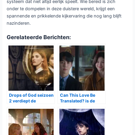
systeem dat niet altijd eerlijk speelt. Wie bereid is zich
onder te dompelen in deze duistere wereld, krijgt een
spannende en prikkelende kijkervaring die nog lang blijft
nazinderen.
Gerelateerde Berichten:
Drops of God seizoen
Can This Love Be
2 verdiept de
Translated? is de
zoektocht naar de
nieuwe romantische
perfecte wijn
K-drama die je deze
winter wilt zien