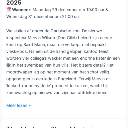
2025
Wanneer:
Maandag 29 december om 19:00 uur &
Woensdag 31 december om 21:00 uur
We sluiten af onder de Caribische zon. De nieuwe
inspecteur Mervin Wilson (Don Gilet) beleeft zijn eerste
kerst op Saint Marie, maar die verloopt niet bepaald
vlekkeloos. Na een uit de hand gelopen kantoorfeest
worden vier collega’s wakker met een enorme kater én een
lijk in het zwembad van hun villa. Het bizarre detail? Het
moordwapen lag op het moment van het schot veilig
opgeborgen in een lade in Engeland. Terwijl Mervin dit
‘locked-room mysterie’ probeert te kraken, wacht hij
zenuwachtig op nieuws van zijn pas ontdekte broer.
Kerst
Meer lezen »
met
een
Brits