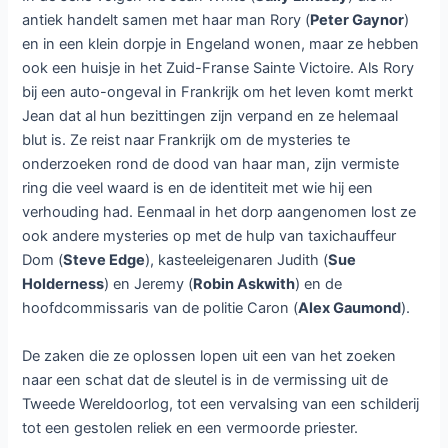
antiek handelt samen met haar man Rory (
Peter Gaynor
)
en in een klein dorpje in Engeland wonen, maar ze hebben
ook een huisje in het Zuid-Franse Sainte Victoire. Als Rory
bij een auto-ongeval in Frankrijk om het leven komt merkt
Jean dat al hun bezittingen zijn verpand en ze helemaal
blut is. Ze reist naar Frankrijk om de mysteries te
onderzoeken rond de dood van haar man, zijn vermiste
ring die veel waard is en de identiteit met wie hij een
verhouding had. Eenmaal in het dorp aangenomen lost ze
ook andere mysteries op met de hulp van taxichauffeur
Dom (
Steve Edge
), kasteeleigenaren Judith (
Sue
Holderness
) en Jeremy (
Robin Askwith
) en de
hoofdcommissaris van de politie Caron (
Alex Gaumond
).
De zaken die ze oplossen lopen uit een van het zoeken
naar een schat dat de sleutel is in de vermissing uit de
Tweede Wereldoorlog, tot een vervalsing van een schilderij
tot een gestolen reliek en een vermoorde priester.