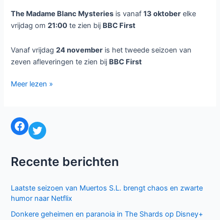
The Madame Blanc Mysteries
is vanaf
13 oktober
elke
vrijdag om
21:00
te zien bij
BBC First
Vanaf vrijdag
24 november
is het tweede seizoen van
zeven afleveringen te zien bij
BBC First
The
Meer lezen »
Madame
Blanc
Mysteries
Facebook
Twitter
bij
BBC
First
Recente berichten
Laatste seizoen van Muertos S.L. brengt chaos en zwarte
humor naar Netflix
Donkere geheimen en paranoia in The Shards op Disney+