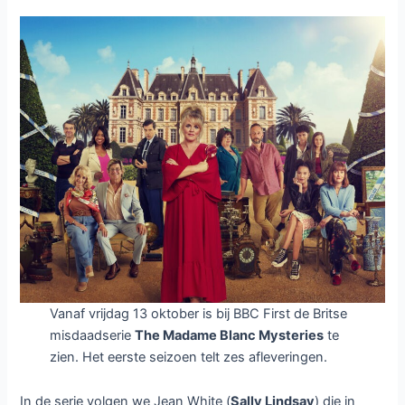
november
op
BBC
First
Vanaf vrijdag 13 oktober is bij BBC First de Britse
misdaadserie
The Madame Blanc Mysteries
te
zien. Het eerste seizoen telt zes afleveringen.
In de serie volgen we Jean White (
Sally Lindsay
) die in