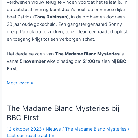
verdwenen vrouw terug te vinden voordat het te laat is. In
de laatste aflevering komt Jean’s neef, de onverbeterlijke
boef Patrick (
Tony Robinson
), in de problemen door een
30 jaar oude gokschuld. Een gangster genaamd Sonny
dreigt Patrick op te zoeken, tenzij Jean een raadsel oplost
en toegang krijgt tot een verborgen schat.
Het derde seizoen van
The Madame Blanc Mysteries
is
vanaf
5 november
elke dinsdag om
21:00
te zien bij
BBC
First
.
The
Meer lezen »
Madame
Blanc
Mysteries
The Madame Blanc Mysteries bij
seizoen
BBC First
3
vanaf
12 oktober 2023
/
Nieuws
/
The Madame Blanc Mysteries
/
5
Laat een reactie achter