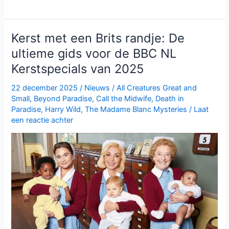
Madame
Blanc
Mysteries
Kerst met een Brits randje: De
seizoen
ultieme gids voor de BBC NL
4
Kerstspecials van 2025
brengt
cozy
22 december 2025
/
Nieuws
/
All Creatures Great and
crime
Small
,
Beyond Paradise
,
Call the Midwife
,
Death in
naar
Paradise
,
Harry Wild
,
The Madame Blanc Mysteries
/
Laat
de
een reactie achter
kerst