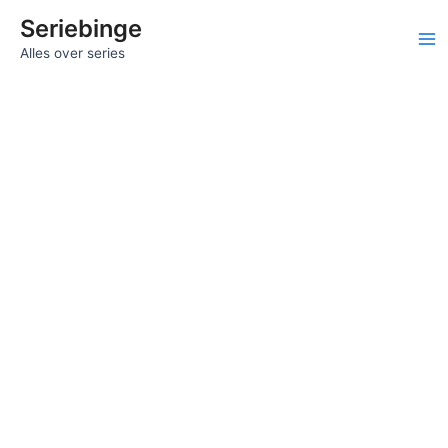
Ga
Seriebinge
naar
Ma
Alles over series
de
inhoud
Me