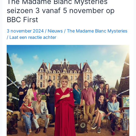
The Madame Blanc Mysteries
randje:
seizoen 3 vanaf 5 november op
De
BBC First
ultieme
gids
3 november 2024
/
Nieuws
/
The Madame Blanc Mysteries
voor
/
Laat een reactie achter
de
BBC
NL
Kerstspecials
van
2025