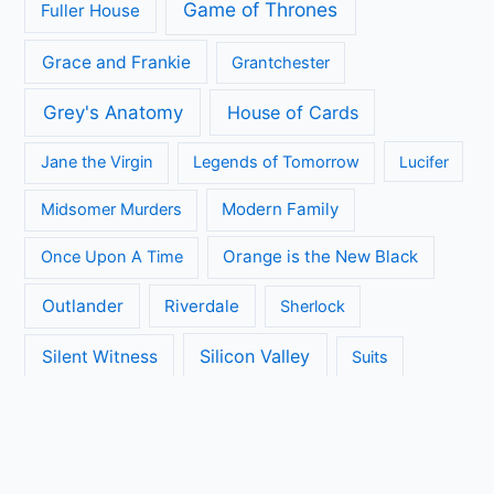
Game of Thrones
Fuller House
Grace and Frankie
Grantchester
Grey's Anatomy
House of Cards
Jane the Virgin
Legends of Tomorrow
Lucifer
Modern Family
Midsomer Murders
Orange is the New Black
Once Upon A Time
Outlander
Riverdale
Sherlock
Silicon Valley
Silent Witness
Suits
The Big Bang Theory
The Blacklist
The Brokenwood Mysteries
The Crown