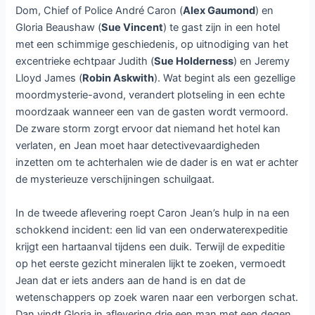
Dom, Chief of Police André Caron (
Alex Gaumond
) en
Gloria Beaushaw (
Sue Vincent
) te gast zijn in een hotel
met een schimmige geschiedenis, op uitnodiging van het
excentrieke echtpaar Judith (
Sue Holderness
) en Jeremy
Lloyd James (
Robin Askwith
). Wat begint als een gezellige
moordmysterie-avond, verandert plotseling in een echte
moordzaak wanneer een van de gasten wordt vermoord.
De zware storm zorgt ervoor dat niemand het hotel kan
verlaten, en Jean moet haar detectivevaardigheden
inzetten om te achterhalen wie de dader is en wat er achter
de mysterieuze verschijningen schuilgaat.
In de tweede aflevering roept Caron Jean’s hulp in na een
schokkend incident: een lid van een onderwaterexpeditie
krijgt een hartaanval tijdens een duik. Terwijl de expeditie
op het eerste gezicht mineralen lijkt te zoeken, vermoedt
Jean dat er iets anders aan de hand is en dat de
wetenschappers op zoek waren naar een verborgen schat.
Dan vindt Gloria in aflevering drie een man met een degen