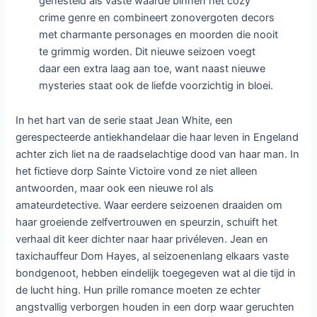
genesteld als vaste waarde binnen het cozy
crime genre en combineert zonovergoten decors
met charmante personages en moorden die nooit
te grimmig worden. Dit nieuwe seizoen voegt
daar een extra laag aan toe, want naast nieuwe
mysteries staat ook de liefde voorzichtig in bloei.
In het hart van de serie staat Jean White, een
gerespecteerde antiekhandelaar die haar leven in Engeland
achter zich liet na de raadselachtige dood van haar man. In
het fictieve dorp Sainte Victoire vond ze niet alleen
antwoorden, maar ook een nieuwe rol als
amateurdetective. Waar eerdere seizoenen draaiden om
haar groeiende zelfvertrouwen en speurzin, schuift het
verhaal dit keer dichter naar haar privéleven. Jean en
taxichauffeur Dom Hayes, al seizoenenlang elkaars vaste
bondgenoot, hebben eindelijk toegegeven wat al die tijd in
de lucht hing. Hun prille romance moeten ze echter
angstvallig verborgen houden in een dorp waar geruchten