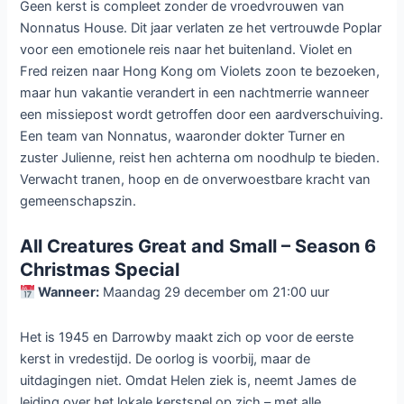
Geen kerst is compleet zonder de vroedvrouwen van
Nonnatus House. Dit jaar verlaten ze het vertrouwde Poplar
voor een emotionele reis naar het buitenland. Violet en
Fred reizen naar Hong Kong om Violets zoon te bezoeken,
maar hun vakantie verandert in een nachtmerrie wanneer
een missiepost wordt getroffen door een aardverschuiving.
Een team van Nonnatus, waaronder dokter Turner en
zuster Julienne, reist hen achterna om noodhulp te bieden.
Verwacht tranen, hoop en de onverwoestbare kracht van
gemeenschapszin.
All Creatures Great and Small – Season 6
Christmas Special
Wanneer:
Maandag 29 december om 21:00 uur
Het is 1945 en Darrowby maakt zich op voor de eerste
kerst in vredestijd. De oorlog is voorbij, maar de
uitdagingen niet. Omdat Helen ziek is, neemt James de
leiding over het lokale kerstspel op zich – met alle