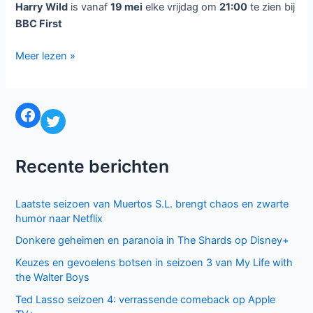
Harry Wild
is vanaf
19 mei
elke vrijdag om
21:00
te zien bij
BBC First
Britse
Meer lezen »
detective
Harry
Wild
Facebook
Twitter
bij
BBC
First
Recente berichten
Laatste seizoen van Muertos S.L. brengt chaos en zwarte
humor naar Netflix
Donkere geheimen en paranoia in The Shards op Disney+
Keuzes en gevoelens botsen in seizoen 3 van My Life with
the Walter Boys
Ted Lasso seizoen 4: verrassende comeback op Apple