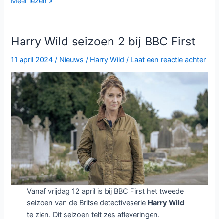
Harry
Meer lezen »
Wild
seizoen
3
Harry Wild seizoen 2 bij BBC First
bij
BBC
11 april 2024
/
Nieuws
/
Harry Wild
/
Laat een reactie achter
First
Vanaf vrijdag 12 april is bij BBC First het tweede
seizoen van de Britse detectiveserie
Harry Wild
te zien. Dit seizoen telt zes afleveringen.