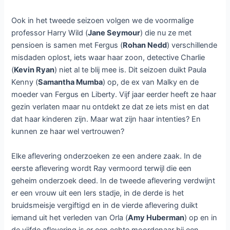
Ook in het tweede seizoen volgen we de voormalige
professor Harry Wild (
Jane Seymour
) die nu ze met
pensioen is samen met Fergus (
Rohan Nedd
) verschillende
misdaden oplost, iets waar haar zoon, detective Charlie
(
Kevin Ryan
) niet al te blij mee is. Dit seizoen duikt Paula
Kenny (
Samantha Mumba
) op, de ex van Malky en de
moeder van Fergus en Liberty. Vijf jaar eerder heeft ze haar
gezin verlaten maar nu ontdekt ze dat ze iets mist en dat
dat haar kinderen zijn. Maar wat zijn haar intenties? En
kunnen ze haar wel vertrouwen?
Elke aflevering onderzoeken ze een andere zaak. In de
eerste aflevering wordt Ray vermoord terwijl die een
geheim onderzoek deed. In de tweede aflevering verdwijnt
er een vrouw uit een Iers stadje, in de derde is het
bruidsmeisje vergiftigd en in de vierde aflevering duikt
iemand uit het verleden van Orla (
Amy Huberman
) op en in