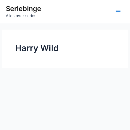
Ga
Seriebinge
naar
Main
Alles over series
de
inhoud
Men
Harry Wild