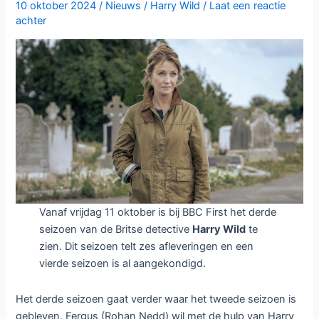
Seymour
10 oktober 2024
/
Nieuws
/
Harry Wild
/
Laat een reactie
achter
keert
terug
als
Ierlands
scherpzinnigste
detective
Vanaf vrijdag 11 oktober is bij BBC First het derde
seizoen van de Britse detective
Harry Wild
te
zien. Dit seizoen telt zes afleveringen en een
vierde seizoen is al aangekondigd.
Het derde seizoen gaat verder waar het tweede seizoen is
gebleven. Fergus (Rohan Nedd) wil met de hulp van Harry