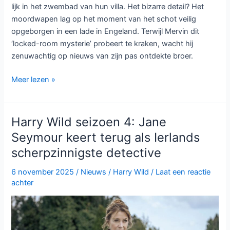
lijk in het zwembad van hun villa. Het bizarre detail? Het
moordwapen lag op het moment van het schot veilig
opgeborgen in een lade in Engeland. Terwijl Mervin dit
‘locked-room mysterie’ probeert te kraken, wacht hij
zenuwachtig op nieuws van zijn pas ontdekte broer.
Kerst
Meer lezen »
met
een
Brits
Harry Wild seizoen 4: Jane
randje:
Seymour keert terug als Ierlands
De
scherpzinnigste detective
ultieme
gids
6 november 2025
/
Nieuws
/
Harry Wild
/
Laat een reactie
voor
achter
de
BBC
NL
Kerstspecials