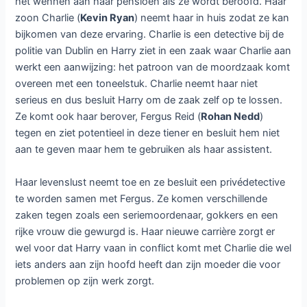
het wennen aan haar pensioen als ze wordt beroofd. Haar
zoon Charlie (
Kevin Ryan
) neemt haar in huis zodat ze kan
bijkomen van deze ervaring. Charlie is een detective bij de
politie van Dublin en Harry ziet in een zaak waar Charlie aan
werkt een aanwijzing: het patroon van de moordzaak komt
overeen met een toneelstuk. Charlie neemt haar niet
serieus en dus besluit Harry om de zaak zelf op te lossen.
Ze komt ook haar berover, Fergus Reid (
Rohan Nedd
)
tegen en ziet potentieel in deze tiener en besluit hem niet
aan te geven maar hem te gebruiken als haar assistent.
Haar levenslust neemt toe en ze besluit een privédetective
te worden samen met Fergus. Ze komen verschillende
zaken tegen zoals een seriemoordenaar, gokkers en een
rijke vrouw die gewurgd is. Haar nieuwe carrière zorgt er
wel voor dat Harry vaan in conflict komt met Charlie die wel
iets anders aan zijn hoofd heeft dan zijn moeder die voor
problemen op zijn werk zorgt.