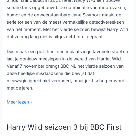
Sinds haar debuut in 2022 heeft
Harry Wild
een trouwe
schare fans opgebouwd. De combinatie van moordzaken,
humor en de onweerstaanbare Jane Seymour maakt de
serie tot een van de meest vermakelijke detectivereeksen
van het moment. Met het vierde seizoen bewijst
Harry Wild
dat ze nog lang niet is uitgezocht of uitgepraat.
Dus maak een pot thee, neem plaats in je favoriete stoel en
laat je opnieuw meeslepen in de wereld van Harriet Wild.
Vanaf 7 november brengt BBC NL het vierde seizoen van
deze heerlijke misdaadserie die bewijst dat
nieuwsgierigheid niet veroudert, maar juist scherper wordt
met de jaren.
Harry
Meer lezen »
Wild
seizoen
4:
Harry Wild seizoen 3 bij BBC First
Jane