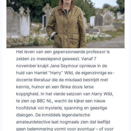
van
2025
Het leven van een gepensioneerde professor is
zelden zo meeslepend geweest. Vanaf 7
november kruipt Jane Seymour opnieuw in de
huid van Harriet “Harry” Wild, de eigenzinnige ex-
docente literatuur die de misdaad bestrijdt met
kennis, humor en een flinke dosis Ierse
koppigheid. In het vierde seizoen van
Harry Wild
,
te zien op BBC NL, wacht de kijker een nieuw
hoofdstuk vol mysterie, spanning en geestige
dialogen. De inmiddels legendarische
amateurdetective laat nogmaals zien dat leeftijd
geen belemmering vormt voor avontuur – of voor