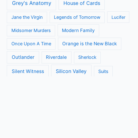
Grey's Anatomy
House of Cards
Jane the Virgin
Legends of Tomorrow
Lucifer
Modern Family
Midsomer Murders
Orange is the New Black
Once Upon A Time
Outlander
Riverdale
Sherlock
Silicon Valley
Silent Witness
Suits
The Big Bang Theory
The Blacklist
The Brokenwood Mysteries
The Crown
The Flash
The Handmaids Tale
The Walking Dead
The Ranch