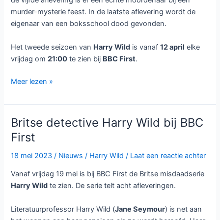
de vijfde aflevering is er een echte moordenaar bij een
murder-mysterie feest. In de laatste aflevering wordt de
eigenaar van een boksschool dood gevonden.
Het tweede seizoen van
Harry Wild
is vanaf
12 april
elke
vrijdag om
21:00
te zien bij
BBC First
.
Harry
Meer lezen »
Wild
seizoen
2
Britse detective Harry Wild bij BBC
bij
First
BBC
First
18 mei 2023
/
Nieuws
/
Harry Wild
/
Laat een reactie achter
Vanaf vrijdag 19 mei is bij BBC First de Britse misdaadserie
Harry Wild
te zien. De serie telt acht afleveringen.
Literatuurprofessor Harry Wild (
Jane Seymour
) is net aan