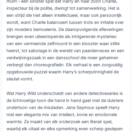
munt – een sinister spel dat Harry en haar zoon Charlie,
inspecteur bij de politie, dwingt tot samenwerking. Het is
een strijd die niet alleen intellectueel, maar ook persoonlijk
wordt, want Charlie balanceert tussen trots en irritatie over
zijn moeders bemoeienis. De daaropvolgende afleveringen
brengen even uiteenlopende als intrigerende mysteries:
van een vermeende zelfmoord in een klooster waar stilte
heerst, tot sabotage in de wereld van paardenraces en een
verdwijningszaak in een dansschool die meer geheimen
verbergt dan choreografieën. Elk verhaal is een zorgvuldig
opgebouwde puzzel waarin Harry’s scherpzinnigheid de
sleutel vormt.
Wat
Harry Wild
onderscheidt van andere detectiveseries is
de lichtvoetige toon die hand in hand gaat met de duistere
ondertoon van de misdaden. Jane Seymour speelt Harry
met een elegante mix van intellect, ironie en emotionele
warmte. Ze maakt van elk onderzoek een literair spel,
waarbij elk citaat en elke opmerking even scherp geslepen