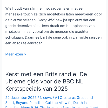
Wie houdt van slimme misdaadverhalen met een
menselijke touch zal zich moeiteloos laten meevoeren door
dit nieuwe seizoen.
Harry Wild
bewijst opnieuw dat een
goede detective niet alleen draait om het oplossen van
misdaden, maar vooral om de mensen die erachter
schuilgaan. Daarmee blijft de serie ook in zijn vijfde seizoen
een absolute aanrader.
Harry
Meer lezen »
Wild
seizoen
5:
Kerst met een Brits randje: De
charmante
ultieme gids voor de BBC NL
misdaadserie
Kerstspecials van 2025
keert
terug
22 december 2025
/
Nieuws
/
All Creatures Great and
met
Small
,
Beyond Paradise
,
Call the Midwife
,
Death in
nieuwe
Paradise
,
Harry Wild
,
The Madame Blanc Mysteries
/
Laat