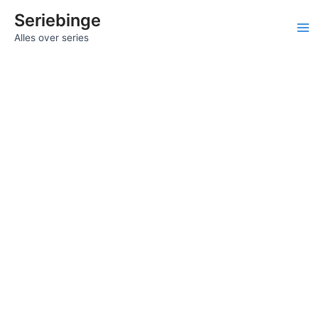
Ga
Seriebinge
naar
Ma
Alles over series
de
inhoud
Me