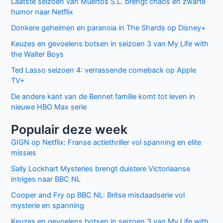
Laatste seizoen van Muertos S.L. brengt chaos en zwarte
humor naar Netflix
Donkere geheimen en paranoia in The Shards op Disney+
Keuzes en gevoelens botsen in seizoen 3 van My Life with
the Walter Boys
Ted Lasso seizoen 4: verrassende comeback op Apple
TV+
De andere kant van de Bennet familie komt tot leven in
nieuwe HBO Max serie
Populair deze week
GIGN op Netflix: Franse actiethriller vol spanning en elite
missies
Sally Lockhart Mysteries brengt duistere Victoriaanse
intriges naar BBC NL
Cooper and Fry op BBC NL: Britse misdaadserie vol
mysterie en spanning
Keuzes en gevoelens botsen in seizoen 3 van My Life with