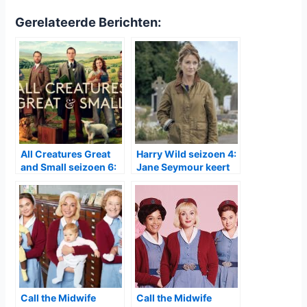
Gerelateerde Berichten:
All Creatures Great
Harry Wild seizoen 4:
and Small seizoen 6:
Jane Seymour keert
een nieuw begin in de
terug als Ierlands
Dales
scherpzinnigste
detective
Call the Midwife
Call the Midwife