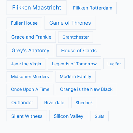
Flikken Maastricht
Flikken Rotterdam
Game of Thrones
Fuller House
Grace and Frankie
Grantchester
Grey's Anatomy
House of Cards
Jane the Virgin
Legends of Tomorrow
Lucifer
Modern Family
Midsomer Murders
Orange is the New Black
Once Upon A Time
Outlander
Riverdale
Sherlock
Silicon Valley
Silent Witness
Suits
The Big Bang Theory
The Blacklist