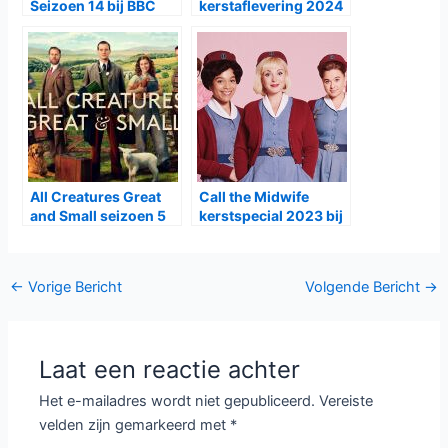
Seizoen 14 bij BBC
kerstaflevering 2024
First: Nieuwe
bij BBC First
Uitdagingen in een
Veranderende Tijd
All Creatures Great
Call the Midwife
and Small seizoen 5
kerstspecial 2023 bij
bij BBC First
BBC First
Bericht
←
Vorige Bericht
Volgende Bericht
→
navigatie
Laat een reactie achter
Het e-mailadres wordt niet gepubliceerd.
Vereiste
velden zijn gemarkeerd met
*