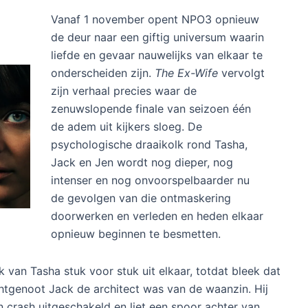
Vanaf 1 november opent NPO3 opnieuw
de deur naar een giftig universum waarin
liefde en gevaar nauwelijks van elkaar te
onderscheiden zijn.
The Ex-Wife
vervolgt
zijn verhaal precies waar de
zenuwslopende finale van seizoen één
de adem uit kijkers sloeg. De
psychologische draaikolk rond Tasha,
Jack en Jen wordt nog dieper, nog
intenser en nog onvoorspelbaarder nu
de gevolgen van die ontmaskering
doorwerken en verleden en heden elkaar
opnieuw beginnen te besmetten.
k van Tasha stuk voor stuk uit elkaar, totdat bleek dat
tgenoot Jack de architect was van de waanzin. Hij
n crash uitgeschakeld en liet een spoor achter van