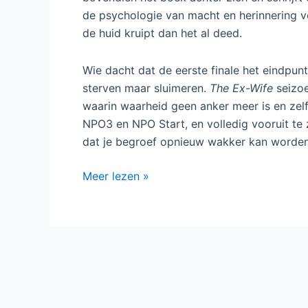
de psychologie van macht en herinnering 
de huid kruipt dan het al deed.
Wie dacht dat de eerste finale het eindpun
sterven maar sluimeren.
The Ex-Wife
seizoe
waarin waarheid geen anker meer is en zel
NPO3 en NPO Start, en volledig vooruit te 
dat je begroef opnieuw wakker kan worden
The
Meer lezen »
Ex-
Wife
seizoen
2
keert
terug
met