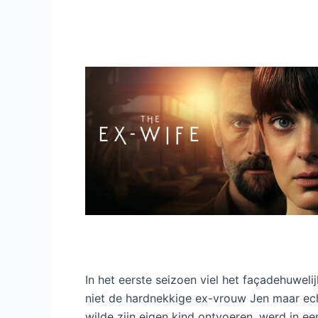
In het eerste seizoen viel het façadehuwelij
niet de hardnekkige ex-vrouw Jen maar ech
wilde zijn eigen kind ontvoeren, werd in ee