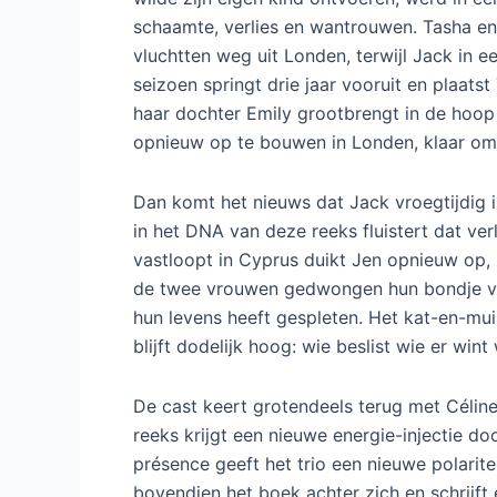
schaamte, verlies en wantrouwen. Tasha en
vluchtten weg uit Londen, terwijl Jack in
seizoen springt drie jaar vooruit en plaat
haar dochter Emily grootbrengt in de hoop o
opnieuw op te bouwen in Londen, klaar om 
Dan komt het nieuws dat Jack vroegtijdig is
in het DNA van deze reeks fluistert dat ver
vastloopt in Cyprus duikt Jen opnieuw op,
de twee vrouwen gedwongen hun bondje van
hun levens heeft gespleten. Het kat-en-mui
blijft dodelijk hoog: wie beslist wie er win
De cast keert grotendeels terug met Célin
reeks krijgt een nieuwe energie-injectie d
présence geeft het trio een nieuwe polarite
bovendien het boek achter zich en schrijft