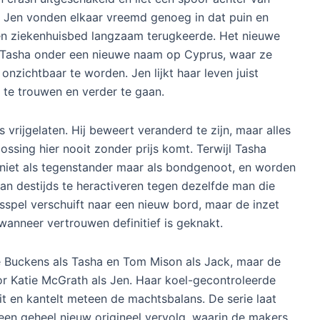
 Jen vonden elkaar vreemd genoeg in dat puin en
 een ziekenhuisbed langzaam terugkeerde. Het nieuwe
st Tasha onder een nieuwe naam op Cyprus, waar ze
nzichtbaar te worden. Jen lijkt haar leven juist
te trouwen en verder te gaan.
 vrijgelaten. Hij beweert veranderd te zijn, maar alles
lossing hier nooit zonder prijs komt. Terwijl Tasha
 niet als tegenstander maar als bondgenoot, en worden
 destijds te heractiveren tegen dezelfde man die
sspel verschuift naar een nieuw bord, maar de inzet
t wanneer vertrouwen definitief is geknakt.
e Buckens als Tasha en Tom Mison als Jack, maar de
oor Katie McGrath als Jen. Haar koel-gecontroleerde
it en kantelt meteen de machtsbalans. De serie laat
 een geheel nieuw origineel vervolg, waarin de makers