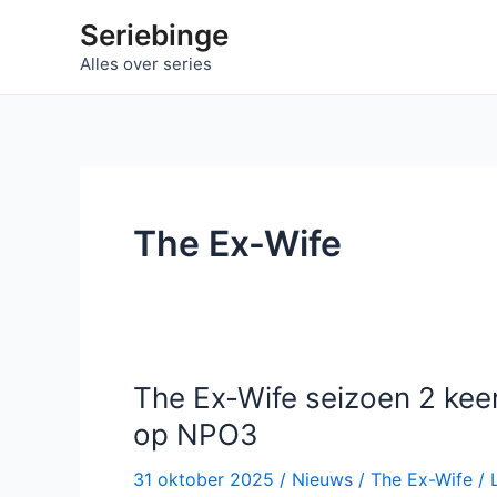
Ga
Seriebinge
naar
Alles over series
de
inhoud
The Ex-Wife
The Ex-Wife seizoen 2 ke
op NPO3
31 oktober 2025
/
Nieuws
/
The Ex-Wife
/