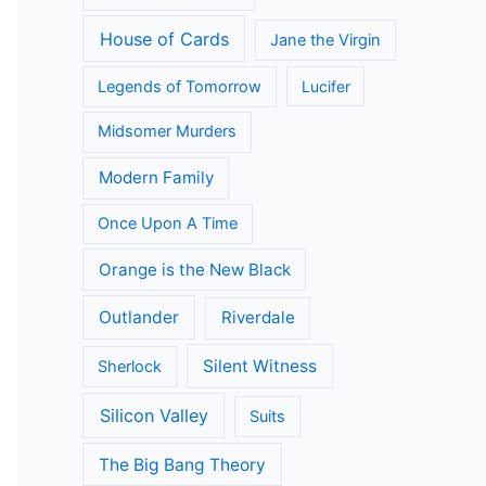
Call the Midwife
Death in Paradise
Dertigers
Flikken Maastricht
Fargo
Flikken Rotterdam
Fuller House
Game of Thrones
Grace and Frankie
Grantchester
Grey's Anatomy
House of Cards
Jane the Virgin
Legends of Tomorrow
Lucifer
Midsomer Murders