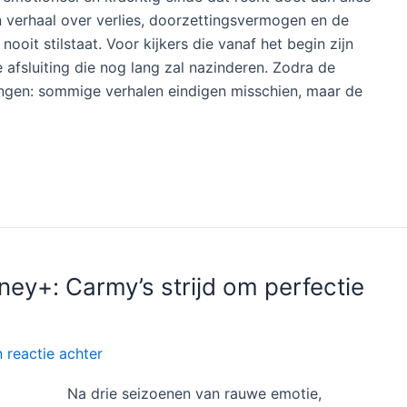
t Sydney een indrukwekkende ontwikkeling waarin
ijl Ebon Moss-Bachrach als Richie opnieuw laat zien hoe
amen met de rest van het ensemble zorgen zij voor een
nvoelt.
 de realistische weergave van het leven in de horeca.
zoen voelbaar aanwezig. De hectiek, de druk en de kleine
ld gebracht die zowel herkenbaar als meeslepend is.
 fictie, maar ook als een eerbetoon aan de mensen die
emotioneel en krachtig einde dat recht doet aan alles
n verhaal over verlies, doorzettingsvermogen en de
ooit stilstaat. Voor kijkers die vanaf het begin zijn
 afsluiting die nog lang zal nazinderen. Zodra de
 hangen: sommige verhalen eindigen misschien, maar de