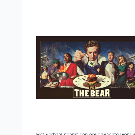
The Bear
The Bear seizoen 5 op Disne
hitserie
25 juni 2026
/
Nieuws
/
The Bear
/
Laat een