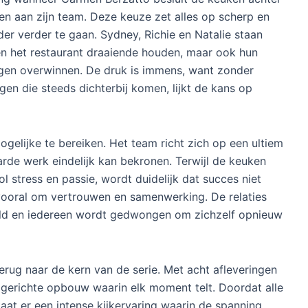
die een bescheiden familierestaurant
probeert te redden, groeit in dit vijfde
seizoen uit tot een alles of niets strijd
waarin de toekomst van het restaurant
en de mensen erachter op het spel staat.
Met de release van dit slotseizoen komt
een einde aan een van de meest
geprezen televisieseries van de
afgelopen jaren, en dat afscheid belooft
zowel intens als ontroerend te worden.
g wanneer Carmen Berzatto besluit de keuken achter
gen aan zijn team. Deze keuze zet alles op scherp en
der verder te gaan. Sydney, Richie en Natalie staan
een het restaurant draaiende houden, maar ook hun
gen overwinnen. De druk is immens, want zonder
gen die steeds dichterbij komen, lijkt de kans op