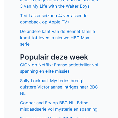
Facebook
Twitter
Recente berichten
Laatste seizoen van Muertos S.L.
brengt chaos en zwarte humor naar
Netflix
Donkere geheimen en paranoia in The
Shards op Disney+
Keuzes en gevoelens botsen in seizoen
3 van My Life with the Walter Boys
Ted Lasso seizoen 4: verrassende
comeback op Apple TV+
De andere kant van de Bennet familie
komt tot leven in nieuwe HBO Max