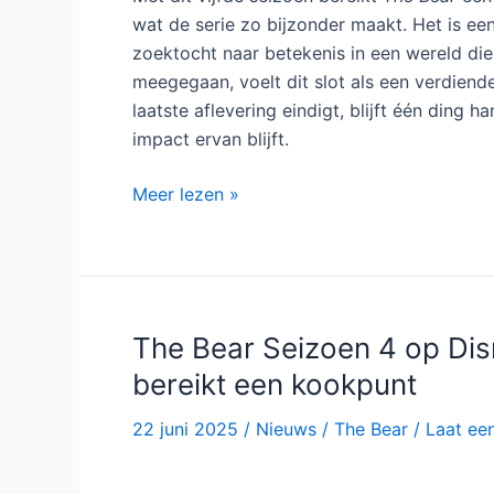
afwezig is in de keuken. Ayo Edebiri geef
ambitie en twijfel hand in hand gaan, terw
complex en menselijk zijn personage is. S
dynamiek die zowel rauw als authentiek aa
Wat
The Bear
altijd heeft onderscheiden, is
Die authenticiteit blijft ook in dit slotsei
overwinningen worden op een manier in bee
Het verhaal voelt daardoor niet alleen als
dagelijks in deze wereld werken.
Met dit vijfde seizoen bereikt
The Bear
een 
wat de serie zo bijzonder maakt. Het is ee
zoektocht naar betekenis in een wereld die n
meegegaan, voelt dit slot als een verdiende
laatste aflevering eindigt, blijft één ding
impact ervan blijft.