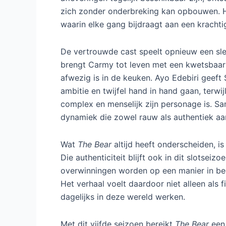
mislukking groter dan ooit.
Tegelijkertijd groeit de ambitie om het onm
doel dat alles kan veranderen en dat hun h
opnieuw verandert in een broeierige plek vo
alleen draait om techniek en smaak, maar 
binnen het team worden op de proef gest
uit te vinden.
De structuur van dit laatste seizoen grijpt
wordt gekozen voor een compacte en doelg
afleveringen tegelijk beschikbaar zijn, ont
zich zonder onderbreking kan opbouwen. H
waarin elke gang bijdraagt aan een kracht
De vertrouwde cast speelt opnieuw een sleu
brengt Carmy tot leven met een kwetsbaarhe