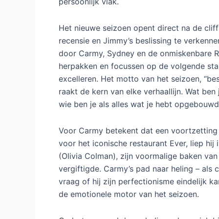
controle, de angst voor mislukking, en de vr
oom Jimmy (Oliver Platt) dreigend boven d
betekent het einde van de financiering, en
Niet alleen Carmy stond op een breekpunt.
en mede-architect van de nieuwe keuken, b
over haar toekomst en moe van Carmy’s emo
chef Adam Shapiro om een eigen restaurant
hevige paniekaanval in de finale, toonde dat
vanzelfsprekend meer is. Haar keuze wordt i
haar beslissing mogelijk leidt tot een nieuw
persoonlijk vlak.
Het nieuwe seizoen opent direct na de cli
recensie en Jimmy’s beslissing te verkennen
door Carmy, Sydney en de onmiskenbare Ri
herpakken en focussen op de volgende stap