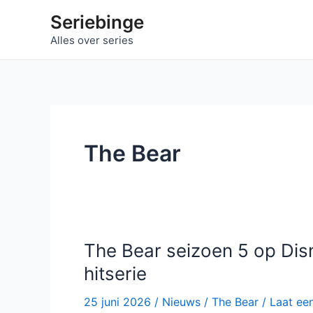
Ga
Seriebinge
naar
Alles over series
de
inhoud