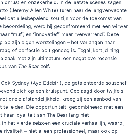
3, waarin het lot van restaurant The Bear
aan een zijden draadje hing. Terwijl fans
wereldwijd in spanning wachten op
antwoorden, staat vast dat seizoen 4
opnieuw alle ingrediënten bevat voor
een intense, meeslepende en emotioneel
geladen ervaring. Met tien afleveringen
die gelijktijdig worden uitgebracht, is het
vierde seizoen in één ruk te verslinden –
en dat zal waarschijnlijk ook gebeuren.
n onrust en onzekerheid. In de laatste scènes zagen
to (Jeremy Allen White) turen naar de langverwachte
eel dat allesbepalend zou zijn voor de toekomst van
ige beoordeling, werd hij geconfronteerd met een wirwar
maar “muf”, en “innovatief” maar “verwarrend”. Deze
g op zijn eigen worstelingen – het verlangen naar