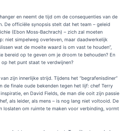
aag of perfectie ooit genoeg is. Tegelijkertijd hing
e zaak met zijn ultimatum: een negatieve recensie
 dus van
The Bear
zelf.
 Ook Sydney (Ayo Edebiri), de getalenteerde souschef
evond zich op een kruispunt. Geplaagd door twijfels
tionele afstandelijkheid, kreeg zij een aanbod van
 te leiden. Die opportuniteit, gecombineerd met een
 haar loyaliteit aan The Bear lang niet
n het vierde seizoen een cruciale verhaallijn, waarbij
e rivaliteit – niet alleen professioneel, maar ook op
ffhanger en neemt de tijd om de consequenties van de
. De officiële synopsis stelt dat het team – geleid
chie (Ebon Moss-Bachrach) – zich zal moeten
: niet simpelweg overleven, maar daadwerkelijk