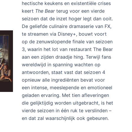
ey+: Carmy’s strijd om perfectie
 reactie achter
Na drie seizoenen van rauwe emotie,
hectische keukens en existentiële crises
keert
The Bear
terug voor een vierde
seizoen dat de inzet hoger legt dan ooit.
De geliefde culinaire dramaserie van FX,
te streamen via Disney+, bouwt voort
op de zenuwslopende finale van seizoen