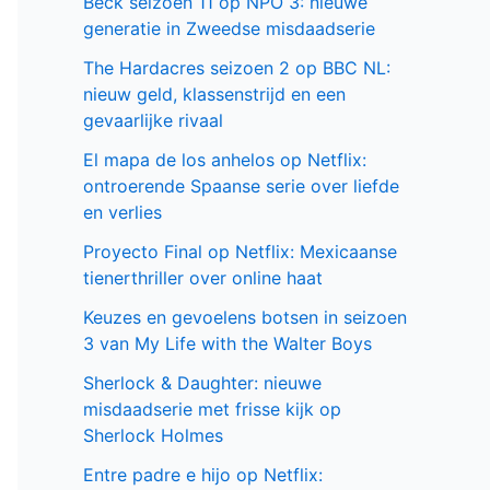
serie
Populair deze week
GIGN op Netflix: Franse actiethriller vol
spanning en elite missies
Sally Lockhart Mysteries brengt
duistere Victoriaanse intriges naar BBC
NL
Cooper and Fry op BBC NL: Britse
misdaadserie vol mysterie en spanning
Beck seizoen 11 op NPO 3: nieuwe
generatie in Zweedse misdaadserie
The Hardacres seizoen 2 op BBC NL:
nieuw geld, klassenstrijd en een
gevaarlijke rivaal
El mapa de los anhelos op Netflix: