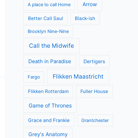
Geen categorie
Kijkcijfers
Nieuws
Review
Series
All Creatures Great and Small
Arrow
A place to call Home
Better Call Saul
Black-ish
Brooklyn Nine-Nine