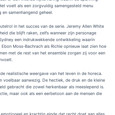
ogelijke te bereiken. Het team richt zich op een ultiem
arde werk eindelijk kan bekronen. Terwijl de keuken
l stress en passie, wordt duidelijk dat succes niet
vooral om vertrouwen en samenwerking. De relaties
eld en iedereen wordt gedwongen om zichzelf opnieuw
 terug naar de kern van de serie. Met acht afleveringen
erichte opbouw waarin elk moment telt. Doordat alle
staat er een intense kijkervaring waarin de spanning
et voelt als een zorgvuldig samengesteld menu
ig en samenhangend geheel.
telrol in het succes van de serie. Jeremy Allen White
id die blijft raken, zelfs wanneer zijn personage