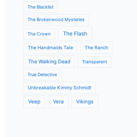
Modern Family
Once Upon A Time
Orange is the New Black
Outlander
Riverdale
Silent Witness
Sherlock
Silicon Valley
Suits
The Big Bang Theory
The Blacklist
The Brokenwood Mysteries
The Flash
The Crown