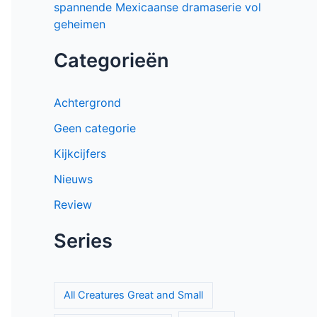
ontroerende Spaanse serie over liefde
en verlies
Proyecto Final op Netflix: Mexicaanse
tienerthriller over online haat
Keuzes en gevoelens botsen in seizoen
3 van My Life with the Walter Boys
Sherlock & Daughter: nieuwe
misdaadserie met frisse kijk op
Sherlock Holmes
Entre padre e hijo op Netflix:
spannende Mexicaanse dramaserie vol
geheimen
Categorieën
Achtergrond