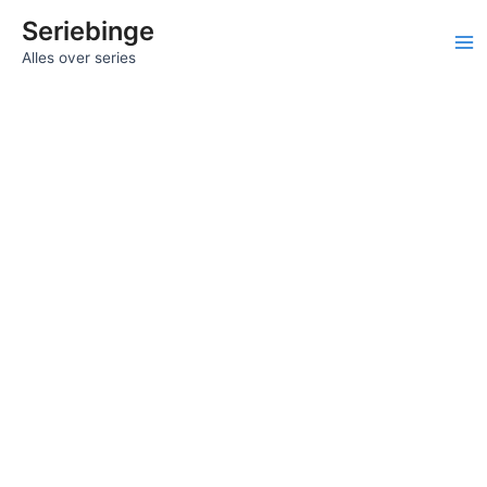
Ga
Seriebinge
naar
Ma
Alles over series
de
inhoud
Me