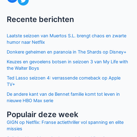
vanaf
27
februari
Recente berichten
op
TV5Monde
Laatste seizoen van Muertos S.L. brengt chaos en zwarte
humor naar Netflix
Donkere geheimen en paranoia in The Shards op Disney+
Keuzes en gevoelens botsen in seizoen 3 van My Life with
the Walter Boys
Ted Lasso seizoen 4: verrassende comeback op Apple
TV+
De andere kant van de Bennet familie komt tot leven in
nieuwe HBO Max serie
Populair deze week
GIGN op Netflix: Franse actiethriller vol spanning en elite
missies