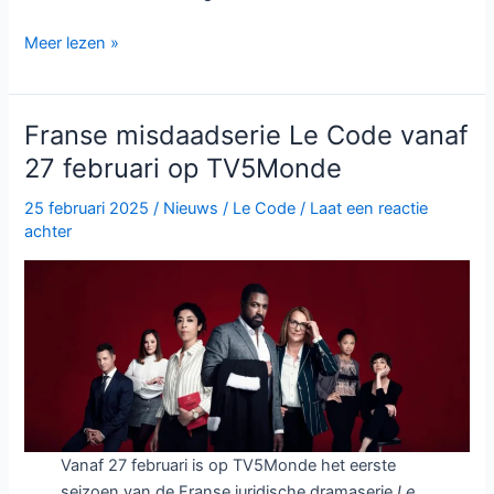
Le
Meer lezen »
Code
seizoen
2
Franse misdaadserie Le Code vanaf
verdiept
27 februari op TV5Monde
de
strijd
25 februari 2025
/
Nieuws
/
Le Code
/
Laat een reactie
tussen
achter
gerechtigheid
en
vergankelijkheid
bij
TV5Monde
Vanaf 27 februari is op TV5Monde het eerste
seizoen van de Franse juridische dramaserie
Le