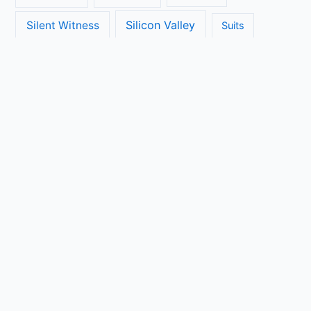
Silicon Valley
Silent Witness
Suits
The Big Bang Theory
The Blacklist
The Brokenwood Mysteries
The Crown
The Flash
The Handmaids Tale
The Walking Dead
The Ranch
Transparent
True Detective
Veep
Vera
Unbreakable Kimmy Schmidt
Vikings
Copyright © 2026 Seriebinge | Powered by
Astra WordPress