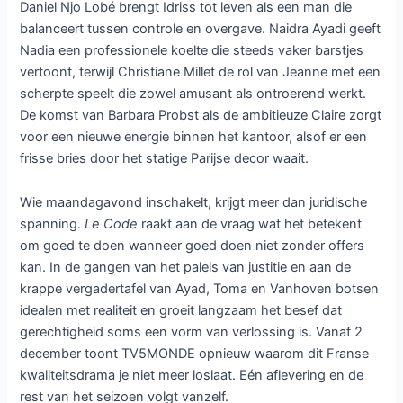
Daniel Njo Lobé brengt Idriss tot leven als een man die
balanceert tussen controle en overgave. Naidra Ayadi geeft
Nadia een professionele koelte die steeds vaker barstjes
vertoont, terwijl Christiane Millet de rol van Jeanne met een
scherpte speelt die zowel amusant als ontroerend werkt.
De komst van Barbara Probst als de ambitieuze Claire zorgt
voor een nieuwe energie binnen het kantoor, alsof er een
frisse bries door het statige Parijse decor waait.
Wie maandagavond inschakelt, krijgt meer dan juridische
spanning.
Le Code
raakt aan de vraag wat het betekent
om goed te doen wanneer goed doen niet zonder offers
kan. In de gangen van het paleis van justitie en aan de
krappe vergadertafel van Ayad, Toma en Vanhoven botsen
idealen met realiteit en groeit langzaam het besef dat
gerechtigheid soms een vorm van verlossing is. Vanaf 2
december toont TV5MONDE opnieuw waarom dit Franse
kwaliteitsdrama je niet meer loslaat. Eén aflevering en de
rest van het seizoen volgt vanzelf.