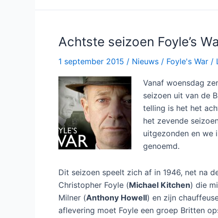
9
bij
NPO2
Achtste seizoen Foyle’s W
1 september 2015
/
Nieuws
/
Foyle's War
/
Vanaf woensdag zen
seizoen uit van de B
telling is het het ac
het zevende seizoen.
uitgezonden en we i
genoemd.
Dit seizoen speelt zich af in 1946, net n
Christopher Foyle (
Michael Kitchen
) die m
Milner (
Anthony Howell
) en zijn chauffeu
aflevering moet Foyle een groep Britten o