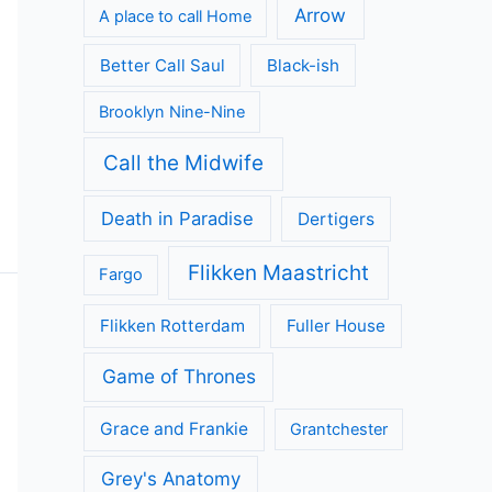
Arrow
A place to call Home
Better Call Saul
Black-ish
Brooklyn Nine-Nine
Call the Midwife
Death in Paradise
Dertigers
Flikken Maastricht
Fargo
Flikken Rotterdam
Fuller House
Game of Thrones
Grace and Frankie
Grantchester
Grey's Anatomy