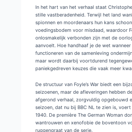
In het hart van het verhaal staat Christop
stille vastberadenheid. Terwijl het land wan
spionnen en moordenaars hun kans schoon. 
voedingsbodem voor misdaad, waardoor Fo
onlosmakelijk verbonden zijn met de oorlog.
aanvoelt. Hoe handhaaf je de wet wanneer
functioneren van de samenleving ondermijne
maar wordt daarbij voortdurend tegengewer
paniekgedreven keuzes die vaak meer kwa
De structuur van Foyle’s War biedt een bijzon
seizoenen, maar de afleveringen hebben de 
afgerond verhaal, zorgvuldig opgebouwd en
seizoen, dat nu bij BBC NL te zien is, voer
1940. De première The German Woman dom
wantrouwen en xenofobie de boventoon vo
ruggengraat van de serie.