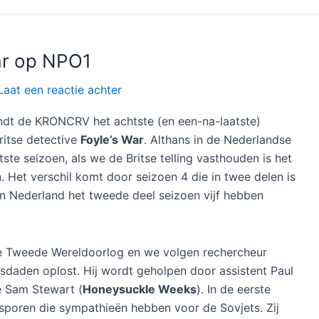
ar op NPO1
Laat een reactie achter
dt de KRONCRV het achtste (en een-na-laatste)
ritse detective
Foyle’s War
. Althans in de Nederlandse
htste seizoen, als we de Britse telling vasthouden is het
 Het verschil komt door seizoen 4 die in twee delen is
n Nederland het tweede deel seizoen vijf hebben
a de Tweede Wereldoorlog en we volgen rechercheur
isdaden oplost. Hij wordt geholpen door assistent Paul
se Sam Stewart (
Honeysuckle Weeks
). In de eerste
psporen die sympathieën hebben voor de Sovjets. Zij