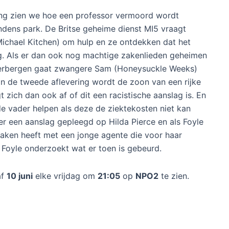
ring zien we hoe een professor vermoord wordt
dens park. De Britse geheime dienst MI5 vraagt
Michael Kitchen) om hulp en ze ontdekken dat het
rg. Als er dan ook nog machtige zakenlieden geheimen
verbergen gaat zwangere Sam (Honeysuckle Weeks)
 In de tweede aflevering wordt de zoon van een rijke
zich dan ook af of dit een racistische aanslag is. En
e vader helpen als deze de ziektekosten niet kan
t er een aanslag gepleegd op Hilda Pierce en als Foyle
maken heeft met een jonge agente die voor haar
 Foyle onderzoekt wat er toen is gebeurd.
af
10 juni
elke vrijdag om
21:05
op
NPO2
te zien.