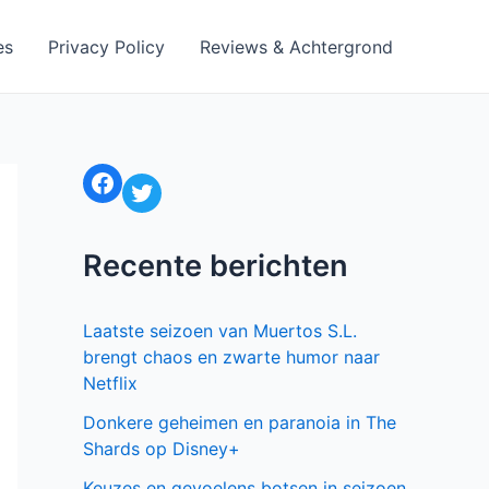
es
Privacy Policy
Reviews & Achtergrond
Facebook
Twitter
Recente berichten
Laatste seizoen van Muertos S.L.
brengt chaos en zwarte humor naar
Netflix
Donkere geheimen en paranoia in The
Shards op Disney+
Keuzes en gevoelens botsen in seizoen