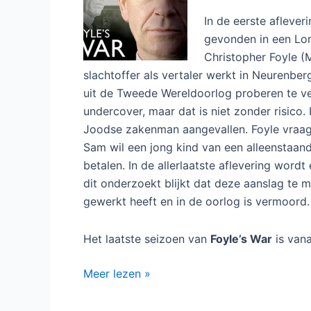
In de eerste afleve
gevonden in een Lon
Christopher Foyle (
slachtoffer als vertaler werkt in Neurenbe
uit de Tweede Wereldoorlog proberen te 
undercover, maar dat is niet zonder risico.
Joodse zakenman aangevallen. Foyle vraagt 
Sam wil een jong kind van een alleenstaand
betalen. In de allerlaatste aflevering word
dit onderzoekt blijkt dat deze aanslag te 
gewerkt heeft en in de oorlog is vermoord.
Het laatste seizoen van
Foyle’s War
is van
Foyle’s
Meer lezen »
War
seizoen