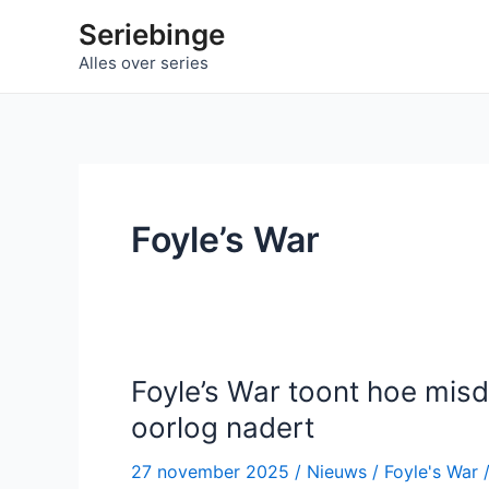
Ga
Seriebinge
naar
Alles over series
de
inhoud
Foyle’s War
Foyle’s War toont hoe misda
oorlog nadert
27 november 2025
/
Nieuws
/
Foyle's War