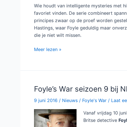
Wie houdt van intelligente mysteries met h
favoriet vinden. De serie combineert span
principes zwaar op de proef worden gestel
Hastings, waar Foyle geduldig maar onverzet
die je niet wilt missen.
Foyle’s
Meer lezen »
War
toont
hoe
misdaad
blijft
Foyle’s War seizoen 9 bij 
woekeren
9 juni 2016
/
Nieuws
/
Foyle's War
/
Laat ee
terwijl
de
Vanaf vrijdag 10 jun
oorlog
Britse detective
Foy
nadert