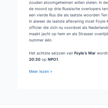
zouden atoomgeheimen willen stelen. In d
de moord op drie Russische overlopers terw
een vierde Rus die als laatste woorden Ten
In alweer de laatste aflevering moet Foyle 
officier die zich nu voordoet als Nederla
maakt jacht op hem en als Strasser overli
nummer één.
Het achtste seizoen van
Foyle’s War
wordt
20:30
op
NPO1
.
Achtste
Meer lezen »
seizoen
Foyle’s
War
op
NPO1