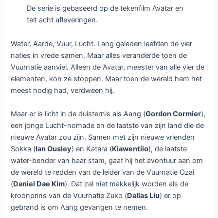
De serie is gebaseerd op de tekenfilm Avatar en
telt acht afleveringen.
Water, Aarde, Vuur, Lucht. Lang geleden leefden de vier
naties in vrede samen. Maar alles veranderde toen de
Vuurnatie aanviel. Alleen de Avatar, meester van alle vier de
elementen, kon ze stoppen. Maar toen de wereld hem het
meest nodig had, verdween hij.
Maar er is licht in de duisternis als Aang (
Gordon Cormier
),
een jonge Lucht-nomade en de laatste van zijn land die de
nieuwe Avatar zou zijn. Samen met zijn nieuwe vrienden
Sokka (
Ian Ousley
) en Katara (
Kiawentiio
), de laatste
water-bender van haar stam, gaat hij het avontuur aan om
de wereld te redden van de leider van de Vuurnatie Ozai
(
Daniel Dae Kim
). Dat zal niet makkelijk worden als de
kroonprins van de Vuurnatie Zuko (
Dallas Liu
) er op
gebrand is om Aang gevangen te nemen.