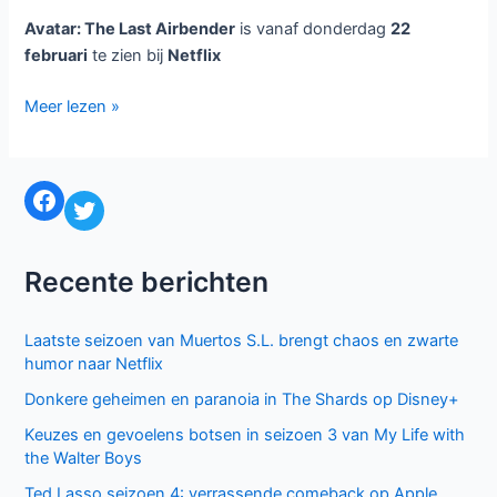
Avatar: The Last Airbender
is vanaf donderdag
22
februari
te zien bij
Netflix
Avatar:
Meer lezen »
The
Last
Airbender
Facebook
Twitter
bij
Netflix
Recente berichten
Laatste seizoen van Muertos S.L. brengt chaos en zwarte
humor naar Netflix
Donkere geheimen en paranoia in The Shards op Disney+
Keuzes en gevoelens botsen in seizoen 3 van My Life with
the Walter Boys
Ted Lasso seizoen 4: verrassende comeback op Apple