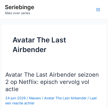
Ga
Seriebinge
naar
Main
Alles over series
de
inhoud
Men
Avatar The Last
Airbender
Avatar The Last Airbender seizoen
2 op Netflix: episch vervolg vol
actie
24 juni 2026
/
Nieuws
/
Avatar The Last Airbender
/
Laat
een reactie achter