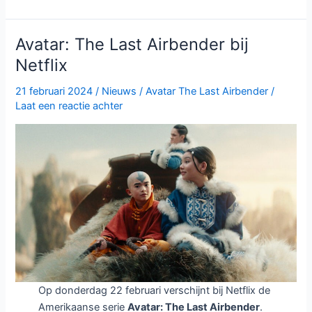
The
Last
Airbender
Avatar: The Last Airbender bij
seizoen
Netflix
2
op
21 februari 2024
/
Nieuws
/
Avatar The Last Airbender
/
Netflix:
Laat een reactie achter
episch
vervolg
vol
actie
Op donderdag 22 februari verschijnt bij Netflix de
Amerikaanse serie
Avatar: The Last Airbender
.