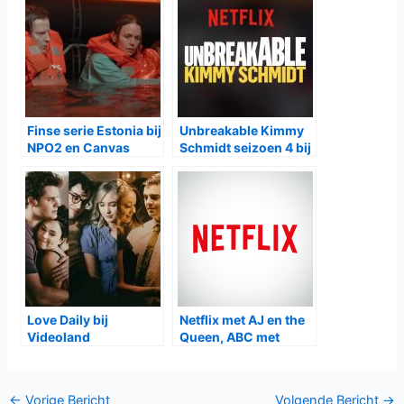
Finse serie Estonia bij
Unbreakable Kimmy
NPO2 en Canvas
Schmidt seizoen 4 bij
Netflix
Love Daily bij
Netflix met AJ en the
Videoland
Queen, ABC met
Single Parents
Bericht
←
Vorige Bericht
Volgende Bericht
→