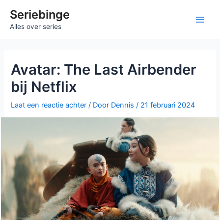
Ga
Seriebinge
naar
Main
Alles over series
de
inhoud
Men
Avatar: The Last Airbender
bij Netflix
Laat een reactie achter
/ Door
Dennis
/
21 februari 2024