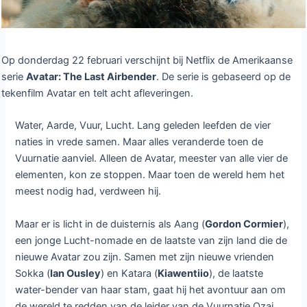
Op donderdag 22 februari verschijnt bij Netflix de Amerikaanse
serie
Avatar: The Last Airbender
. De serie is gebaseerd op de
tekenfilm Avatar en telt acht afleveringen.
Water, Aarde, Vuur, Lucht. Lang geleden leefden de vier
naties in vrede samen. Maar alles veranderde toen de
Vuurnatie aanviel. Alleen de Avatar, meester van alle vier de
elementen, kon ze stoppen. Maar toen de wereld hem het
meest nodig had, verdween hij.
Maar er is licht in de duisternis als Aang (
Gordon Cormier
),
een jonge Lucht-nomade en de laatste van zijn land die de
nieuwe Avatar zou zijn. Samen met zijn nieuwe vrienden
Sokka (
Ian Ousley
) en Katara (
Kiawentiio
), de laatste
water-bender van haar stam, gaat hij het avontuur aan om
de wereld te redden van de leider van de Vuurnatie Ozai