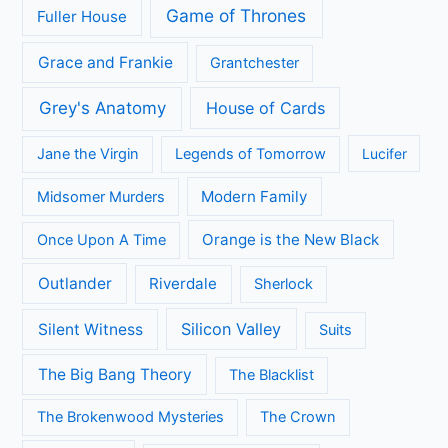
Kijkcijfers
Nieuws
Review
Series
All Creatures Great and Small
Arrow
A place to call Home
Better Call Saul
Black-ish
Call the Midwife
Brooklyn Nine-Nine
Death in Paradise
Dertigers
Fargo
Flikken Maastricht
Flikken Rotterdam