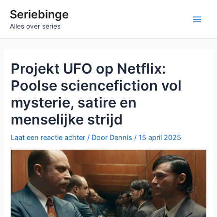
Ga
Seriebinge
naar
Ma
Alles over series
de
inhoud
Me