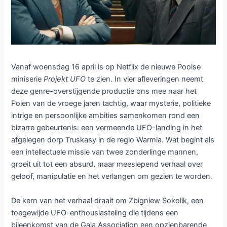
Projekt UFO op Netflix:
Poolse sciencefiction vol
mysterie, satire en
menselijke strijd
Laat een reactie achter
/ Door
Dennis
/
15 april 2025