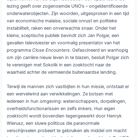
Vanaf woensdag 16 april is op Netflix de nieuwe Poolse
miniserie
Projekt UFO
te zien. In vier afleveringen neemt
deze genre-overstijgende productie ons mee naar het
Polen van de vroege jaren tachtig, waar mysterie, politieke
intrige en persoonlijke ambities samenkomen rond een
bizarre gebeurtenis: een vermeende UFO-landing in het
afgelegen dorp Truskasy in de regio Warmia. Wat begint als
een intellectuele missie van twee zonderlinge mannen,
groeit uit tot een absurd, maar meeslepend verhaal over
geloof, manipulatie en het verlangen om gezien te worden.
De kern van het verhaal draait om Zbigniew Sokolik, een
toegewijde UFO-enthousiasteling die tijdens een