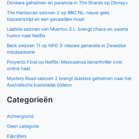
humor naar Netflix
Donkere geheimen en paranoia in The Shards op Disney+
Keuzes en gevoelens botsen in seizoen 3 van My Life with
the Walter Boys
Ted Lasso seizoen 4: verrassende comeback op Apple
TV+
De andere kant van de Bennet familie komt tot leven in
nieuwe HBO Max serie
Populair deze week
GIGN op Netflix: Franse actiethriller vol spanning en elite
missies
Sally Lockhart Mysteries brengt duistere Victoriaanse
intriges naar BBC NL
Keuzes en gevoelens botsen in seizoen 3 van My Life with
the Walter Boys
Cooper and Fry op BBC NL: Britse misdaadserie vol
mysterie en spanning