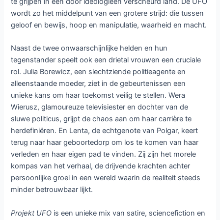
bijeenkomst van de Gaja Association een opzienbarende
lezing geeft over zogenoemde UNO’s – ongeïdentificeerde
onderwaterobjecten. Zijn woorden, uitgesproken in een tijd
van economische malaise, sociale onrust en politieke
instabiliteit, raken een onverwachte snaar. Onder het
kleine, sceptische publiek bevindt zich Jan Polgar, een
gevallen televisiester en voormalig presentator van het
programma
Close Encounters
. Gefascineerd en wanhopig
om zijn carrière nieuw leven in te blazen, besluit Polgar zich
te verenigen met Sokolik in een zoektocht naar de
waarheid achter de vermeende buitenaardse landing.
Terwijl de mannen zich vastbijten in hun missie, ontstaat er
een wervelwind aan verwikkelingen. Ze botsen met
iedereen in hun omgeving: wetenschappers, dorpelingen,
overheidsfunctionarissen en zelfs imkers. Hun eigen
zoektocht wordt bovendien tegengewerkt door Henryk
Wierusz, een sluwe politicus die paranormale
verschijnselen probeert te gebruiken als middel om macht