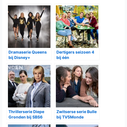
Projekt UFO
is een unieke mix van satire, sciencefiction en
sociaal drama, met een absurde flair die doet denken aan
een kruising tussen
Twin Peaks
en
Chernobyl
, met een
Poolse twist. Het is een verhaal over geloven in het
onmogelijke, maar ook over het gevecht om gehoord en
begrepen te worden in een wereld die liever wegkijkt. De
serie speelt met de dunne grens tussen feit en fictie,
tussen het bovennatuurlijke en het politieke, en weet op die
manier niet alleen te entertainen, maar ook te prikkelen.
Met een doordacht script, sterke personages en een sfeer
die perfect de paranoia en het verlangen van een generatie
vangt, is
Projekt UFO
meer dan alleen een
sciencefictionverhaal. Het is een spiegel voor een
samenleving op drift, een melancholische ode aan
menselijke ambitie – en een herinnering dat zelfs de meest
bizarre verschijnselen betekenis kunnen krijgen als je er
hard genoeg in gelooft.