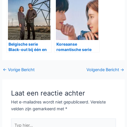
Gerelateerde Berichten:
Dramaserie Queens
Dertigers seizoen 4
bij Disney+
bij één
Thrillerserie Diepe
Zwitserse serie Bulle
Gronden bij SBS6
bij TV5Monde