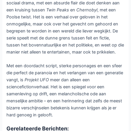
te grijpen in een door ideologieën verscheurd land. De UFO
wordt zo het middelpunt van een grotere strijd: die tussen
geloof en bewijs, hoop en manipulatie, waarheid en macht.
Naast de twee onwaarschijnlijke helden en hun
tegenstander speelt ook een drietal vrouwen een cruciale
rol. Julia Borewicz, een slechtziende politieagente en
alleenstaande moeder, ziet in de gebeurtenissen een
unieke kans om haar toekomst veilig te stellen. Wera
Wierusz, glamoureuze televisiester en dochter van de
sluwe politicus, grijpt de chaos aan om haar carrière te
herdefiniëren. En Lenta, de echtgenote van Polgar, keert
terug naar haar geboortedorp om los te komen van haar
verleden en haar eigen pad te vinden. Zij zijn het morele
kompas van het verhaal, de drijvende krachten achter
persoonlijke groei in een wereld waarin de realiteit steeds
minder betrouwbaar lijkt.