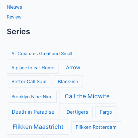
Donkere geheimen en paranoia in The Shards op Disney+
The Hardacres seizoen 2 op BBC NL: nieuw geld,
klassenstrijd en een gevaarlijke rivaal
Laatste seizoen van Muertos S.L. brengt chaos en zwarte
humor naar Netflix
Beck seizoen 11 op NPO 3: nieuwe generatie in Zweedse
misdaadserie
Proyecto Final op Netflix: Mexicaanse tienerthriller over
online haat
Mystery Road seizoen 2 brengt duistere geheimen naar het
Australische kuststadje Gideon
Categorieën
Achtergrond
Geen categorie