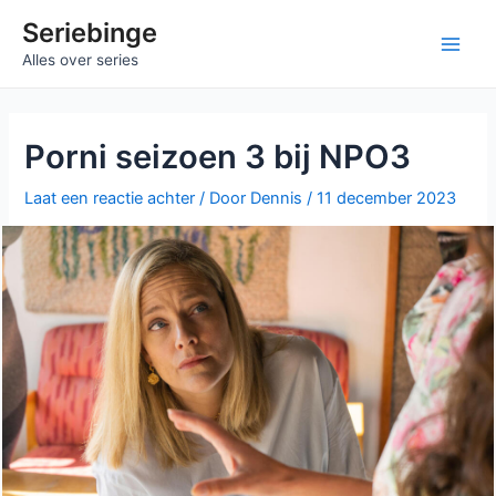
Ga
Seriebinge
naar
Main
Alles over series
de
inhoud
Men
Porni seizoen 3 bij NPO3
Laat een reactie achter
/ Door
Dennis
/
11 december 2023