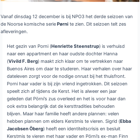
Vanaf dinsdag 12 december is bij NPO3 het derde seizoen van
de Noorse komische serie
Pørni
te zien. Dit seizoen telt zes
afleveringen.
Het gezin van Porni (
Henriette Steenstrup
) is verhuisd
naar een appartment en haar oudste dochter Hanna
(
Vivild F. Berg
) maakt zich klaar om te vertrekken naar
Buenos Aires om daar te studeren. Haar verhalen over haar
dateleven zorgt voor de nodige onrust bij het thuisfront.
Porni haar vader is bij zijn vriend ingetrokken. Dit seizoen
speelt zich af tijdens de Kerst. Het is alweer een jaar
geleden dat Pörni’s zus overleed en het is voor haar dan
ook extra belangrijk dat de kersttradities behouden
blijven. Maar haar familie heeft andere plannen: velen
hebben plannen om elders Kerstmis te vieren. Sigrid (
Ebba
Jacobsen Öberg
) heeft een identiteitscrisis en besluit
Kerstmis te vieren met haar vader en Pörni’s ex-man Finn