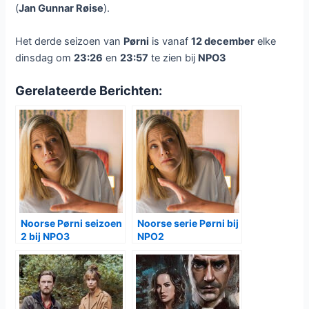
(
Jan Gunnar Røise
).
Het derde seizoen van
Pørni
is vanaf
12 december
elke
dinsdag om
23:26
en
23:57
te zien bij
NPO3
Gerelateerde Berichten:
Noorse Pørni seizoen
Noorse serie Pørni bij
2 bij NPO3
NPO2