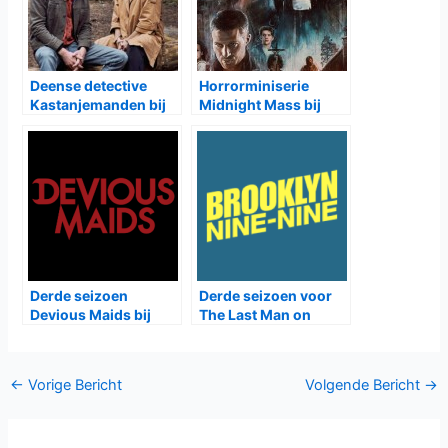
Deense detective
Horrorminiserie
Kastanjemanden bij
Midnight Mass bij
Netflix
Netflix
Derde seizoen
Derde seizoen voor
Devious Maids bij
The Last Man on
TLC
Earth, Vierde voor
Brooklyn Nine-Nine,
Tweede voor Lucky
Bericht
←
Vorige Bericht
Volgende Bericht
→
Man
navigatie