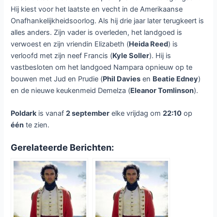
Hij kiest voor het laatste en vecht in de Amerikaanse
Onafhankelijkheidsoorlog. Als hij drie jaar later terugkeert is
alles anders. Zijn vader is overleden, het landgoed is
verwoest en zijn vriendin Elizabeth (
Heida Reed
) is
verloofd met zijn neef Francis (
Kyle Soller
). Hij is
vastbesloten om het landgoed Nampara opnieuw op te
bouwen met Jud en Prudie (
Phil Davies
en
Beatie Edney
)
en de nieuwe keukenmeid Demelza (
Eleanor Tomlinson
).
Poldark
is vanaf
2 september
elke vrijdag om
22:10
op
één
te zien.
Gerelateerde Berichten: