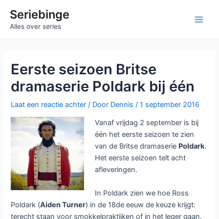
Ga
Seriebinge
naar
Main
Alles over series
de
inhoud
Men
Eerste seizoen Britse
dramaserie Poldark bij één
Laat een reactie achter
/ Door
Dennis
/
1 september 2016
Vanaf vrijdag 2 september is bij
één het eerste seizoen te zien
van de Britse dramaserie
Poldark
.
Het eerste seizoen telt acht
afleveringen.
In Poldark zien we hoe Ross
Poldark (
Aiden Turner
) in de 18de eeuw de keuze krijgt:
terecht staan voor smokkelpraktijken of in het leger gaan.