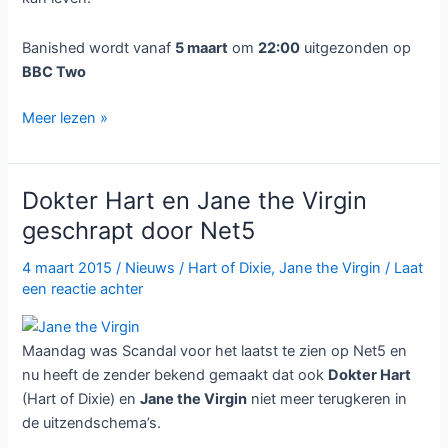
Banished wordt vanaf
5 maart
om
22:00
uitgezonden op
BBC Two
Historische
Meer lezen »
dramaserie
Banished
te
Dokter Hart en Jane the Virgin
zien
geschrapt door Net5
bij
BBC
4 maart 2015
/
Nieuws
/
Hart of Dixie
,
Jane the Virgin
/
Laat
Two
een reactie achter
Maandag was Scandal voor het laatst te zien op Net5 en
nu heeft de zender bekend gemaakt dat ook
Dokter Hart
(Hart of Dixie) en
Jane the Virgin
niet meer terugkeren in
de uitzendschema’s.