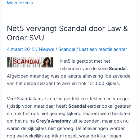
Dokter
Meer lezen »
Hart
en
Jane
Net5 vervangt Scandal door Law &
the
Order:SVU
Virgin
geschrapt
4 maart 2015
/
Nieuws
/
Scandal
/
Laat een reactie achter
door
Net5 is gestopt met het
Net5
uitzenden van de serie
Scandal
.
Afgelopen maandag was de laatste aflevering (de zevende
van het derde seizoen) te zien en trok 151.000 kijkers.
Veel Scandalfans zijn teleurgesteld en stelden een vroeger
tijdstip voor, maar daar heeft
Scandal
eerder ookal gestaan
en trok het ook niet genoeg kijkers. Daarom werd besloten
om het nu na
Grey’s Anatomy
uit te zenden, maar ook nu
waren de kijkcijfers niet genoeg. De afleveringen worden
nog wel wekelijks op kijk.nl gezet, waar de kijker tegen