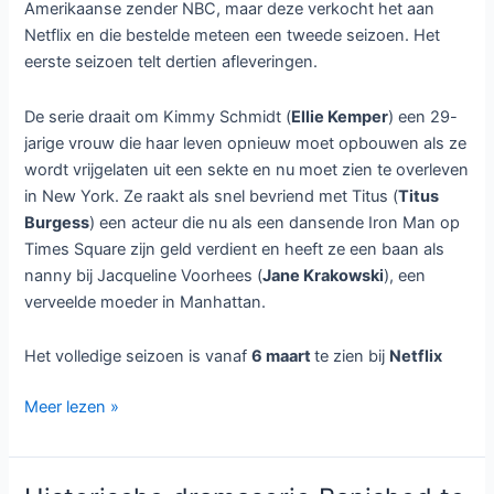
Amerikaanse zender NBC, maar deze verkocht het aan
Netflix en die bestelde meteen een tweede seizoen. Het
eerste seizoen telt dertien afleveringen.
De serie draait om Kimmy Schmidt (
Ellie Kemper
) een 29-
jarige vrouw die haar leven opnieuw moet opbouwen als ze
wordt vrijgelaten uit een sekte en nu moet zien te overleven
in New York. Ze raakt als snel bevriend met Titus (
Titus
Burgess
) een acteur die nu als een dansende Iron Man op
Times Square zijn geld verdient en heeft ze een baan als
nanny bij Jacqueline Voorhees (
Jane Krakowski
), een
verveelde moeder in Manhattan.
Het volledige seizoen is vanaf
6 maart
te zien bij
Netflix
Komedieserie
Meer lezen »
Unbreakable
Kimmy
Schmidt