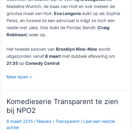
Madeline Wuntch, de baas van Holt en ook meteen de
grootse rivaal van Holt.
Eva Longoria
duikt op als Sophia
Perez, en hoewel ze een advocaat is krijgt ze toch een
relatie met Jake. Ook duikt de Pontiac Bandit (
Craig
Robinson
) weer op.
Het tweede seizoen van
Brooklyn Nine-Nine
wordt
uitgezonden vanaf
8 maart
met dubbele aflevering om
21:35
op
Comedy Central
Brooklyn
Meer lezen »
Nine-
Nine
seizoen
Komedieserie Transparent te zien
2
bij NPO2
te
zien
6 maart 2015
/
Nieuws
/
Transparent
/
Laat een reactie
bij
achter