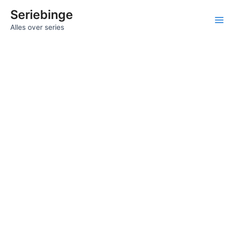
Ga
Seriebinge
naar
Ma
Alles over series
de
inhoud
Me