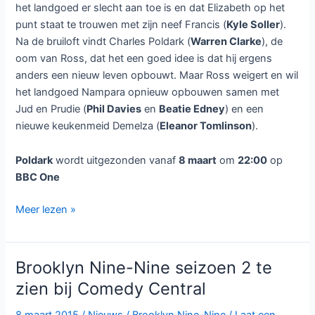
het landgoed er slecht aan toe is en dat Elizabeth op het
punt staat te trouwen met zijn neef Francis (
Kyle Soller
).
Na de bruiloft vindt Charles Poldark (
Warren Clarke
), de
oom van Ross, dat het een goed idee is dat hij ergens
anders een nieuw leven opbouwt. Maar Ross weigert en wil
het landgoed Nampara opnieuw opbouwen samen met
Jud en Prudie (
Phil Davies
en
Beatie Edney
) en een
nieuwe keukenmeid Demelza (
Eleanor Tomlinson
).
Poldark
wordt uitgezonden vanaf
8 maart
om
22:00
op
BBC One
Kostuumdrama
Meer lezen »
Poldark
bij
BBC
Brooklyn Nine-Nine seizoen 2 te
One
zien bij Comedy Central