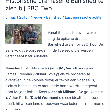
Historische dramaserie Banished te
beschikbaar
zien bij BBC Two
bij
Netflix
5 maart 2015
/
Nieuws
/
Banished
/
Laat een reactie achter
Vanaf 5 maart is zeven weken
lang de epische dramaserie
Banished
te zien bij BBC Two. De
serie volgt veroordeelden in de 18e eeuw die werden
verscheept naar Australië.
Banished
volgt Elizabeth Quinn (
MyAnna Buring
) en
James Freeman (
Russel Tovey
) als ze proberen te
overleven in de kolonie terwijl er tekort aan voedsel is,
ziektes heersen en er met harde hand wordt geregeerd
door Majoor Robert Ross (
Joseph Millson
). De gouverneur
is Arhur Phillip (
David Wenham
) die een idealistisch beeld
heeft: hij wil een land opbouwen waar iedereen in harmonie
kan leven.