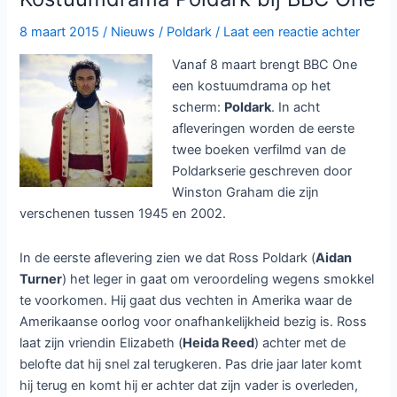
bij
BBC
8 maart 2015
/
Nieuws
/
Poldark
/
Laat een reactie achter
Three
Vanaf 8 maart brengt BBC One
een kostuumdrama op het
scherm:
Poldark
. In acht
afleveringen worden de eerste
twee boeken verfilmd van de
Poldarkserie geschreven door
Winston Graham die zijn
verschenen tussen 1945 en 2002.
In de eerste aflevering zien we dat Ross Poldark (
Aidan
Turner
) het leger in gaat om veroordeling wegens smokkel
te voorkomen. Hij gaat dus vechten in Amerika waar de
Amerikaanse oorlog voor onafhankelijkheid bezig is. Ross
laat zijn vriendin Elizabeth (
Heida Reed
) achter met de
belofte dat hij snel zal terugkeren. Pas drie jaar later komt
hij terug en komt hij er achter dat zijn vader is overleden,