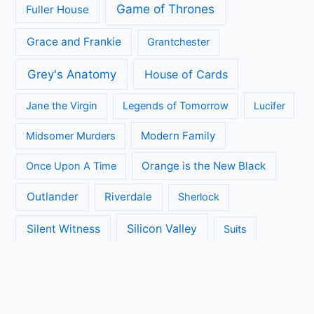
Game of Thrones
Fuller House
Grace and Frankie
Grantchester
Grey's Anatomy
House of Cards
Jane the Virgin
Legends of Tomorrow
Lucifer
Modern Family
Midsomer Murders
Orange is the New Black
Once Upon A Time
Outlander
Riverdale
Sherlock
Silicon Valley
Silent Witness
Suits
The Big Bang Theory
The Blacklist
The Brokenwood Mysteries
The Crown