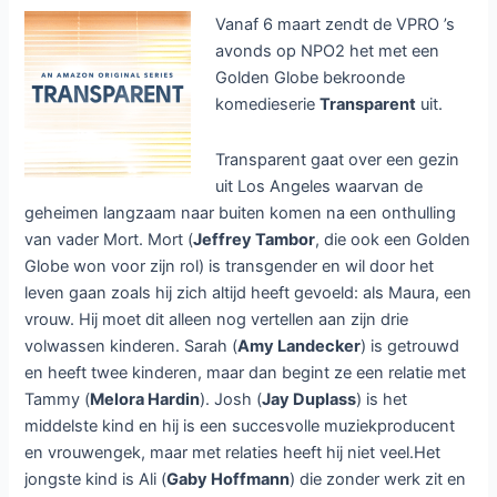
Comedy
Vanaf 6 maart zendt de VPRO ’s
Central
avonds op NPO2 het met een
Golden Globe bekroonde
komedieserie
Transparent
uit.
Transparent gaat over een gezin
uit Los Angeles waarvan de
geheimen langzaam naar buiten komen na een onthulling
van vader Mort. Mort (
Jeffrey Tambor
, die ook een Golden
Globe won voor zijn rol) is transgender en wil door het
leven gaan zoals hij zich altijd heeft gevoeld: als Maura, een
vrouw. Hij moet dit alleen nog vertellen aan zijn drie
volwassen kinderen. Sarah (
Amy Landecker
) is getrouwd
en heeft twee kinderen, maar dan begint ze een relatie met
Tammy (
Melora Hardin
). Josh (
Jay Duplass
) is het
middelste kind en hij is een succesvolle muziekproducent
en vrouwengek, maar met relaties heeft hij niet veel.Het
jongste kind is Ali (
Gaby Hoffmann
) die zonder werk zit en