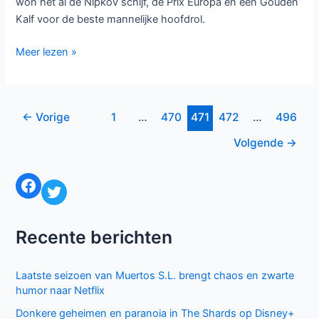
won het al de Nipkov schijf, de Prix Europa en een Gouden
Kalf voor de beste mannelijke hoofdrol.
Ramses
Meer lezen »
wint
alle
drama-
Bericht
←
Vorige
1
…
470
471
472
…
496
TV
paginering
Beelden
Volgende
→
Facebook
Twitter
Recente berichten
Laatste seizoen van Muertos S.L. brengt chaos en zwarte
humor naar Netflix
Donkere geheimen en paranoia in The Shards op Disney+