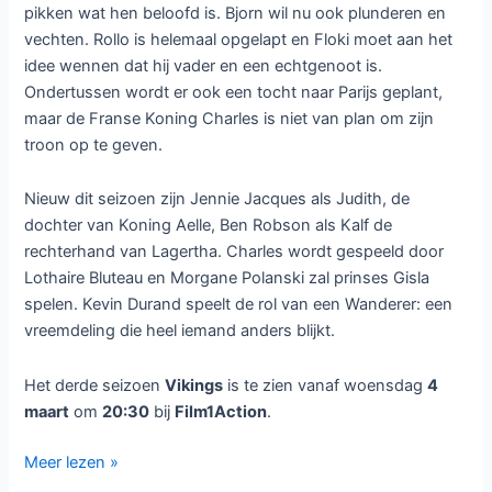
pikken wat hen beloofd is. Bjorn wil nu ook plunderen en
vechten. Rollo is helemaal opgelapt en Floki moet aan het
idee wennen dat hij vader en een echtgenoot is.
Ondertussen wordt er ook een tocht naar Parijs geplant,
maar de Franse Koning Charles is niet van plan om zijn
troon op te geven.
Nieuw dit seizoen zijn Jennie Jacques als Judith, de
dochter van Koning Aelle, Ben Robson als Kalf de
rechterhand van Lagertha. Charles wordt gespeeld door
Lothaire Bluteau en Morgane Polanski zal prinses Gisla
spelen. Kevin Durand speelt de rol van een Wanderer: een
vreemdeling die heel iemand anders blijkt.
Het derde seizoen
Vikings
is te zien vanaf woensdag
4
maart
om
20:30
bij
Film1Action
.
Derde
Meer lezen »
seizoen