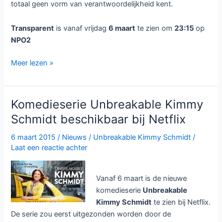
totaal geen vorm van verantwoordelijkheid kent.
Transparent
is vanaf vrijdag
6 maart
te zien om
23:15
op
NPO2
Komedieserie
Meer lezen »
Transparent
te
zien
Komedieserie Unbreakable Kimmy
bij
Schmidt beschikbaar bij Netflix
NPO2
6 maart 2015
/
Nieuws
/
Unbreakable Kimmy Schmidt
/
Laat een reactie achter
Vanaf 6 maart is de nieuwe
komedieserie
Unbreakable
Kimmy Schmidt
te zien bij Netflix.
De serie zou eerst uitgezonden worden door de