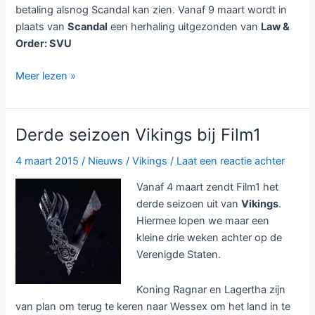
betaling alsnog Scandal kan zien. Vanaf 9 maart wordt in
plaats van
Scandal
een herhaling uitgezonden van
Law &
Order: SVU
Net5
Meer lezen »
vervangt
Scandal
door
Derde seizoen Vikings bij Film1
Law
&
4 maart 2015
/
Nieuws
/
Vikings
/
Laat een reactie achter
Order:SVU
Vanaf 4 maart zendt Film1 het
derde seizoen uit van
Vikings
.
Hiermee lopen we maar een
kleine drie weken achter op de
Verenigde Staten.
Koning Ragnar en Lagertha zijn
van plan om terug te keren naar Wessex om het land in te