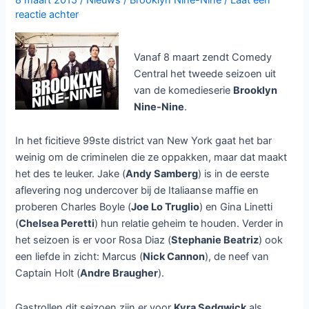
8 maart 2015
/
Nieuws
/
Brooklyn Nine-Nine
/
Laat een
reactie achter
Vanaf 8 maart zendt Comedy
Central het tweede seizoen uit
van de komedieserie
Brooklyn
Nine-Nine
.
In het ficitieve 99ste district van New York gaat het bar
weinig om de criminelen die ze oppakken, maar dat maakt
het des te leuker. Jake (
Andy Samberg
) is in de eerste
aflevering nog undercover bij de Italiaanse maffie en
proberen Charles Boyle (
Joe Lo Truglio
) en Gina Linetti
(
Chelsea Peretti
) hun relatie geheim te houden. Verder in
het seizoen is er voor Rosa Diaz (
Stephanie Beatriz
) ook
een liefde in zicht: Marcus (
Nick Cannon
), de neef van
Captain Holt (
Andre Braugher
).
Gastrollen dit seizoen zijn er voor
Kyra Sedgwick
als