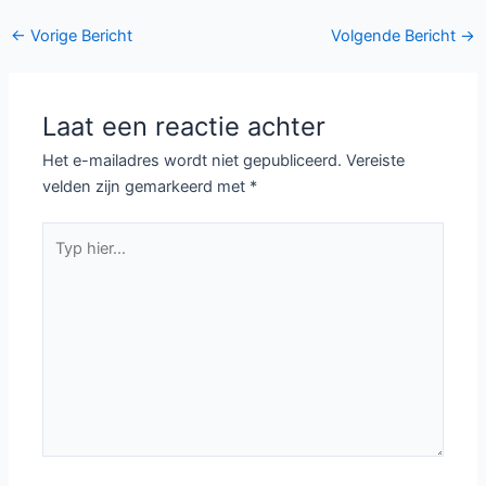
seizoen 6 bij NPO2
seizoen 5 bij NPO2
A Place to Call Home
Derde seizoen A
seizoen vier bij NPO2
Place to Call Home bij
NPO2
Australische serie A
NPO koopt vooral
Place to Call Home te
detectives aan voor
zien bij NPO2
2015-2016