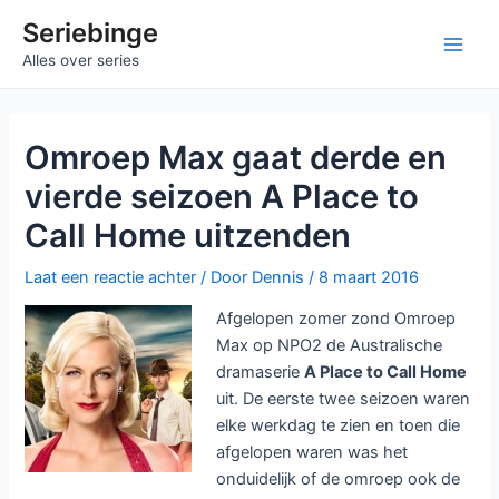
Ga
Seriebinge
naar
Ma
Alles over series
de
inhoud
Me