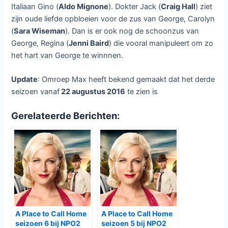
onduidelijk of de omroep ook de
volgende seizoen zou gaan uitzenden.
Het was lange tijd onduidelijk, maar nu heeft Omroep Max
bekend gemaakt dat niet alleen het derde seizoen maar
ook het vierde seizoen van
A Place to Call Home
zal
worden uitgezonden. In september 2015 werd het derde
seizoen in Australië uitgezonden en telde tien afleveringen.
Aan het vierde seizoen wordt momenteel gewerkt.
In A Place to Call Home volgen we Sarah Nordmann (
Marta
Dusseldorp
) die in het stadje Inverness gaat wonen en
veel te doen krijgt met de familie Bligh. Zo krijgt ze
gevoelens voor George (
Brett Climo
) iets wat tegenstand
opwekt bij zijn moeder Elizabeth Bligh (
Noni Hazelhurst
).
Zijn zoon James (
David Berry
) is getrouwd met Olivia
(
Arianwen Parkes-Lockwood
), wat voor haar begon als
sprookjeshuwelijk loopt uiteindelijk uit in een soort van
verstandshuwelijk. Dochter Anna (
Abby Earl
) is in de ogen