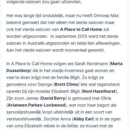
Omroep Max gaat derde en
vierde seizoen A Place to
Call Home uitzenden
Laat een reactie achter
/ Door
Dennis
/
8 maart 2016
Afgelopen zomer zond Omroep
Max op NPO2 de Australische
dramaserie
A Place to Call Home
uit. De eerste twee seizoen waren
elke werkdag te zien en toen die
afgelopen waren was het