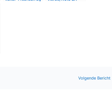
Net5
achtste en
Elementary vijfde
seizoen
Volgende Bericht