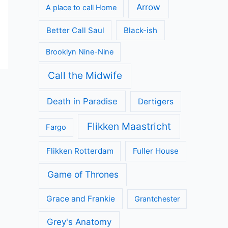
Arrow
A place to call Home
Better Call Saul
Black-ish
Brooklyn Nine-Nine
Call the Midwife
Death in Paradise
Dertigers
Flikken Maastricht
Fargo
Flikken Rotterdam
Fuller House
Game of Thrones
Grace and Frankie
Grantchester
Grey's Anatomy