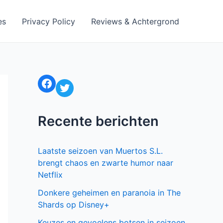
es
Privacy Policy
Reviews & Achtergrond
Facebook
Twitter
Recente berichten
Laatste seizoen van Muertos S.L.
brengt chaos en zwarte humor naar
Netflix
Donkere geheimen en paranoia in The
Shards op Disney+
Keuzes en gevoelens botsen in seizoen