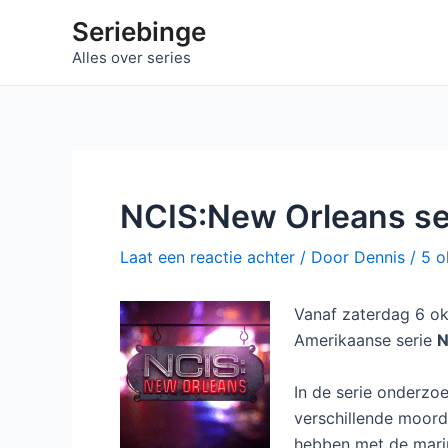
Ga
Seriebinge
naar
Alles over series
de
inhoud
NCIS:New Orleans sei
Laat een reactie achter
/ Door
Dennis
/
5 o
Vanaf zaterdag 6 okt
Amerikaanse serie
N
In de serie onderzo
verschillende moord
hebben met de marin