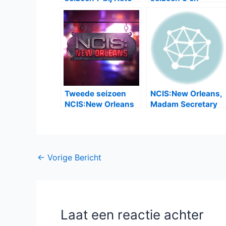
NCIS:New Orleans
seizoen 5
Tweede seizoen
NCIS:New Orleans,
NCIS:New Orleans
Madam Secretary
bij SBS6
en Scorpion krijgen
tweede seizoen
Bericht
←
Vorige Bericht
navigatie
Laat een reactie achter