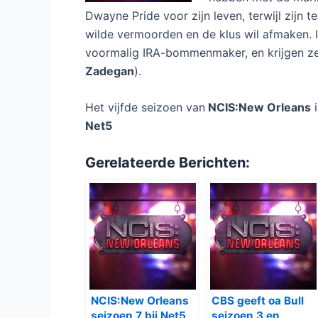
Dwayne Pride voor zijn leven, terwijl zijn
wilde vermoorden en de klus wil afmaken. 
voormalig IRA-bommenmaker, en krijgen ze
Zadegan
).
Het vijfde seizoen van
NCIS:New Orleans
i
Net5
Gerelateerde Berichten:
NCIS:New Orleans
CBS geeft oa Bull
seizoen 7 bij Net5
seizoen 3 en