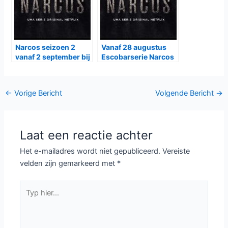
Narcos seizoen 2
Vanaf 28 augustus
vanaf 2 september bij
Escobarserie Narcos
Netflix
bij Netflix te zien.
Bericht
←
Vorige Bericht
Volgende Bericht
→
navigatie
Laat een reactie achter
Het e-mailadres wordt niet gepubliceerd.
Vereiste
velden zijn gemarkeerd met
*
Typ
hier...