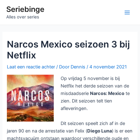
Ga
Seriebinge
naar
Main
Alles over series
de
inhoud
Men
Narcos Mexico seizoen 3 bij
Netflix
Laat een reactie achter
/ Door
Dennis
/
4 november 2021
Op vrijdag 5 november is bij
Netflix het derde seizoen van de
misdaadserie
Narcos: Mexico
te
zien. Dit seizoen telt tien
afleveringen.
Dit seizoen speelt zich af in de
jaren 90 en na de arrestatie van Felix (
Diego Luna
) is er een
machtsvacuüm ontstaan waardoor verschillende oude en