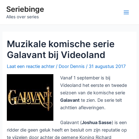
Ga
Seriebinge
naar
Main
Alles over series
de
inhoud
Men
Muzikale komische serie
Galavant bij Videoland
Laat een reactie achter
/ Door
Dennis
/
31 augustus 2017
Vanaf 1 september is bij
Videoland het eerste en tweede
seizoen van de komische serie
Galavant
te zien. De serie telt
achttien afleveringen.
Galavant (
Joshua Sasse
) is een
ridder die geen geluk heeft en besluit om zijn reputatie op
te vijzelen door achter de gemene Koning Richard