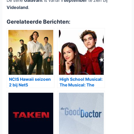
De serie
Galavant
is vanaf
1 september
te zien bij
Videoland
.
Gerelateerde Berichten:
NCIS Hawaii seizoen
High School Musical:
2 bij Net5
The Musical: The
Series seizoen 4 bij
Disney+