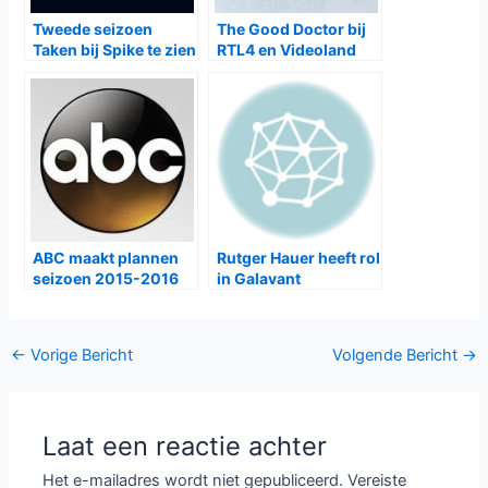
Tweede seizoen
The Good Doctor bij
Taken bij Spike te zien
RTL4 en Videoland
ABC maakt plannen
Rutger Hauer heeft rol
seizoen 2015-2016
in Galavant
bekend
Bericht
←
Vorige Bericht
Volgende Bericht
→
navigatie
Laat een reactie achter
Het e-mailadres wordt niet gepubliceerd.
Vereiste