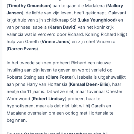
(
Timothy Omundson
) aan te gaan die Madalena (
Mallory
Jansen
), de liefde van zijn leven, heeft gekidnapt. Galavant
krijgt hulp van zijn schildknaap Sid (
Luke Youngblood
) en
van prinses Isabella (
Karen David
) van het koninkrijk
Valencia wat is veroverd door Richard. Koning Richard krijgt
hulp van Gareth (
Vinnie Jones
) en zijn chef Vincenzo
(
Darren Evans
).
In het tweede seizoen probeert Richard een nieuwe
invulling aan zijn leven te geven en wordt verliefd op
Roberta Steinglass (
Clare Foster
). Isabella is uitgehuwelijkt
aan prins Harry van Hortensia (
Kemaal Deen-Ellis
), haar
neefje die 11 jaar is. Dit wil ze niet, maar tovenaar Chester
Wormwood (
Robert Lindsay
) probeert haar te
hypnotiseren, maar als dat niet lukt wil hij Gareth en
Madalena overhalen om een oorlog met Hortensia te
beginnen.