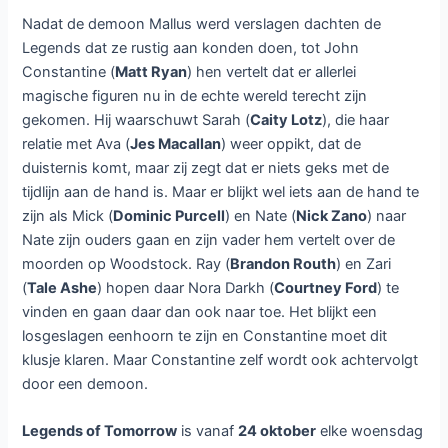
Nadat de demoon Mallus werd verslagen dachten de
Legends dat ze rustig aan konden doen, tot John
Constantine (
Matt Ryan
) hen vertelt dat er allerlei
magische figuren nu in de echte wereld terecht zijn
gekomen. Hij waarschuwt Sarah (
Caity Lotz
), die haar
relatie met Ava (
Jes Macallan
) weer oppikt, dat de
duisternis komt, maar zij zegt dat er niets geks met de
tijdlijn aan de hand is. Maar er blijkt wel iets aan de hand te
zijn als Mick (
Dominic Purcell
) en Nate (
Nick Zano
) naar
Nate zijn ouders gaan en zijn vader hem vertelt over de
moorden op Woodstock. Ray (
Brandon Routh
) en Zari
(
Tale Ashe
) hopen daar Nora Darkh (
Courtney Ford
) te
vinden en gaan daar dan ook naar toe. Het blijkt een
losgeslagen eenhoorn te zijn en Constantine moet dit
klusje klaren. Maar Constantine zelf wordt ook achtervolgt
door een demoon.
Legends of Tomorrow
is vanaf
24 oktober
elke woensdag