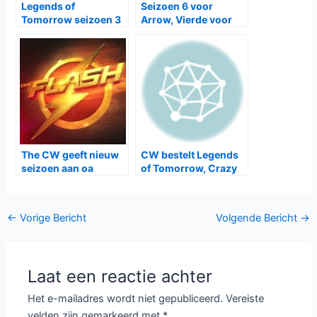
Legends of
Seizoen 6 voor
Tomorrow seizoen 3
Arrow, Vierde voor
bij Netflix
Jane the Virgin en
The Flash en meer
The CW geeft nieuw
CW bestelt Legends
seizoen aan oa
of Tomorrow, Crazy
Legends of
Ex-Girlfriend en
Tomorrow, The
Cordon
Originals en Reign
Bericht
←
Vorige Bericht
Volgende Bericht
→
navigatie
Laat een reactie achter
Het e-mailadres wordt niet gepubliceerd.
Vereiste
velden zijn gemarkeerd met
*