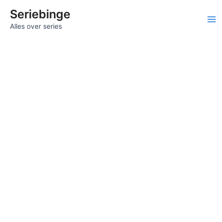
Ga
Seriebinge
naar
Ma
Alles over series
de
inhoud
Me