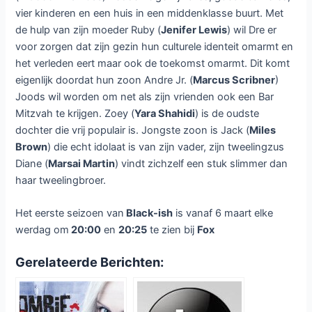
vier kinderen en een huis in een middenklasse buurt. Met
de hulp van zijn moeder Ruby (
Jenifer Lewis
) wil Dre er
voor zorgen dat zijn gezin hun culturele identeit omarmt en
het verleden eert maar ook de toekomst omarmt. Dit komt
eigenlijk doordat hun zoon Andre Jr. (
Marcus Scribner
)
Joods wil worden om net als zijn vrienden ook een Bar
Mitzvah te krijgen. Zoey (
Yara Shahidi
) is de oudste
dochter die vrij populair is. Jongste zoon is Jack (
Miles
Brown
) die echt idolaat is van zijn vader, zijn tweelingzus
Diane (
Marsai Martin
) vindt zichzelf een stuk slimmer dan
haar tweelingbroer.
Het eerste seizoen van
Black-ish
is vanaf 6 maart elke
werdag om
20:00
en
20:25
te zien bij
Fox
Gerelateerde Berichten: