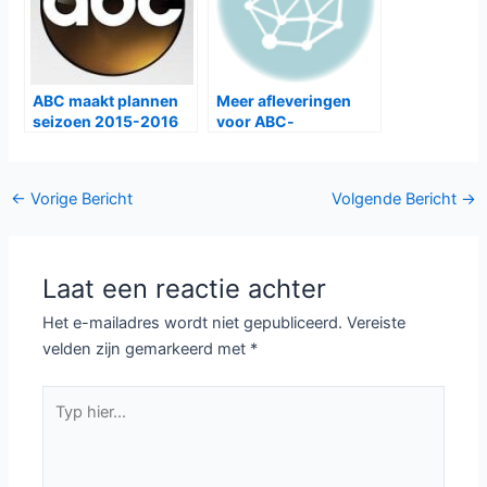
ABC maakt plannen
Meer afleveringen
seizoen 2015-2016
voor ABC-
bekend
comedyseries
Bericht
←
Vorige Bericht
Volgende Bericht
→
navigatie
Laat een reactie achter
Het e-mailadres wordt niet gepubliceerd.
Vereiste
velden zijn gemarkeerd met
*
Typ
hier...