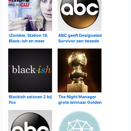
iZombie, Station 19,
ABC geeft Designated
Black-ish en meer
Survivor een tweede
krijgen nieuw seizoen
seizoen, Black-ish
een vierde seizoen en
nog meer
Blackish seizoen 2 bij
The Night Manager
Fox
grote winnaar Golden
Globes 2017