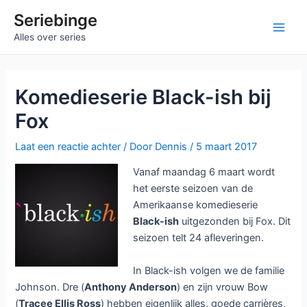
Ga
Seriebinge
naar
Main
Alles over series
de
inhoud
Men
Komedieserie Black-ish bij
Fox
Laat een reactie achter
/ Door
Dennis
/
5 maart 2017
Vanaf maandag 6 maart wordt
het eerste seizoen van de
Amerikaanse komedieserie
Black-ish
uitgezonden bij Fox. Dit
seizoen telt 24 afleveringen.
In Black-ish volgen we de familie
Johnson. Dre (
Anthony Anderson
) en zijn vrouw Bow
(
Tracee Ellis Ross
) hebben eigenlijk alles, goede carrières,