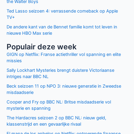
the Walter Boys
Ted Lasso seizoen 4: verrassende comeback op Apple
TV+
De andere kant van de Bennet familie komt tot leven in
nieuwe HBO Max serie
Populair deze week
GIGN op Netflix: Franse actiethriller vol spanning en elite
missies
Sally Lockhart Mysteries brengt duistere Victoriaanse
intriges naar BBC NL
Beck seizoen 11 op NPO 3: nieuwe generatie in Zweedse
misdaadserie
Cooper and Fry op BBC NL: Britse misdaadserie vol
mysterie en spanning
The Hardacres seizoen 2 op BBC NL: nieuw geld,
klassenstrijd en een gevaarlijke rivaal
El mapa de los anhelos op Netflix: ontroerende Spaanse