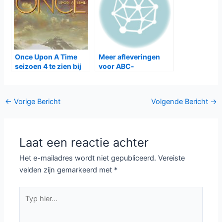
Once Upon A Time
Meer afleveringen
seizoen 4 te zien bij
voor ABC-
Film1
comedyseries
Bericht
←
Vorige Bericht
Volgende Bericht
→
navigatie
Laat een reactie achter
Het e-mailadres wordt niet gepubliceerd.
Vereiste
velden zijn gemarkeerd met
*
Typ
hier...