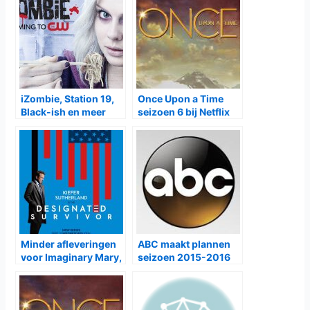
iZombie, Station 19,
Once Upon a Time
Black-ish en meer
seizoen 6 bij Netflix
krijgen nieuw seizoen
Minder afleveringen
ABC maakt plannen
voor Imaginary Mary,
seizoen 2015-2016
meer voor
bekend
Designated Survivor
en Speechless