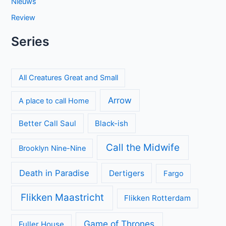
Nieuws
Review
Series
All Creatures Great and Small
Arrow
A place to call Home
Better Call Saul
Black-ish
Call the Midwife
Brooklyn Nine-Nine
Death in Paradise
Dertigers
Fargo
Flikken Maastricht
Flikken Rotterdam
Game of Thrones
Fuller House