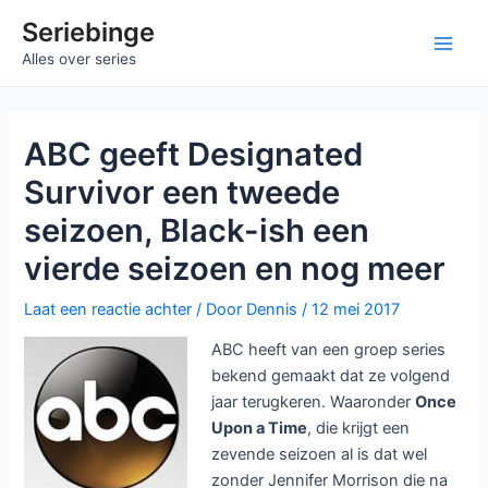
Ga
Seriebinge
naar
Main
Alles over series
de
inhoud
Men
ABC geeft Designated
Survivor een tweede
seizoen, Black-ish een
vierde seizoen en nog meer
Laat een reactie achter
/ Door
Dennis
/
12 mei 2017
ABC heeft van een groep series
bekend gemaakt dat ze volgend
jaar terugkeren. Waaronder
Once
Upon a Time
, die krijgt een
zevende seizoen al is dat wel
zonder Jennifer Morrison die na