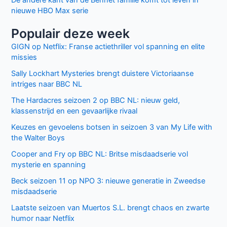
De andere kant van de Bennet familie komt tot leven in
nieuwe HBO Max serie
Populair deze week
GIGN op Netflix: Franse actiethriller vol spanning en elite
missies
Sally Lockhart Mysteries brengt duistere Victoriaanse
intriges naar BBC NL
The Hardacres seizoen 2 op BBC NL: nieuw geld,
klassenstrijd en een gevaarlijke rivaal
Keuzes en gevoelens botsen in seizoen 3 van My Life with
the Walter Boys
Cooper and Fry op BBC NL: Britse misdaadserie vol
mysterie en spanning
Beck seizoen 11 op NPO 3: nieuwe generatie in Zweedse
misdaadserie
Laatste seizoen van Muertos S.L. brengt chaos en zwarte
humor naar Netflix