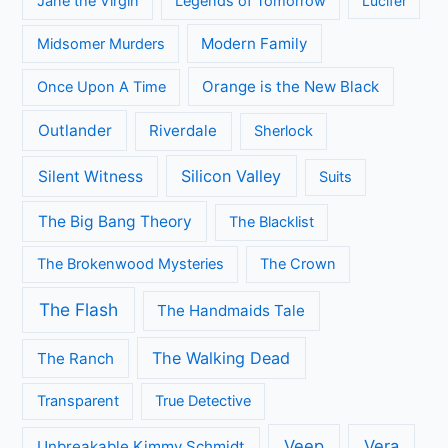
Jane the Virgin
Legends of Tomorrow
Lucifer
Modern Family
Midsomer Murders
Orange is the New Black
Once Upon A Time
Outlander
Riverdale
Sherlock
Silicon Valley
Silent Witness
Suits
The Big Bang Theory
The Blacklist
The Brokenwood Mysteries
The Crown
The Flash
The Handmaids Tale
The Walking Dead
The Ranch
Transparent
True Detective
Veep
Vera
Unbreakable Kimmy Schmidt