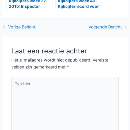
Kijkcijfers week 27
Kijkcijfers week 40:
2015: Inspector
Kijkcijferrecord voor
Banks aan kop
Dokter Tinus
Bericht
←
Vorige Bericht
Volgende Bericht
→
navigatie
Laat een reactie achter
Het e-mailadres wordt niet gepubliceerd.
Vereiste
velden zijn gemarkeerd met
*
Typ
hier...