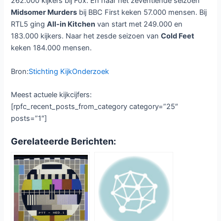
262.000 kijkers bij Fox. En naar het zeventiende seizoen
Midsomer Murders
bij BBC First keken 57.000 mensen. Bij
RTL5 ging
All-in Kitchen
van start met 249.000 en
183.000 kijkers. Naar het zesde seizoen van
Cold Feet
keken 184.000 mensen.
Bron:
Stichting KijkOnderzoek
Meest actuele kijkcijfers:
[rpfc_recent_posts_from_category category=”25″
posts=”1″]
Gerelateerde Berichten: