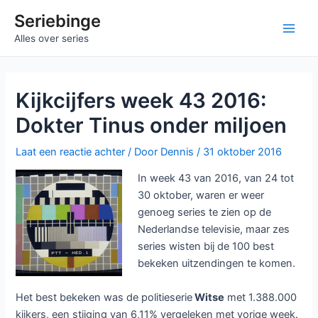
Ga
Seriebinge
naar
Main
Alles over series
de
inhoud
Men
Kijkcijfers week 43 2016:
Dokter Tinus onder miljoen
Laat een reactie achter
/ Door
Dennis
/
31 oktober 2016
In week 43 van 2016, van 24 tot
30 oktober, waren er weer
genoeg series te zien op de
Nederlandse televisie, maar zes
series wisten bij de 100 best
bekeken uitzendingen te komen.
Het best bekeken was de politieserie
Witse
met 1.388.000
kijkers, een stijging van 6,11% vergeleken met vorige week.