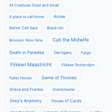
All Creatures Great and Small
Arrow
A place to call Home
Better Call Saul
Black-ish
Call the Midwife
Brooklyn Nine-Nine
Death in Paradise
Dertigers
Fargo
Flikken Maastricht
Flikken Rotterdam
Game of Thrones
Fuller House
Grace and Frankie
Grantchester
Grey's Anatomy
House of Cards