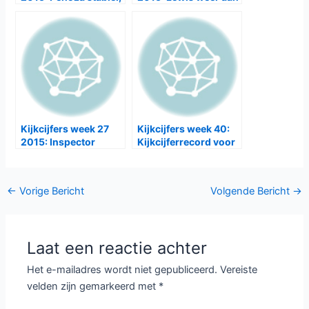
Overspel onderuit
kop
Kijkcijfers week 27
Kijkcijfers week 40:
2015: Inspector
Kijkcijferrecord voor
Banks aan kop
Dokter Tinus
Bericht
←
Vorige Bericht
Volgende Bericht
→
navigatie
Laat een reactie achter
Het e-mailadres wordt niet gepubliceerd.
Vereiste
velden zijn gemarkeerd met
*