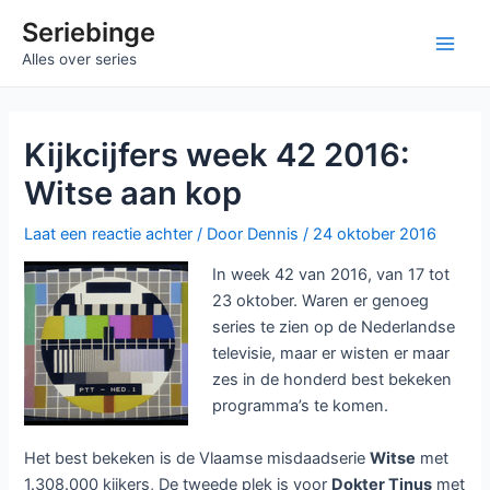
Ga
Seriebinge
naar
Main
Alles over series
de
inhoud
Men
Kijkcijfers week 42 2016:
Witse aan kop
Laat een reactie achter
/ Door
Dennis
/
24 oktober 2016
In week 42 van 2016, van 17 tot
23 oktober. Waren er genoeg
series te zien op de Nederlandse
televisie, maar er wisten er maar
zes in de honderd best bekeken
programma’s te komen.
Het best bekeken is de Vlaamse misdaadserie
Witse
met
1.308.000 kijkers, De tweede plek is voor
Dokter Tinus
met