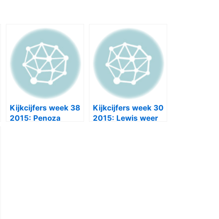
st
met 590.000 kijkers, een stijging van 8,65% en op
t 530.000 kijkers, een daling van 2,57%.
 kijkers, op de achtste plek staat
NCIS:Los Angeles
. De negende plek is voor
Person of Interest
met
plek staan
No Offence
en
Hawaii Five O
met 339.000
sts_from_category category=”25″ posts=”1″]