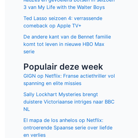
Facebook
Twitter
Recente berichten
Laatste seizoen van Muertos S.L.
brengt chaos en zwarte humor naar
Netflix
Donkere geheimen en paranoia in The
Shards op Disney+
Keuzes en gevoelens botsen in seizoen
3 van My Life with the Walter Boys
Ted Lasso seizoen 4: verrassende
comeback op Apple TV+
De andere kant van de Bennet familie
komt tot leven in nieuwe HBO Max