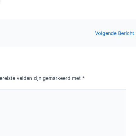
Kijkcijfers week 38
Kijkcijfers week 30
2015: Penoza
2015: Lewis weer
stabiel, Overspel
aan kop
onderuit
Volgende Bericht