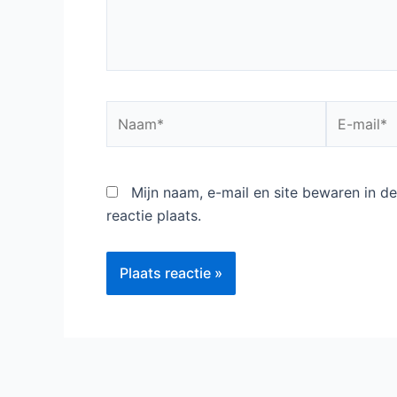
Laat een reactie achter
Het e-mailadres wordt niet gepubliceerd.
V
Typ
hier...
Naam*
E-