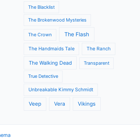
Modern Family
Once Upon A Time
Orange is the New Black
Outlander
Riverdale
Silent Witness
Sherlock
Silicon Valley
Suits
The Big Bang Theory
The Blacklist
The Brokenwood Mysteries
The Flash
The Crown