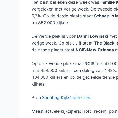
Kijkcijfers week 16 
Blacklist winnen kijk
Laat een reactie achter
/ Door
Dennis
/
25 
In de zestiende week van 2016, van 18 tot 
Nederlandse televisie. Zo ging bij Comedy
en 13.000 kijkers van start.
Het best bekeken deze week was
Familie 
vergeleken met vorige week. De tweede pl
6,7%. Op de derde plaats staat
Schaep in
op 852.000 kijkers.
De vierde plek is voor
Danni Lowinski
met 