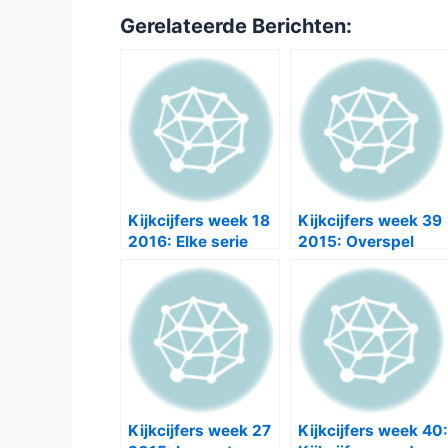
vorige week. Op plek vijf staat
The Blackli
de zesde plaats staat
NCIS:New Orleans
me
Op de zevende plek staat
NCIS
met 471.000
met 454.000 kijkers, een daling van 4,42%
404.000 kijkers en op de gedeelde tiende 
kijkers.
Bron:
Stichting KijkOnderzoek
Meest actuele kijkcijfers: [rpfc_recent_po
Gerelateerde Berichten: