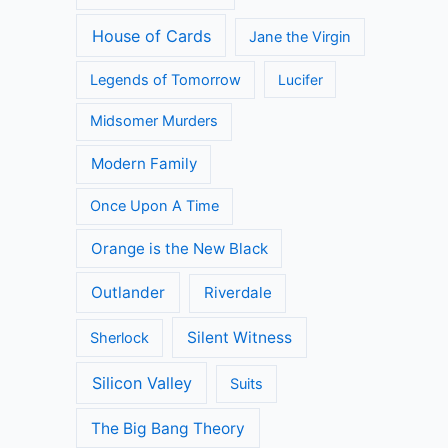
Call the Midwife
Death in Paradise
Dertigers
Flikken Maastricht
Fargo
Flikken Rotterdam
Fuller House
Game of Thrones
Grace and Frankie
Grantchester
Grey's Anatomy
House of Cards
Jane the Virgin
Legends of Tomorrow
Lucifer
Midsomer Murders