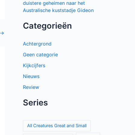
tienerthriller over online haat
The Hardacres seizoen 2 op BBC NL:
nieuw geld, klassenstrijd en een
gevaarlijke rivaal
Keuzes en gevoelens botsen in seizoen
3 van My Life with the Walter Boys
Sherlock & Daughter: nieuwe
misdaadserie met frisse kijk op
Sherlock Holmes
Mystery Road seizoen 2 brengt
duistere geheimen naar het
Australische kuststadje Gideon
Categorieën
→
Achtergrond