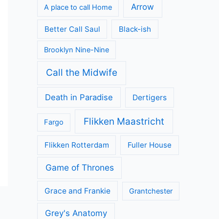
Geen categorie
Kijkcijfers
Nieuws
Review
Series
All Creatures Great and Small
Arrow
A place to call Home
Better Call Saul
Black-ish
Brooklyn Nine-Nine