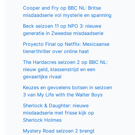
serie
Populair deze week
GIGN op Netflix: Franse actiethriller vol
spanning en elite missies
Sally Lockhart Mysteries brengt
duistere Victoriaanse intriges naar BBC
NL
El mapa de los anhelos op Netflix:
ontroerende Spaanse serie over liefde
en verlies
Cooper and Fry op BBC NL: Britse
misdaadserie vol mysterie en spanning
Beck seizoen 11 op NPO 3: nieuwe
generatie in Zweedse misdaadserie
Proyecto Final op Netflix: Mexicaanse