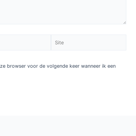
ereiste velden zijn gemarkeerd met
*
Site