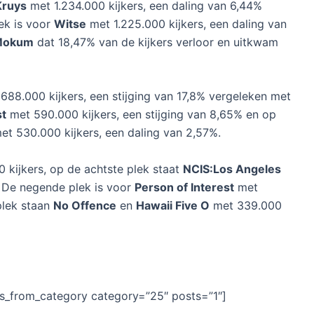
2016: Danni Lowinski en The
ers
april 2016
24 april, waren er weer genoeg series te zien op de
 Central het zesde seizoen van
Workaholics
met 11.000
Kruys
met 1.234.000 kijkers, een daling van 6,44%
ek is voor
Witse
met 1.225.000 kijkers, een daling van
 Mokum
dat 18,47% van de kijkers verloor en uitkwam
688.000 kijkers, een stijging van 17,8% vergeleken met