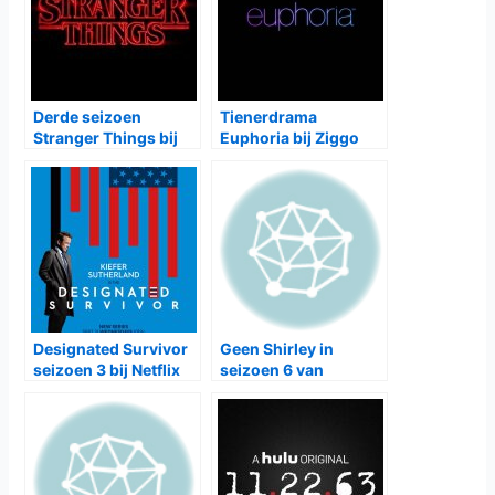
Derde seizoen
Tienerdrama
Stranger Things bij
Euphoria bij Ziggo
Netflix
Designated Survivor
Geen Shirley in
seizoen 3 bij Netflix
seizoen 6 van
Community