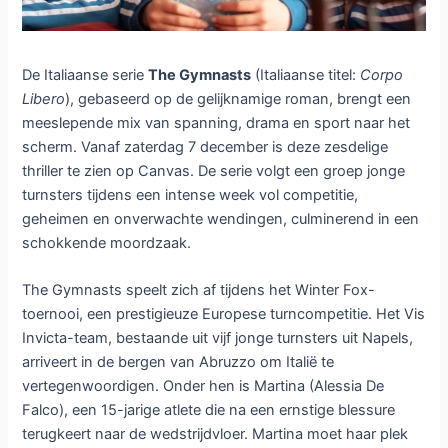
De Italiaanse serie
The Gymnasts
(Italiaanse titel:
Corpo
Libero
), gebaseerd op de gelijknamige roman, brengt een
meeslepende mix van spanning, drama en sport naar het
scherm. Vanaf zaterdag 7 december is deze zesdelige
thriller te zien op Canvas. De serie volgt een groep jonge
turnsters tijdens een intense week vol competitie,
geheimen en onverwachte wendingen, culminerend in een
schokkende moordzaak.
The Gymnasts speelt zich af tijdens het Winter Fox-
toernooi, een prestigieuze Europese turncompetitie. Het Vis
Invicta-team, bestaande uit vijf jonge turnsters uit Napels,
arriveert in de bergen van Abruzzo om Italië te
vertegenwoordigen. Onder hen is Martina (Alessia De
Falco), een 15-jarige atlete die na een ernstige blessure
terugkeert naar de wedstrijdvloer. Martina moet haar plek