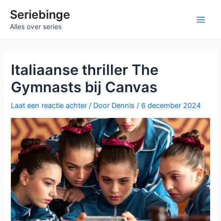
Ga
Seriebinge
naar
Main
Alles over series
de
inhoud
Men
Italiaanse thriller The
Gymnasts bij Canvas
Laat een reactie achter
/ Door
Dennis
/
6 december 2024