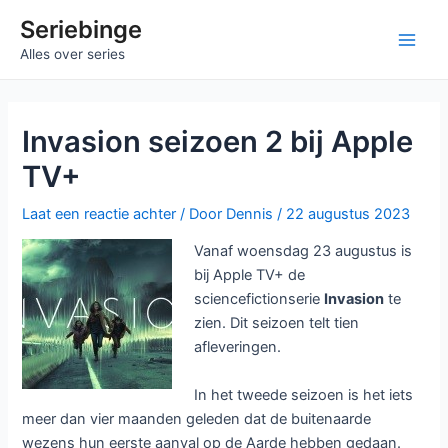
Ga
Seriebinge
naar
Main
Alles over series
de
inhoud
Men
Invasion seizoen 2 bij Apple
TV+
Laat een reactie achter
/ Door
Dennis
/
22 augustus 2023
Vanaf woensdag 23 augustus is
bij Apple TV+ de
sciencefictionserie
Invasion
te
zien. Dit seizoen telt tien
afleveringen.
In het tweede seizoen is het iets
meer dan vier maanden geleden dat de buitenaarde
wezens hun eerste aanval op de Aarde hebben gedaan.