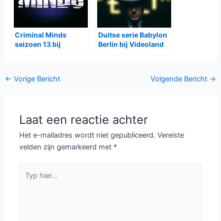
Criminal Minds
Duitse serie Babylon
seizoen 13 bij
Berlin bij Videoland
Veronica
Bericht
←
Vorige Bericht
Volgende Bericht
→
navigatie
Laat een reactie achter
Het e-mailadres wordt niet gepubliceerd.
Vereiste
velden zijn gemarkeerd met
*
Typ
hier...