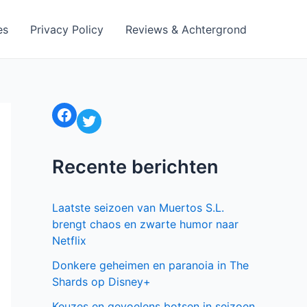
es
Privacy Policy
Reviews & Achtergrond
Facebook
Twitter
Recente berichten
Laatste seizoen van Muertos S.L.
brengt chaos en zwarte humor naar
Netflix
Donkere geheimen en paranoia in The
Shards op Disney+
Keuzes en gevoelens botsen in seizoen