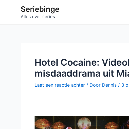
Ga
Seriebinge
naar
Alles over series
de
inhoud
Hotel Cocaine: Video
misdaaddrama uit Mi
Laat een reactie achter
/ Door
Dennis
/
3 o