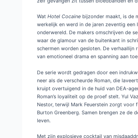
zelf gevangen zit tussen bloedbanden en 
Wat
Hotel Cocaine
bijzonder maakt, is de m
werkelijk en werd in de jaren zeventig een
onderwereld. De makers omschrijven de ser
waar de glamour van de buitenkant in schril
schermen worden gesloten. De verhaallijn 
van emotioneel drama en spanning aan toe,
De serie wordt gedragen door een indrukw
neer als de verscheurde Roman, die laveert
kruipt overtuigend in de huid van DEA-age
Roman’s loyaliteit op de proef stelt. Yul
Nestor, terwijl Mark Feuerstein zorgt voor 
Burton Greenberg. Samen brengen ze de de
leven.
Met zijn explosieve cocktail van misdaaddr