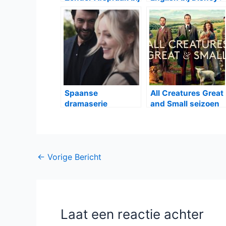
Canvas
Spaanse
All Creatures Great
dramaserie
and Small seizoen
Mentiras bij Netflix
2 bij BBC First
Bericht
←
Vorige Bericht
navigatie
Laat een reactie achter