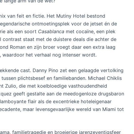
de lange arm van de wet?
ix van feit en fictie. Het Mutiny Hotel bestond
 legendarische ontmoetingsplek voor de jetset én de
ie als een soort
Casablanca
met cocaïne, een plek
 contrast staat met de duistere deals die achter de
rond Roman en zijn broer voegt daar een extra laag
 waardoor het verhaal nog intenser wordt.
ekkende cast. Danny Pino zet een gelaagde vertolking
 tussen plichtsbesef en familiebanden. Michael Chiklis
nt Zulio, die met koelbloedige vasthoudendheid
 Vazquez geeft gestalte aan de meedogenloze drugsbaron
flamboyante flair als de excentrieke hoteleigenaar
cadente, maar levensgevaarlijke wereld van Miami tot
ama, familietragedie en broeierige jarenzeventigsfeer