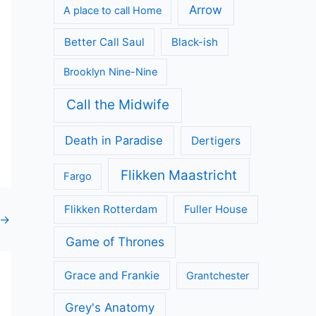
Arrow
A place to call Home
Better Call Saul
Black-ish
Brooklyn Nine-Nine
Call the Midwife
Death in Paradise
Dertigers
Flikken Maastricht
Fargo
Flikken Rotterdam
Fuller House
→
Game of Thrones
Grace and Frankie
Grantchester
Grey's Anatomy