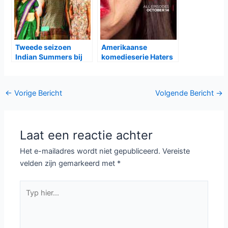
Tweede seizoen
Amerikaanse
Indian Summers bij
komedieserie Haters
BBC First
Back Off! bij Netflix
Bericht
←
Vorige Bericht
Volgende Bericht
→
navigatie
Laat een reactie achter
Het e-mailadres wordt niet gepubliceerd.
Vereiste
velden zijn gemarkeerd met
*
Typ
hier...