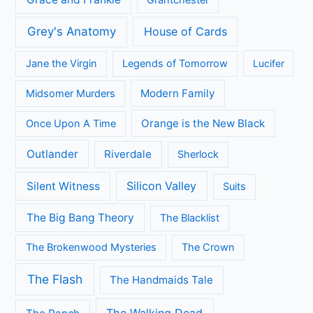
Grantchester
Grey's Anatomy
House of Cards
Jane the Virgin
Legends of Tomorrow
Lucifer
Modern Family
Midsomer Murders
Orange is the New Black
Once Upon A Time
Outlander
Riverdale
Sherlock
Silicon Valley
Silent Witness
Suits
The Big Bang Theory
The Blacklist
The Brokenwood Mysteries
The Crown
The Flash
The Handmaids Tale
The Walking Dead