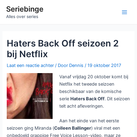
Ga
Seriebinge
naar
Main
Alles over series
de
inhoud
Men
Haters Back Off seizoen 2
bij Netflix
Laat een reactie achter
/ Door
Dennis
/
19 oktober 2017
Vanaf vrijdag 20 oktober komt bij
Netflix het tweede seizoen
beschikbaar van de komische
serie
Haters Back Off
. Dit seizoen
telt acht afleveringen.
Aan het einde van het eerste
seizoen ging Miranda (
Colleen Ballinger
) viral met een
onbedoeld grappige Free Voice Lesson-video, maar ze