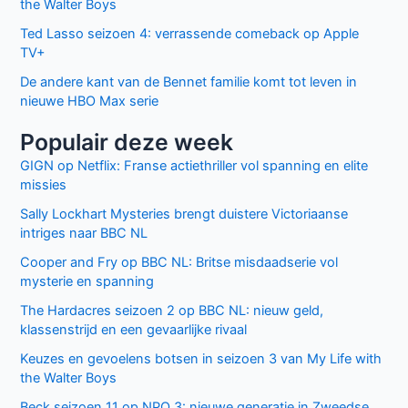
the Walter Boys
Ted Lasso seizoen 4: verrassende comeback op Apple
TV+
De andere kant van de Bennet familie komt tot leven in
nieuwe HBO Max serie
Populair deze week
GIGN op Netflix: Franse actiethriller vol spanning en elite
missies
Sally Lockhart Mysteries brengt duistere Victoriaanse
intriges naar BBC NL
Cooper and Fry op BBC NL: Britse misdaadserie vol
mysterie en spanning
The Hardacres seizoen 2 op BBC NL: nieuw geld,
klassenstrijd en een gevaarlijke rivaal
Keuzes en gevoelens botsen in seizoen 3 van My Life with
the Walter Boys
Beck seizoen 11 op NPO 3: nieuwe generatie in Zweedse