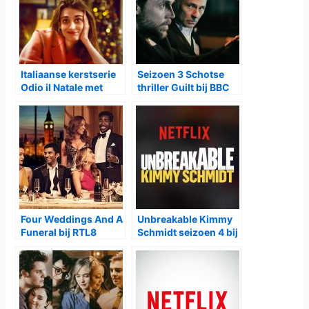
Italiaanse kerstserie
Seizoen 3 Schotse
Odio il Natale met
thriller Guilt bij BBC
tweede seizoen bij
First
Netflix
Four Weddings And A
Unbreakable Kimmy
Funeral bij RTL8
Schmidt seizoen 4 bij
Netflix