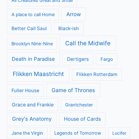
All Creatures Great and Small
Arrow
A place to call Home
Better Call Saul
Black-ish
Call the Midwife
Brooklyn Nine-Nine
Death in Paradise
Dertigers
Fargo
Flikken Maastricht
Flikken Rotterdam
Game of Thrones
Fuller House
Grace and Frankie
Grantchester
Grey's Anatomy
House of Cards
Jane the Virgin
Legends of Tomorrow
Lucifer