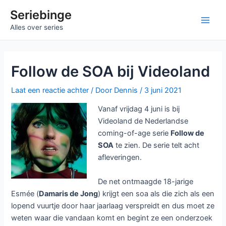
Ga
Seriebinge
naar
Main
Alles over series
de
inhoud
Men
Follow de SOA bij Videoland
Laat een reactie achter
/ Door
Dennis
/
3 juni 2021
Vanaf vrijdag 4 juni is bij
Videoland de Nederlandse
coming-of-age serie
Follow de
SOA
te zien. De serie telt acht
afleveringen.
De net ontmaagde 18-jarige
Esmée (
Damaris de Jong
) krijgt een soa als die zich als een
lopend vuurtje door haar jaarlaag verspreidt en dus moet ze
weten waar die vandaan komt en begint ze een onderzoek