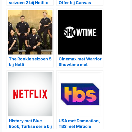
seizoen 2 bij Netflix
Offer bij Canvas
The Rookie seizoen 5
Cinemax met Warrior,
bij Net5
Showtime met
Escape at Dannemora
History met Blue
USA met Damnation,
Book, Turkse serie bij
TBS met Miracle
Netflix
Workers