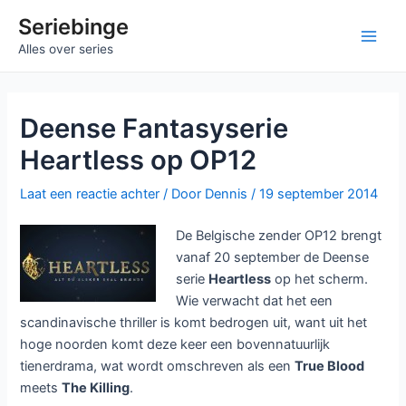
Ga
Seriebinge
naar
Main
Alles over series
de
inhoud
Men
Deense Fantasyserie
Heartless op OP12
Laat een reactie achter
/ Door
Dennis
/
19 september 2014
De Belgische zender OP12 brengt
vanaf 20 september de Deense
serie
Heartless
op het scherm.
Wie verwacht dat het een
scandinavische thriller is komt bedrogen uit, want uit het
hoge noorden komt deze keer een bovennatuurlijk
tienerdrama, wat wordt omschreven als een
True Blood
meets
The Killing
.