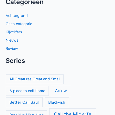
Categorieën
Achtergrond
Geen categorie
Kijkcijfers
Nieuws
Review
Series
All Creatures Great and Small
Arrow
A place to call Home
Better Call Saul
Black-ish
Call the Midwife
Brooklyn Nine-Nine