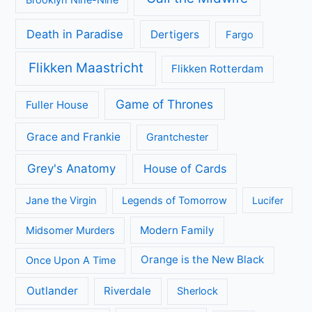
Death in Paradise
Dertigers
Fargo
Flikken Maastricht
Flikken Rotterdam
Game of Thrones
Fuller House
Grace and Frankie
Grantchester
Grey's Anatomy
House of Cards
Jane the Virgin
Legends of Tomorrow
Lucifer
Modern Family
Midsomer Murders
Orange is the New Black
Once Upon A Time
Outlander
Riverdale
Sherlock