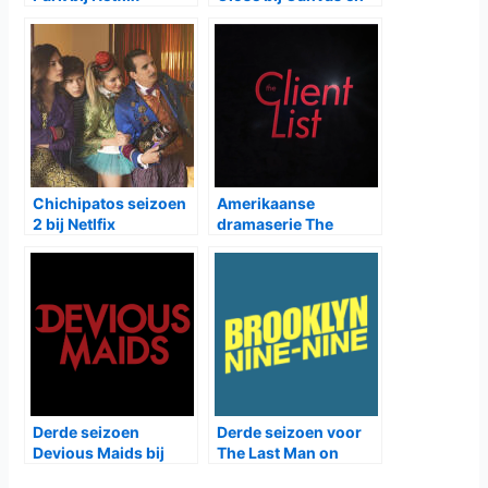
NPO2
Chichipatos seizoen
Amerikaanse
2 bij Netlfix
dramaserie The
Client List bij RTL8
Derde seizoen
Derde seizoen voor
Devious Maids bij
The Last Man on
TLC
Earth, Vierde voor