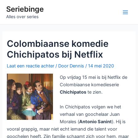
Ga
Seriebinge
naar
Main
Alles over series
de
inhoud
Men
Colombiaanse komedie
Chichipatos bij Netflix
Laat een reactie achter
/ Door
Dennis
/
14 mei 2020
Op vrijdag 15 mei is bij Netflix de
Colombiaanse komedieserie
Chichipatos
te zien.
In Chichipatos volgen we het
verhaal van goochelaar Juan
Morales (
Antonio Sanint
). Hij is
vooral grappig, maar niet echt iemand die talent voor
goochelen heeft. Zijn familie schaamt zich voor hem, maar