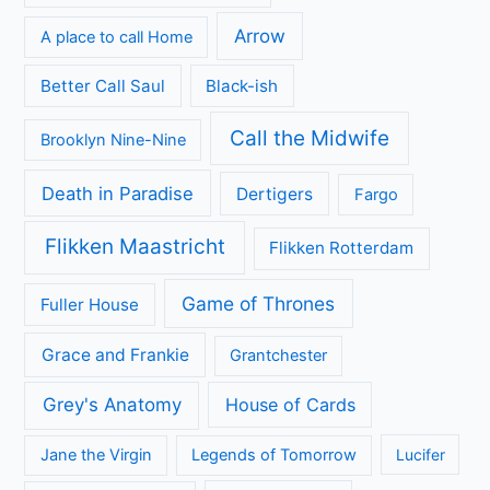
Arrow
A place to call Home
Better Call Saul
Black-ish
Call the Midwife
Brooklyn Nine-Nine
Death in Paradise
Dertigers
Fargo
Flikken Maastricht
Flikken Rotterdam
Game of Thrones
Fuller House
Grace and Frankie
Grantchester
Grey's Anatomy
House of Cards
Jane the Virgin
Legends of Tomorrow
Lucifer