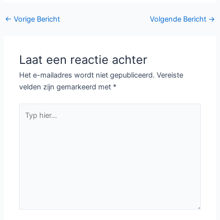
Brooklyn Nine-Nine,
Tweede voor Lucky
Bericht
←
Vorige Bericht
Volgende Bericht
→
Man
navigatie
Laat een reactie achter
Het e-mailadres wordt niet gepubliceerd.
Vereiste
velden zijn gemarkeerd met
*
Typ
hier...