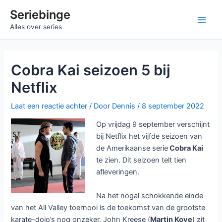
Ga
Seriebinge
naar
Main
Alles over series
de
inhoud
Men
Cobra Kai seizoen 5 bij
Netflix
Laat een reactie achter
/ Door
Dennis
/
8 september 2022
Op vrijdag 9 september verschijnt
bij Netflix het vijfde seizoen van
de Amerikaanse serie
Cobra Kai
te zien. Dit seizoen telt tien
afleveringen.
Na het nogal schokkende einde
van het All Valley toernooi is de toekomst van de grootste
karate-dojo’s nog onzeker. John Kreese (
Martin Kove
) zit