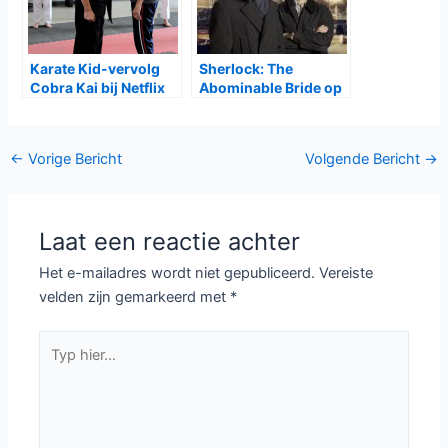
Karate Kid-vervolg
Sherlock: The
Cobra Kai bij Netflix
Abominable Bride op
BBC One en BBC First
Bericht
←
Vorige Bericht
Volgende Bericht
→
navigatie
Laat een reactie achter
Het e-mailadres wordt niet gepubliceerd.
Vereiste
velden zijn gemarkeerd met
*
Typ
hier...