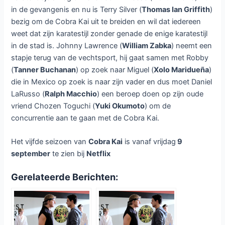
in de gevangenis en nu is Terry Silver (
Thomas Ian Griffith
)
bezig om de Cobra Kai uit te breiden en wil dat iedereen
weet dat zijn karatestijl zonder genade de enige karatestijl
in de stad is. Johnny Lawrence (
William Zabka
) neemt een
stapje terug van de vechtsport, hij gaat samen met Robby
(
Tanner Buchanan
) op zoek naar Miguel (
Xolo Maridueña
)
die in Mexico op zoek is naar zijn vader en dus moet Daniel
LaRusso (
Ralph Macchio
) een beroep doen op zijn oude
vriend Chozen Toguchi (
Yuki Okumoto
) om de
concurrentie aan te gaan met de Cobra Kai.
Het vijfde seizoen van
Cobra Kai
is vanaf vrijdag
9
september
te zien bij
Netflix
Gerelateerde Berichten: